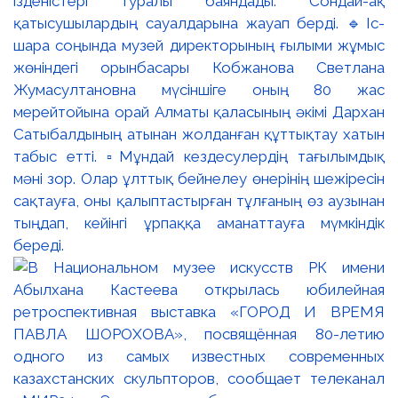
ізденістері туралы баяндады. Сондай-ақ
қатысушылардың сауалдарына жауап берді. 🔹Іс-
шара соңында музей директорының ғылыми жұмыс
жөніндегі орынбасары Кобжанова Светлана
Жумасултановна мүсіншіге оның 80 жас
мерейтойына орай Алматы қаласының әкімі Дархан
Сатыбалдының атынан жолданған құттықтау хатын
табыс етті. ▫️Мұндай кездесулердің тағылымдық
мәні зор. Олар ұлттық бейнелеу өнерінің шежіресін
сақтауға, оны қалыптастырған тұлғаның өз аузынан
тыңдап, кейінгі ұрпаққа аманаттауға мүмкіндік
береді.