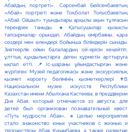
Абайдың портреті», Сәрсенбай Бейсенбаевтың
«Абай» портреті және Тоқболат Тоғысбаевтың
«Абай. Ойшыл» туындылары арқылы ақын тұлғасын
тереңірек таныды. 🔸Қатысушылар қызықты
тапсырмалар орындап, Абайдың өмірбаяны, қара
сөздері мен өлеңдері бойынша білімдерін сынады.
Зияткерлік ойын балалардың ой-өрісін кеңейтіп,
ұлттық құндылықтарға деген құрметін арттыруға
ықпал етті. 📌Іс-шараны ұйымдастырған және
жүргізген: Музей педагогикасы және экскурсиялық
қызмет көрсету бөлімінің қызметкерлері ⚜️В
Национальном музее искусств Республики
Казахстан имени Абылхана Кастеева, в преддверии
Дня Абая, который отмечается 10 августа, для
детей был организован познавательный квест
«Путь мудрости Абая». 🔹Целью мероприятия
стало знакомство юных участников с жизнью и
творчеством Абая Кунанбаева, а также развитие