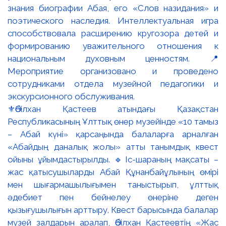
⚜️Әбілхан Қастеев атындағы Қазақстан
Республикасының Ұлттық өнер музейінде «10 тамыз
– Абай күні» қарсаңында балаларға арналған
«Абайдың даналық жолы» атты танымдық квест
ойыны ұйымдастырылды. 🔹Іс-шараның мақсаты –
жас қатысушыларды Абай Құнанбайұлының өмірі
мен шығармашылығымен таныстырып, ұлттық
әдебиет пен бейнелеу өнеріне деген
қызығушылығын арттыру. Квест барысында балалар
музей залдарын аралап, Әбілхан Қастеевтің «Жас