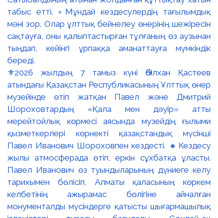
⚜️2026 жылдың 7 тамыз күні Әбілхан Қастеев
атындағы Қазақстан Республикасының Ұлттық өнер
музейінде өтіп жатқан Павел және Дмитрий
Шороховтардың «Қала мен дәуір» атты
мерейтойлық көрмесі аясында музейдің ғылыми
қызметкерлері көрнекті қазақстандық мүсінші
Павел Иванович Шороховпен кездесті. 🔸Кездесу
жылы атмосферада өтіп, еркін сұхбатқа ұласты.
Павел Иванович өз туындыларының дүниеге келу
тарихымен бөлісіп, Алматы қаласының көркем
келбетінің ажырамас бөлігіне айналған
монументалды мүсіндерге қатысты шығармашылық