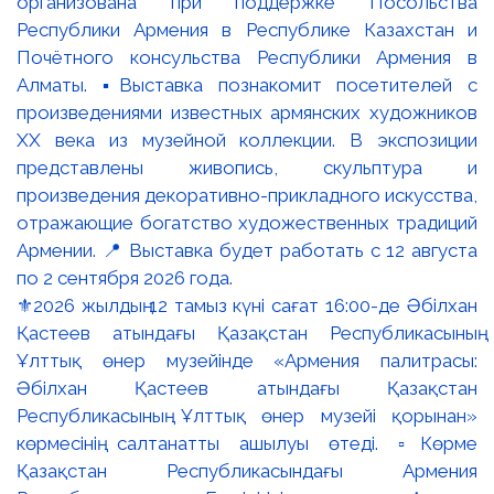
⚜️2026 жылдың 12 тамыз күні сағат 16:00-де Әбілхан
Қастеев атындағы Қазақстан Республикасының
Ұлттық өнер музейінде «Армения палитрасы:
Әбілхан Қастеев атындағы Қазақстан
Республикасының Ұлттық өнер музейі қорынан»
көрмесінің салтанатты ашылуы өтеді. ▫️Көрме
Қазақстан Республикасындағы Армения