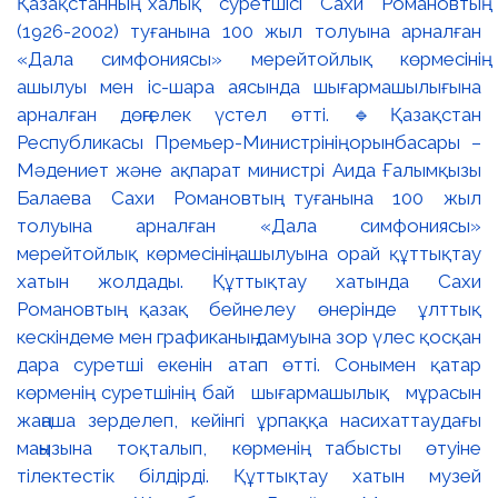
Қазақстанның халық суретшісі Сахи Романовтың
(1926-2002) туғанына 100 жыл толуына арналған
«Дала симфониясы» мерейтойлық көрмесінің
ашылуы мен іс-шара аясында шығармашылығына
арналған дөңгелек үстел өтті. 🔹Қазақстан
Республикасы Премьер-Министрінің орынбасары –
Мәдениет және ақпарат министрі Аида Ғалымқызы
Балаева Сахи Романовтың туғанына 100 жыл
толуына арналған «Дала симфониясы»
мерейтойлық көрмесінің ашылуына орай құттықтау
хатын жолдады. Құттықтау хатында Сахи
Романовтың қазақ бейнелеу өнерінде ұлттық
кескіндеме мен графиканың дамуына зор үлес қосқан
дара суретші екенін атап өтті. Сонымен қатар
көрменің суретшінің бай шығармашылық мұрасын
жаңаша зерделеп, кейінгі ұрпаққа насихаттаудағы
маңызына тоқталып, көрменің табысты өтуіне
тілектестік білдірді. Құттықтау хатын музей