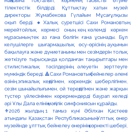
⚜️2026 жылдың 1 тамыз күні Әбілхан Қастеев
атындағы Қазақстан Республикасының Ұлттық өнер
музейінде ұлттық бейнелеу өнерінің көрнекті шебері,