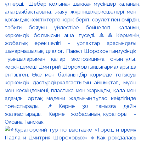
үлгерді. Шебер қолынан шыққан мүсіндер қаланың
алаң-саябақтарына, жаяу жүргіншілеркөшелері мен
қоғамдық кеңістіктерге көрік беріп, сәулет пен өмірдің
табиғи бояуын үйлестіре бейнелеп, қаланың
көркемдік болмысын аша түседі. 🔺🔺Көрменің
жобалық ерекшелігі – ұрпақтар арасындағы
шығармашылық диалог. Павел Шороховтың мүсіндік
туындыларымен қатар экспозицияға оның ұлы,
кескіндемеші Дмитрий Шороховтың шығармалары да
енгізілген. Әке мен баланың бір көрмеде тоғысуы
көркемдік дәстүрдің жалғастығын айшықтап, мүсін
мен кескіндемені, пластика мен жарықты, қала мен
адамды ортақ мәдени жадының тұтас кеңістігінде
тоғыстырады. 📌Көрме 30 тамызға дейін
жалғастырады. Көрме жобасының кураторы –
Оксана Танская.