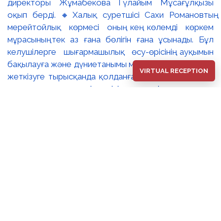
директоры Жұмабекова Гүлайым Мұсағұлқызы
оқып берді. 🔸Халық суретшісі Сахи Романовтың
мерейтойлық көрмесі оның кең көлемді көркем
мұрасының тек аз ғана бөлігін ғана ұсынады. Бұл
келушілерге шығармашылық өсу-өрісінің ауқымын
бақылауға және дүниетанымы мен сезімдерін толық
VIRTUAL RECEPTION
жеткізуге тырысқанда қолданған тақырыптары мен
стилистикалық тәсілдерінің әлеуетін зерттеуге
мүмкіндік береді. 🔺Сахи Романовтың бейнелер әлемі
өзінің эпикалық кеңдігімен, көркемдік шеберлігімен,
сезім шынайылығымен, ой тереңдігімен және жарқын
түстер үйлесімімен көрермендерді баурап келеді
әрі Ұлы Дала елінің мәңгілік симфониясын құрайды.