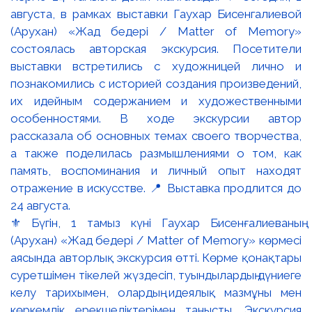
⚜️ Бүгін, 1 тамыз күні Гаухар Бисенғалиеваның
(Арухан) «Жад бедері / Matter of Memory» көрмесі
аясында авторлық экскурсия өтті. Көрме қонақтары
суретшімен тікелей жүздесіп, туындылардың дүниеге
келу тарихымен, олардың идеялық мазмұны мен
көркемдік ерекшеліктерімен танысты. Экскурсия