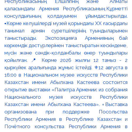
Республикасының Елшілігінің және Алматы
қаласындағы Армения Республикасының Құрметті
консулдығының қолдауымен ұйымдастырылды.
▪️Көрме келушілерді музей қорындағы ХХ ғасырдағы
танымал армян суретшілерінің туындыларымен
таныстырады. Экспозицияға Арменияның бай
көркемдік дәстүрлерімен таныстыратын кескіндеме,
мүсін және сәндік-қолданбалы өнер туындылары
қойылған. 📍 Көрме 2026 жылғы 12 тамыз - 2
қыркүйек аралығында жұмыс істейді. ⚜️12 августа в
16:00 в Национальном музее искусств Республики
Казахстан имени Абылхана Кастеева состоится
открытие выставки «Палитра Армении: из собрания
Национального музея искусств Республики
Казахстан имени Абылхана Кастеева». ▫️Выставка
организована при поддержке Посольства
Республики Армения в Республике Казахстан и
Почётного консульства Республики Армения в