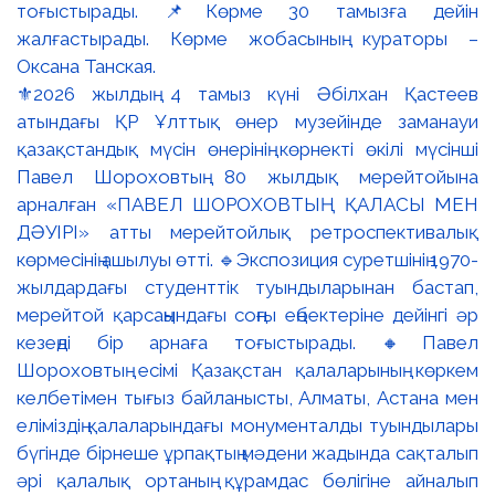
⚜️2026 жылдың 4 тамыз күні Әбілхан Қастеев
атындағы ҚР Ұлттық өнер музейінде заманауи
қазақстандық мүсін өнерінің көрнекті өкілі мүсінші
Павел Шороховтың 80 жылдық мерейтойына
арналған «ПАВЕЛ ШОРОХОВТЫҢ ҚАЛАСЫ МЕН
ДӘУІРІ» атты мерейтойлық ретроспективалық
көрмесінің ашылуы өтті. 🔹Экспозиция суретшінің 1970-
жылдардағы студенттік туындыларынан бастап,
мерейтой қарсаңындағы соңғы еңбектеріне дейінгі әр
кезеңді бір арнаға тоғыстырады. 🔸Павел
Шороховтың есімі Қазақстан қалаларының көркем
келбетімен тығыз байланысты, Алматы, Астана мен
еліміздің қалаларындағы монументалды туындылары
бүгінде бірнеше ұрпақтың мәдени жадында сақталып
әрі қалалық ортаның құрамдас бөлігіне айналып