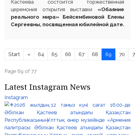
Кастеева состоится торжественная
церемония открытия выставки
«Обаяние
реального мира» Бейсембиновой Елены
Сергеевны, посвященная юбилейной дате.
Start
«
64
65
66
67
68
69
70
7
Page 69 of 77
Latest Instagram News
Instagram