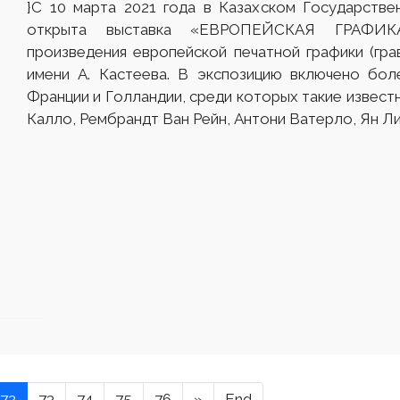
}С 10 марта 2021 года в Казахском Государстве
открыта выставка «ЕВРОПЕЙСКАЯ ГРАФИКА
произведения европейской печатной графики (г
имени А. Кастеева. В экспозицию включено бол
Франции и Голландии, среди которых такие извест
Калло, Рембрандт Ван Рейн, Антони Ватерло, Ян Ли
72
73
74
75
76
»
End