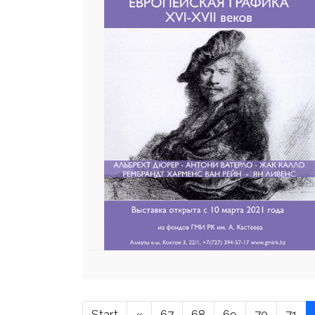
Start
«
67
68
69
70
71