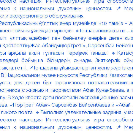
Республикасының Ұлттық өнер музейінде «10 тамыз – Аб
квест ойыны ұйымдастырылды. 🔹Іс-шараның мақсаты –
ып, ұлттық әдебиет пен бейнелеу өнеріне деген қы
н Қастеевтің «Жас Абайдың портреті», Сәрсенбай Бейсе
ры арқылы ақын тұлғасын тереңірек таныды. 🔸Қаты
леңдері бойынша білімдерін сынады. Зияткерлік ойын
 ықпал етті. 📌Іс-шараны ұйымдастырған және жүргізге
 ⚜️В Национальном музее искусств Республики Казахста
густа, для детей был организован познавательный 
стников с жизнью и творчеством Абая Кунанбаева, а 
ву. В ходе квеста дети посетили экспозиционные залы 
ва, «Портрет Абая» Сарсенбая Бейсенбаева и «Абай.
ликого поэта. 🔸Выполняя увлекательные задания, уча
ческого наследия. Интеллектуальная игра способст
ения к национальным духовным ценностям. 📌Мер