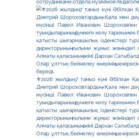
сотрудниками отдела музейной педагоги
⚜️2026 жылдың 7 тамыз күні Әбілхан Қ
Дмитрий Шороховтардың «Қала мен дәуі
мүсінші Павел Иванович Шороховпен 
туындыларының дүниеге келу тарихымен бө
қатысты шығармашылық ізденістері тур
директорының ғылыми жұмыс жөніндегі
Алматы қаласының әкімі Дархан Сатыбалды
Олар ұлттық бейнелеу өнерінің шежіресін