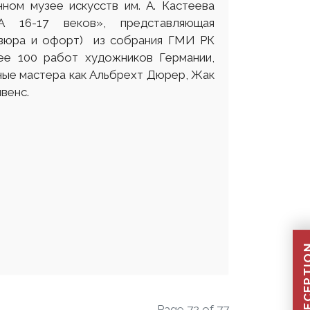
нном музее искусств им. А. Кастеева
 16-17 веков», представляющая
равюра и офорт) из собрания ГМИ РК
ее 100 работ художников Германии,
ные мастера как Альбрехт Дюрер, Жак
венс.
Page 72 of 77