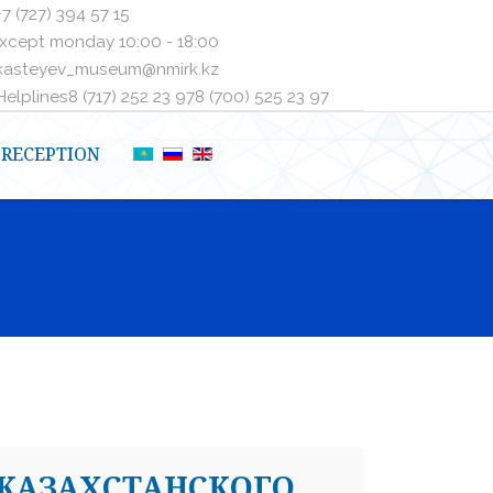
+7 (727) 394 57 15
xcept monday 10:00 - 18:00
kasteyev_museum@nmirk.kz
elplinesㅤ8 (717) 252 23 97ㅤㅤ8 (700) 525 23 97
RECEPTION
 КАЗАХСТАНСКОГО