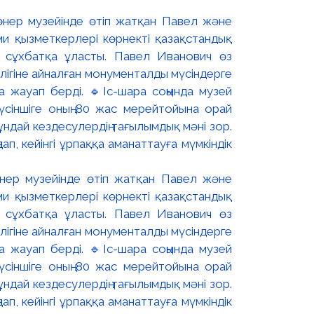
өнер музейінде өтіп жатқан Павел және
и қызметкерлері көрнекті қазақстандық
 сұхбатқа ұласты. Павел Иванович өз
өлігіне айналған монументалды мүсіндерге
 жауап берді. 🔹Іс-шара соңында музей
сіншіге оның 80 жас мерейтойына орай
ұндай кездесулердің тағылымдық мәні зор.
п, кейінгі ұрпаққа аманаттауға мүмкіндік