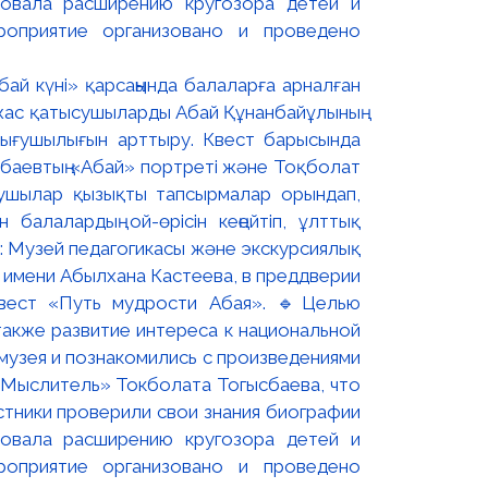
ай күні» қарсаңында балаларға арналған
 жас қатысушыларды Абай Құнанбайұлының
зығушылығын арттыру. Квест барысында
нбаевтың «Абай» портреті және Тоқболат
сушылар қызықты тапсырмалар орындап,
 балалардың ой-өрісін кеңейтіп, ұлттық
н: Музей педагогикасы және экскурсиялық
н имени Абылхана Кастеева, в преддверии
квест «Путь мудрости Абая». 🔹Целью
также развитие интереса к национальной
музея и познакомились с произведениями
 Мыслитель» Токболата Тогысбаева, что
стники проверили свои знания биографии
вовала расширению кругозора детей и
оприятие организовано и проведено