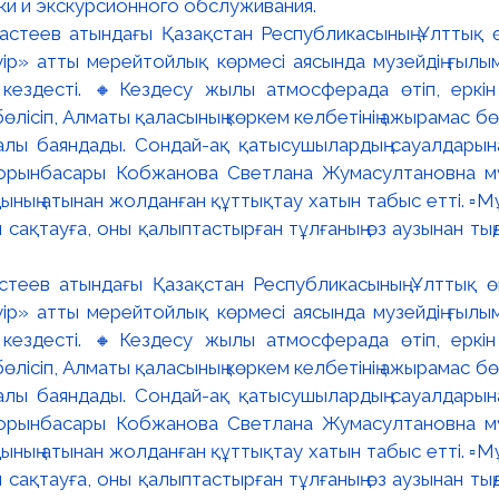
ки и экскурсионного обслуживания.
астеев атындағы Қазақстан Республикасының Ұлттық 
р» атты мерейтойлық көрмесі аясында музейдің ғылым
кездесті. 🔸Кездесу жылы атмосферада өтіп, еркін
лісіп, Алматы қаласының көркем келбетінің ажырамас б
алы баяндады. Сондай-ақ қатысушылардың сауалдарына
 орынбасары Кобжанова Светлана Жумасултановна мү
ның атынан жолданған құттықтау хатын табыс етті. ▫️М
 сақтауға, оны қалыптастырған тұлғаның өз аузынан тыңда