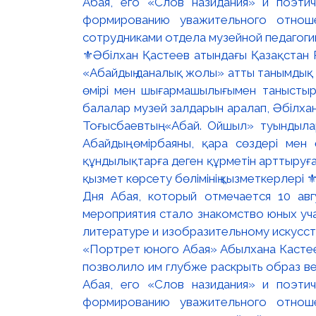
⚜️Әбілхан Қастеев атындағы Қазақстан 
«Абайдың даналық жолы» атты танымдық 
өмірі мен шығармашылығымен таныстыр
балалар музей залдарын аралап, Әбілха
Тоғысбаевтың «Абай. Ойшыл» туындыла
Абайдың өмірбаяны, қара сөздері мен ө
құндылықтарға деген құрметін арттыруға
қызмет көрсету бөлімінің қызметкерлері
Дня Абая, который отмечается 10 ав
мероприятия стало знакомство юных уча
литературе и изобразительному искусст
«Портрет юного Абая» Абылхана Кастее
позволило им глубже раскрыть образ ве
Абая, его «Слов назидания» и поэти
формированию уважительного отнош