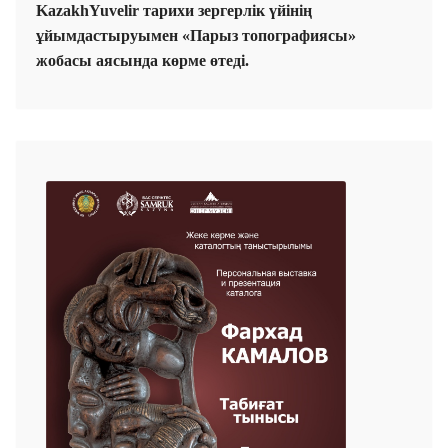
KazakhYuvelir тарихи зергерлік үйі
нің
ұйымдастыруымен «
Парыз топографиясы»
жобасы аясында көрме өтеді.