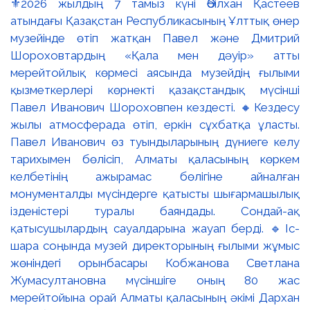
⚜️2026 жылдың 7 тамыз күні Әбілхан Қастеев
атындағы Қазақстан Республикасының Ұлттық өнер
музейінде өтіп жатқан Павел және Дмитрий
Шороховтардың «Қала мен дәуір» атты
мерейтойлық көрмесі аясында музейдің ғылыми
қызметкерлері көрнекті қазақстандық мүсінші
Павел Иванович Шороховпен кездесті. 🔸Кездесу
жылы атмосферада өтіп, еркін сұхбатқа ұласты.
Павел Иванович өз туындыларының дүниеге келу
тарихымен бөлісіп, Алматы қаласының көркем
келбетінің ажырамас бөлігіне айналған
монументалды мүсіндерге қатысты шығармашылық
ізденістері туралы баяндады. Сондай-ақ
қатысушылардың сауалдарына жауап берді. 🔹Іс-
шара соңында музей директорының ғылыми жұмыс
жөніндегі орынбасары Кобжанова Светлана
Жумасултановна мүсіншіге оның 80 жас
мерейтойына орай Алматы қаласының әкімі Дархан