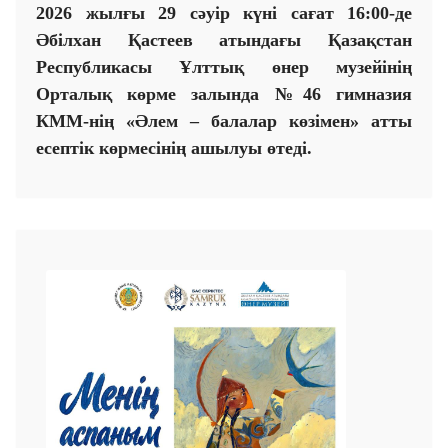
2026 жылғы 29 сәуір күні сағат 16:00-де
Әбілхан Қастеев атындағы Қазақстан
Республикасы Ұлттық өнер музейінің
Орталық көрме залында №46 гимназия
КММ-нің «Әлем – балалар көзімен» атты
есептік көрмесінің ашылуы өтеді.