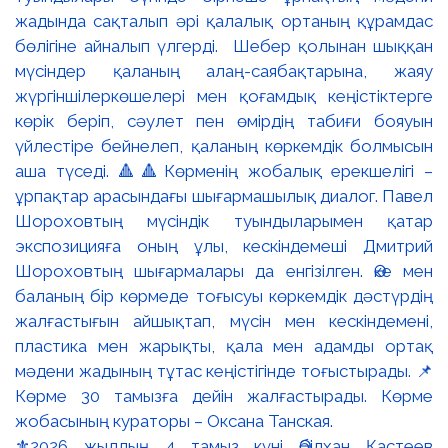
⚜️2026 жылдың 4 тамыз күні Әбілхан Қастеев