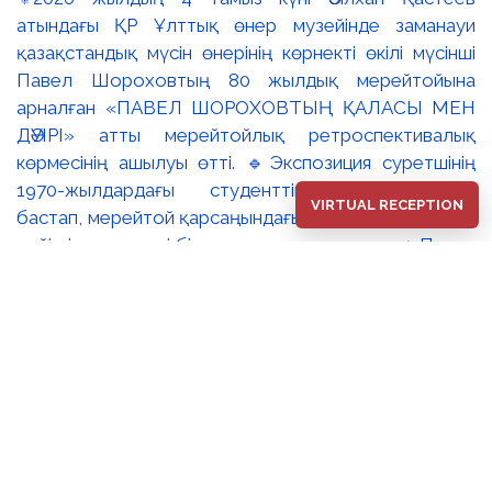
атындағы ҚР Ұлттық өнер музейінде заманауи
қазақстандық мүсін өнерінің көрнекті өкілі мүсінші
Павел Шороховтың 80 жылдық мерейтойына
арналған «ПАВЕЛ ШОРОХОВТЫҢ ҚАЛАСЫ МЕН
ДӘУІРІ» атты мерейтойлық ретроспективалық
көрмесінің ашылуы өтті. 🔹Экспозиция суретшінің
1970-жылдардағы студенттік туындыларынан
VIRTUAL RECEPTION
бастап, мерейтой қарсаңындағы соңғы еңбектеріне
дейінгі әр кезеңді бір арнаға тоғыстырады. 🔸Павел
Шороховтың есімі Қазақстан қалаларының көркем
келбетімен тығыз байланысты, Алматы, Астана мен
еліміздің қалаларындағы монументалды
туындылары бүгінде бірнеше ұрпақтың мәдени
жадында сақталып әрі қалалық ортаның құрамдас
бөлігіне айналып үлгерді. Шебер қолынан шыққан
мүсіндер қаланың алаң-саябақтарына, жаяу
жүргіншілеркөшелері мен қоғамдық кеңістіктерге