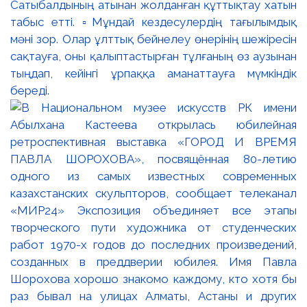
Сатыбалдының атынан жолданған құттықтау хатын
табыс етті. ▫️Мұндай кездесулердің тағылымдық
мәні зор. Олар ұлттық бейнелеу өнерінің шежіресін
сақтауға, оны қалыптастырған тұлғаның өз аузынан
тыңдап, кейінгі ұрпаққа аманаттауға мүмкіндік
береді.