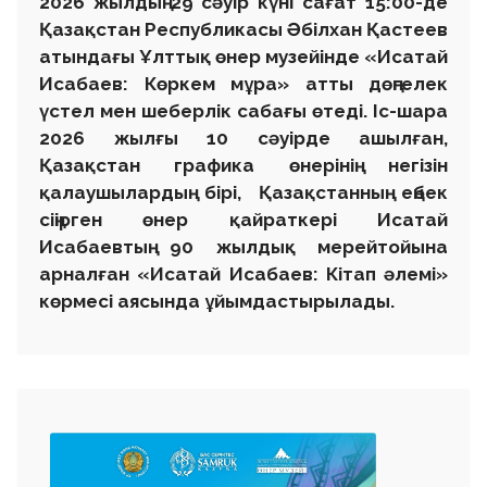
2026 жылдың 29 сәуір күні сағат 15:00-де
Қазақстан Республикасы Әбілхан Қастеев
атындағы Ұлттық өнер музейінде «Исатай
Исабаев: Көркем мұра» атты дөңгелек
үстел мен шеберлік сабағы өтеді. Іс-шара
2026 жылғы 10 сәуірде ашылған,
Қазақстан графика өнерінің негізін
қалаушылардың бірі, Қазақстанның еңбек
сіңірген өнер қайраткері Исатай
Исабаевтың 90 жылдық мерейтойына
арналған «Исатай Исабаев: Кітап әлемі»
көрмесі аясында ұйымдастырылады.