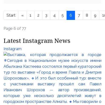
Start
«
1
2
3
4
5
6
7
8
9
1
Page 6 of 77
Latest Instagram News
Instagram