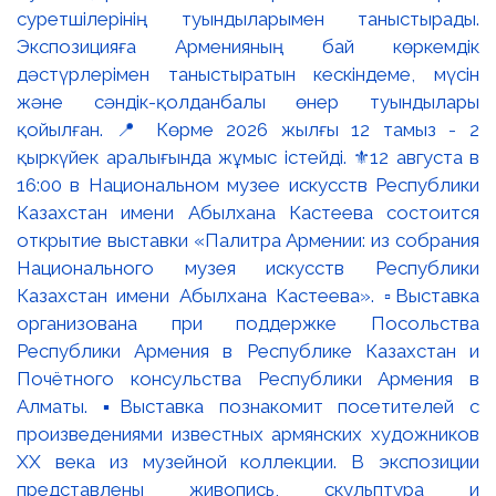
суретшілерінің туындыларымен таныстырады.
Экспозицияға Арменияның бай көркемдік
дәстүрлерімен таныстыратын кескіндеме, мүсін
және сәндік-қолданбалы өнер туындылары
қойылған. 📍 Көрме 2026 жылғы 12 тамыз - 2
қыркүйек аралығында жұмыс істейді. ⚜️12 августа в
16:00 в Национальном музее искусств Республики
Казахстан имени Абылхана Кастеева состоится
открытие выставки «Палитра Армении: из собрания
Национального музея искусств Республики
Казахстан имени Абылхана Кастеева». ▫️Выставка
организована при поддержке Посольства
Республики Армения в Республике Казахстан и
Почётного консульства Республики Армения в
Алматы. ▪️Выставка познакомит посетителей с
произведениями известных армянских художников
XX века из музейной коллекции. В экспозиции
представлены живопись, скульптура и