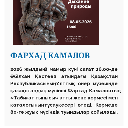
ФАРХАД КАМАЛОВ
2026 жылдың 8 мамыр күні сағат 16.00-де
Әбілхан Қастеев атындағы Қазақстан
Республикасының Ұлттық өнер музейінде
қазақстандық мүсінші Фархад Камаловтың
«Табиғат тынысы» атты жеке көрмесі мен
каталогының тұсаукесері өтеді. Көрмеде
80-ге жуық мүсіндік туындылар қойылады.