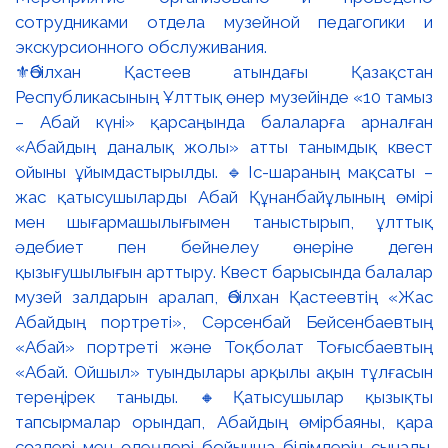
⚜️Әбілхан Қастеев атындағы Қазақстан
Республикасының Ұлттық өнер музейінде «10 тамыз
– Абай күні» қарсаңында балаларға арналған
«Абайдың даналық жолы» атты танымдық квест
ойыны ұйымдастырылды. 🔹Іс-шараның мақсаты –
жас қатысушыларды Абай Құнанбайұлының өмірі
мен шығармашылығымен таныстырып, ұлттық
әдебиет пен бейнелеу өнеріне деген
қызығушылығын арттыру. Квест барысында балалар
музей залдарын аралап, Әбілхан Қастеевтің «Жас
Абайдың портреті», Сәрсенбай Бейсенбаевтың
«Абай» портреті және Тоқболат Тоғысбаевтың
«Абай. Ойшыл» туындылары арқылы ақын тұлғасын
тереңірек таныды. 🔸Қатысушылар қызықты
тапсырмалар орындап, Абайдың өмірбаяны, қара
сөздері мен өлеңдері бойынша білімдерін сынады.