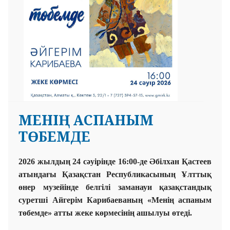
МЕНІҢ АСПАНЫМ
ТӨБЕМДЕ
2026 жылдың 24 сәуірінде 16:00-де Әбілхан Қастеев
атындағы Қазақстан Республикасының Ұлттық
өнер музейінде белгілі заманауи қазақстандық
суретші Айгерім Карибаеваның «Менің аспаным
төбемде» атты жеке көрмесінің ашылуы өтеді.