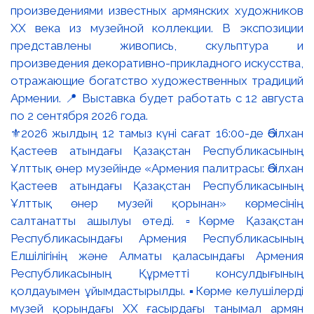
⚜️2026 жылдың 12 тамыз күні сағат 16:00-де Әбілхан
Қастеев атындағы Қазақстан Республикасының
Ұлттық өнер музейінде «Армения палитрасы: Әбілхан
Қастеев атындағы Қазақстан Республикасының
Ұлттық өнер музейі қорынан» көрмесінің
салтанатты ашылуы өтеді. ▫️Көрме Қазақстан
Республикасындағы Армения Республикасының
Елшілігінің және Алматы қаласындағы Армения
Республикасының Құрметті консулдығының
қолдауымен ұйымдастырылды. ▪️Көрме келушілерді
музей қорындағы ХХ ғасырдағы танымал армян