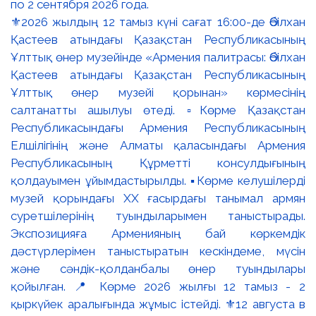
⚜️2026 жылдың 12 тамыз күні сағат 16:00-де Әбілхан
Қастеев атындағы Қазақстан Республикасының
Ұлттық өнер музейінде «Армения палитрасы: Әбілхан
Қастеев атындағы Қазақстан Республикасының
Ұлттық өнер музейі қорынан» көрмесінің
салтанатты ашылуы өтеді. ▫️Көрме Қазақстан
Республикасындағы Армения Республикасының
Елшілігінің және Алматы қаласындағы Армения
Республикасының Құрметті консулдығының
қолдауымен ұйымдастырылды. ▪️Көрме келушілерді
музей қорындағы ХХ ғасырдағы танымал армян
суретшілерінің туындыларымен таныстырады.
Экспозицияға Арменияның бай көркемдік
дәстүрлерімен таныстыратын кескіндеме, мүсін
және сәндік-қолданбалы өнер туындылары
қойылған. 📍 Көрме 2026 жылғы 12 тамыз - 2
қыркүйек аралығында жұмыс істейді. ⚜️12 августа в