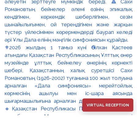
⚜️2026 жылдың 1 тамыз күні Әбілхан Қастеев
атындағы Қазақстан Республикасының Ұлттық өнер
музейінде ұлттық бейнелеу өнерінің көрнекті
шебері, Қазақстанның халық суретшісі Сахи
Романовтың (1926-2002) туғанына 100 жыл толуына
арналған «Дала симфониясы» мерейтойлық
көрмесінің ашылуы мен іс-шара аясында
шығармашылығына арналған дөңгелек үстел өтті.
VIRTUAL RECEPTION
🔹Қазақстан Республикасы Премьер-Министрінің
орынбасары – Мәдениет және ақпарат министрі
Аида Ғалымқызы Балаева Сахи Романовтың
туғанына 100 жыл толуына арналған «Дала