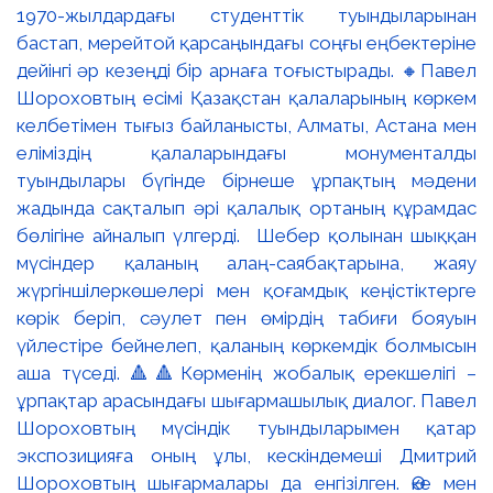
1970-жылдардағы студенттік туындыларынан
бастап, мерейтой қарсаңындағы соңғы еңбектеріне
дейінгі әр кезеңді бір арнаға тоғыстырады. 🔸Павел
Шороховтың есімі Қазақстан қалаларының көркем
келбетімен тығыз байланысты, Алматы, Астана мен
еліміздің қалаларындағы монументалды
туындылары бүгінде бірнеше ұрпақтың мәдени
жадында сақталып әрі қалалық ортаның құрамдас
бөлігіне айналып үлгерді. Шебер қолынан шыққан
мүсіндер қаланың алаң-саябақтарына, жаяу
жүргіншілеркөшелері мен қоғамдық кеңістіктерге
көрік беріп, сәулет пен өмірдің табиғи бояуын
үйлестіре бейнелеп, қаланың көркемдік болмысын
аша түседі. 🔺🔺Көрменің жобалық ерекшелігі –
ұрпақтар арасындағы шығармашылық диалог. Павел
Шороховтың мүсіндік туындыларымен қатар
экспозицияға оның ұлы, кескіндемеші Дмитрий
Шороховтың шығармалары да енгізілген. Әке мен