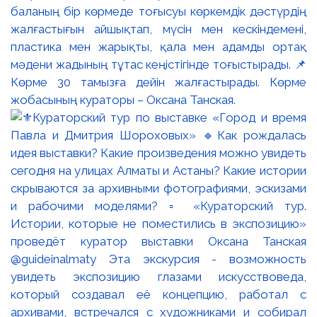
баланың бір көрмеде тоғысуы көркемдік дәстүрдің
жалғастығын айшықтап, мүсін мен кескіндемені,
пластика мен жарықты, қала мен адамды ортақ
мәдени жадының тұтас кеңістігінде тоғыстырады. 📌
Көрме 30 тамызға дейін жалғастырады. Көрме
жобасының кураторы – Оксана Танская.