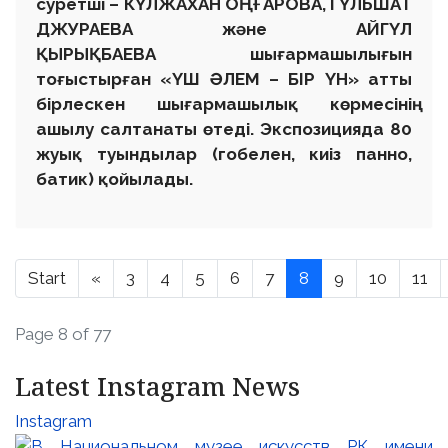
суретші – КҮЛЖАХАН ОҢҒАРОВА, ГҮЛЬШАТ
ДЖУРАЕВА және АЙГҮЛ
ҚЫРЫҚБАЕВА шығармашылығын
тоғыстырған «ҮШ ӘЛЕМ – БІР ҮН» атты
бірлескен шығармашылық көрмесінің
ашылу салтанаты өтеді. Экспозицияда 80
жуық туындылар (гобелен, киіз панно,
батик) қойылады.
Start
«
3
4
5
6
7
8
9
10
11
Page 8 of 77
Latest Instagram News
Instagram