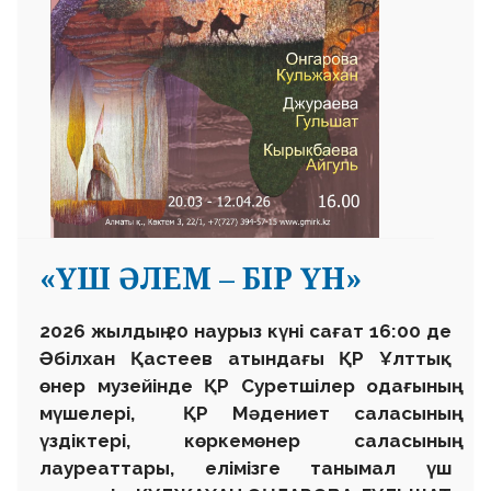
«ҮШ ӘЛЕМ – БІР ҮН»
2026 жылдың 20 наурыз күні сағат 16:00 де
Әбілхан Қастеев атындағы ҚР Ұлттық
өнер музейінде ҚР Суретшілер одағының
мүшелері, ҚР Мәдениет саласының
үздіктері, көркемөнер саласының
лауреаттары, елімізге танымал үш