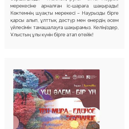
мерекесіне арналған іс-шараға шақырады!
Көктемнің шуақты мерекесі – Наурызды бірге
қарсы алып, ұлттық дәстүр мен өнердің әсем
үйлесімін тамашалауға шақырамыз. Келіңіздер,
Ұлыстың ұлы күнін бірге атап өтейік!