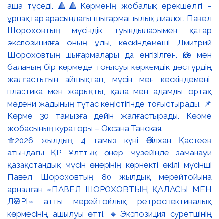
⚜️2026 жылдың 4 тамыз күні Әбілхан Қастеев
атындағы ҚР Ұлттық өнер музейінде заманауи
қазақстандық мүсін өнерінің көрнекті өкілі мүсінші
Павел Шороховтың 80 жылдық мерейтойына
арналған «ПАВЕЛ ШОРОХОВТЫҢ ҚАЛАСЫ МЕН
ДӘУІРІ» атты мерейтойлық ретроспективалық
көрмесінің ашылуы өтті. 🔹Экспозиция суретшінің