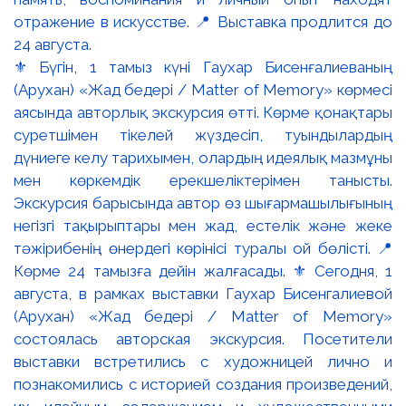
⚜️ Бүгін, 1 тамыз күні Гаухар Бисенғалиеваның
(Арухан) «Жад бедері / Matter of Memory» көрмесі
аясында авторлық экскурсия өтті. Көрме қонақтары
суретшімен тікелей жүздесіп, туындылардың
дүниеге келу тарихымен, олардың идеялық мазмұны
мен көркемдік ерекшеліктерімен танысты.
Экскурсия барысында автор өз шығармашылығының
негізгі тақырыптары мен жад, естелік және жеке
тәжірибенің өнердегі көрінісі туралы ой бөлісті. 📍
Көрме 24 тамызға дейін жалғасады. ⚜️ Сегодня, 1
августа, в рамках выставки Гаухар Бисенгалиевой
(Арухан) «Жад бедері / Matter of Memory»
состоялась авторская экскурсия. Посетители
выставки встретились с художницей лично и
познакомились с историей создания произведений,