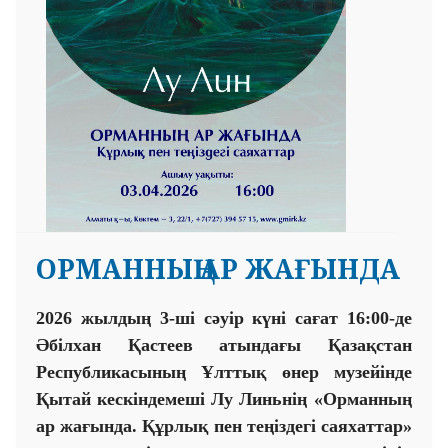
ОРМАННЫҢ АР ЖАҒЫНДА
202
6
жылдың
3-
ші сәуір күні сағат
16
:
00-
де
Әбілхан Қастеев атындағы Қазақстан
Республикасының Ұлттық өнер музейінде
Қытай
кескіндемеші
Лу Линьнің «Орманның
ар жағында. Құрлық пен теңіздегі саяхаттар»