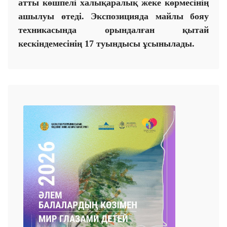
атты көшпелі халықаралық жеке көрмесінің
ашылуы өтеді. Экспозицияда майлы бояу
техникасында орындалған қытай
кескіндемесінің
17
туындысы ұсынылады.