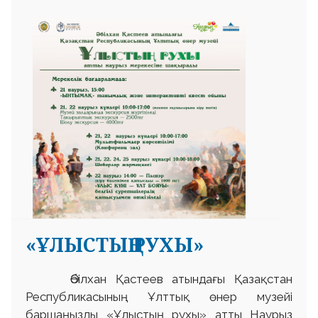
«ҰЛЫСТЫҢ РУХЫ»
Әбілхан Қастеев атындағы Қазақстан
Республикасының Ұлттық өнер музейі
баршаңызды «Ұлыстың рухы» атты Наурыз