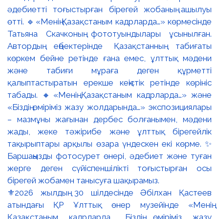
⚜️2026 жылдың 30 шілдесінде Әбілхан Қастеев
атындағы ҚР Ұлттық өнер музейінде «Менің
Қазақстаным кадрларда… Біздің өміріміз жазу