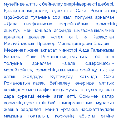
музейінде ұлттық бейнелеу өнерінің көрнекті шебері,
Қазақстанның халық суретшісі Сахи Романовтың
(1926-2002) туғанына 100 жыл толуына арналған
«Дала симфониясы» мерейтойлық көрмесінің
ашылуы мен іс-шара аясында шығармашылығына
арналған дөңгелек үстел өтті. 🔹Қазақстан
Республикасы Премьер-Министрінің орынбасары –
Мәдениет және ақпарат министрі Аида Ғалымқызы
Балаева Сахи Романовтың туғанына 100 жыл
толуына арналған «Дала симфониясы»
мерейтойлық көрмесінің ашылуына орай құттықтау
хатын жолдады. Құттықтау хатында Сахи
Романовтың қазақ бейнелеу өнерінде ұлттық
кескіндеме мен графиканың дамуына зор үлес қосқан
дара суретші екенін атап өтті. Сонымен қатар
көрменің суретшінің бай шығармашылық мұрасын
жаңаша зерделеп, кейінгі ұрпаққа насихаттаудағы
маңызына тоқталып, көрменің табысты өтуіне