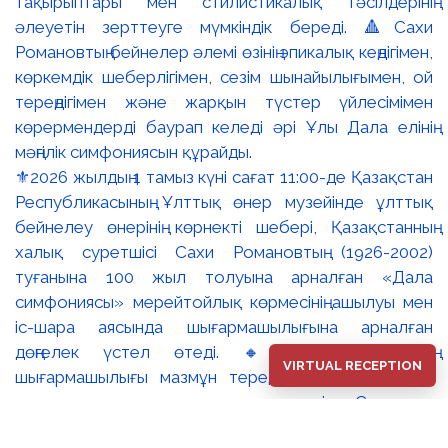
⚜️2026 жылдың 1 тамыз күні сағат 11:00-де Қазақстан
Республикасының Ұлттық өнер музейінде ұлттық
бейнелеу өнерінің көрнекті шебері, Қазақстанның
халық суретшісі Сахи Романовтың (1926-2002)
туғанына 100 жыл толуына арналған «Дала
симфониясы» мерейтойлық көрмесінің ашылуы мен
іс-шара аясында шығармашылығына арналған
дөңгелек үстел өтеді. 🔸Сахи Романовтың
VIRTUAL RECEPTION
шығармашылығы мазмұн тереңдігімен және айқын
ұлттық сипатымен ерекшеленеді. Суреткер
туындыларына бейнелі ойдың эпикалық кең тынысы,