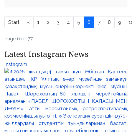
Start
«
1
2
3
4
5
6
7
8
9
1
Page 6 of 77
Latest Instagram News
Instagram