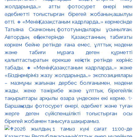
жолдарында…» атты фотосурет өнері мен
әдебиетті тоғыстырған бірегей жобаның ашылуы
өтті. 🔹«Менің Қазақстаным кадрларда…» көрмесінде
Татьяна Скачконың фототуындылары ұсынылған.
Автордың еңбектерінде Қазақстанның табиғаты
көркем бейне ретінде ғана емес, ұлттық мәдени
және табиғи мұраға деген құрметті
қалыптастыратын ерекше кеңістік ретінде көрініс
табады. 🔸«Менің Қазақстаным кадрларда…» және
«Біздің өміріміз жазу жолдарында…» экспозициялары
– мазмұны жағынан дербес болғанымен, мәдени
жады, жеке тәжірибе және ұлттық бірегейлік
тақырыптары арқылы өзара үндескен екі көрме. ✨
Баршаңызды фотосурет өнері, әдебиет және туған
жерге деген сүйіспеншілікті тоғыстырған осы
бірегей жобамен танысуға шақырамыз.