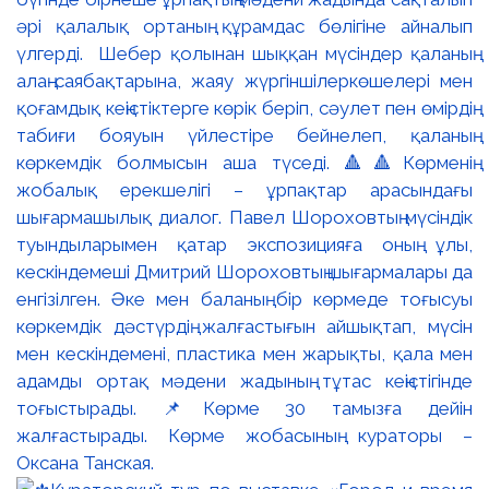
әрі қалалық ортаның құрамдас бөлігіне айналып
үлгерді. Шебер қолынан шыққан мүсіндер қаланың
алаң-саябақтарына, жаяу жүргіншілеркөшелері мен
қоғамдық кеңістіктерге көрік беріп, сәулет пен өмірдің
табиғи бояуын үйлестіре бейнелеп, қаланың
көркемдік болмысын аша түседі. 🔺🔺Көрменің
жобалық ерекшелігі – ұрпақтар арасындағы
шығармашылық диалог. Павел Шороховтың мүсіндік
туындыларымен қатар экспозицияға оның ұлы,
кескіндемеші Дмитрий Шороховтың шығармалары да
енгізілген. Әке мен баланың бір көрмеде тоғысуы
көркемдік дәстүрдің жалғастығын айшықтап, мүсін
мен кескіндемені, пластика мен жарықты, қала мен
адамды ортақ мәдени жадының тұтас кеңістігінде
тоғыстырады. 📌Көрме 30 тамызға дейін
жалғастырады. Көрме жобасының кураторы –
Оксана Танская.