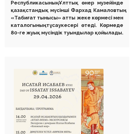
Республикасының Ұлттық өнер музейінде
қазақстандық мүсінші Фархад Камаловтың
«Табиғат тынысы» атты жеке көрмесі мен
каталогының тұсаукесері өтеді. Көрмеде
80-ге жуық мүсіндік туындылар қойылады.