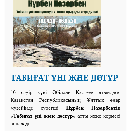
ТАБИҒАТ ҮНІ ЖӘНЕ ДӘСТҮР
16 сәуір күні Әбілхан Қастеев атындағы
Қазақстан Республикасының Ұлттық өнер
музейінде суретші
Нұрбек Назарбектің
«Табиғат үні және дәстүр»
атты жеке көрмесі
ашылады.