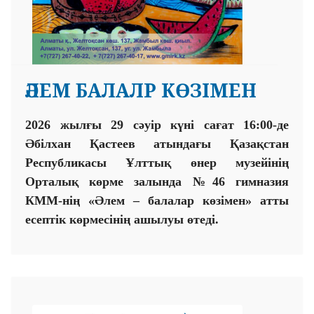
ӘЛЕМ БАЛАЛР КӨЗІМЕН
2026 жылғы 29 сәуір күні сағат 16:00-де
Әбілхан Қастеев атындағы Қазақстан
Республикасы Ұлттық өнер музейінің
Орталық көрме залында №46 гимназия
КММ-нің «Әлем – балалар көзімен» атты
есептік көрмесінің ашылуы өтеді.