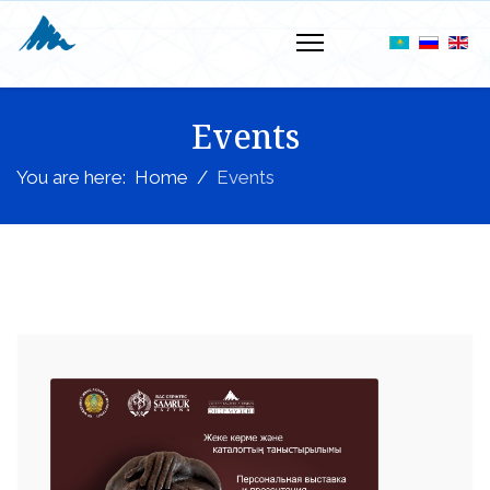
Events
You are here:
Home
Events