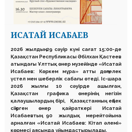
ИСАТАЙ ИСАБАЕВ
2026 жылдың 29 сәуір күні сағат 15:00-де
Қазақстан Республикасы Әбілхан Қастеев
атындағы Ұлттық өнер музейінде «Исатай
Исабаев: Көркем мұра» атты дөңгелек
үстел мен шеберлік сабағы өтеді. Іс-шара
2026 жылғы 10 сәуірде ашылған,
Қазақстан графика өнерінің негізін
қалаушылардың бірі, Қазақстанның еңбек
сіңірген өнер қайраткері Исатай
Исабаевтың 90 жылдық мерейтойына
арналған «Исатай Исабаев: Кітап әлемі»
көрмесі аясында ұйымдастырылады.