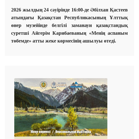
2026 жылдың 24 сәуірінде 16:00-де Әбілхан Қастеев
атындағы Қазақстан Республикасының Ұлттық
өнер музейінде белгілі заманауи қазақстандық
суретші Айгерім Карибаеваның «Менің аспаным
төбемде» атты жеке көрмесінің ашылуы өтеді.