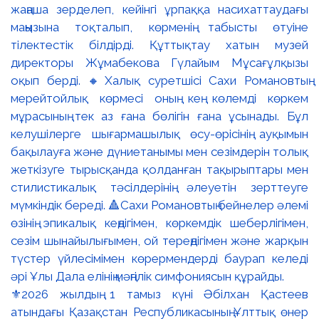
⚜️2026 жылдың 1 тамыз күні Әбілхан Қастеев
атындағы Қазақстан Республикасының Ұлттық өнер