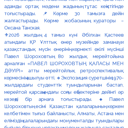
⚜️2026 жылдың 4 тамыз күні Әбілхан Қастеев
атындағы ҚР Ұлттық өнер музейінде заманауи
қазақстандық мүсін өнерінің көрнекті өкілі мүсінші
Павел Шороховтың 80 жылдық мерейтойына
арналған «ПАВЕЛ ШОРОХОВТЫҢ ҚАЛАСЫ МЕН
ДӘУІРІ» атты мерейтойлық ретроспективалық
көрмесінің ашылуы өтті. 🔹Экспозиция суретшінің 1970-
жылдардағы студенттік туындыларынан бастап,
мерейтой қарсаңындағы соңғы еңбектеріне дейінгі әр
кезеңді бір арнаға тоғыстырады. 🔸Павел
Шороховтың есімі Қазақстан қалаларының көркем
келбетімен тығыз байланысты, Алматы, Астана мен
еліміздің қалаларындағы монументалды туындылары
бүгінде бірнеше ұрпақтың мәдени жадында сақталып