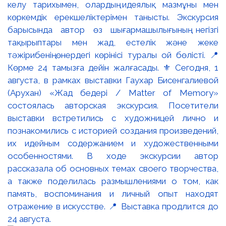
келу тарихымен, олардың идеялық мазмұны мен
көркемдік ерекшеліктерімен танысты. Экскурсия
барысында автор өз шығармашылығының негізгі
тақырыптары мен жад, естелік және жеке
тәжірибенің өнердегі көрінісі туралы ой бөлісті. 📍
Көрме 24 тамызға дейін жалғасады. ⚜️ Сегодня, 1
августа, в рамках выставки Гаухар Бисенгалиевой
(Арухан) «Жад бедері / Matter of Memory»
состоялась авторская экскурсия. Посетители
выставки встретились с художницей лично и
познакомились с историей создания произведений,
их идейным содержанием и художественными
особенностями. В ходе экскурсии автор
рассказала об основных темах своего творчества,
а также поделилась размышлениями о том, как
память, воспоминания и личный опыт находят
отражение в искусстве. 📍 Выставка продлится до
24 августа.