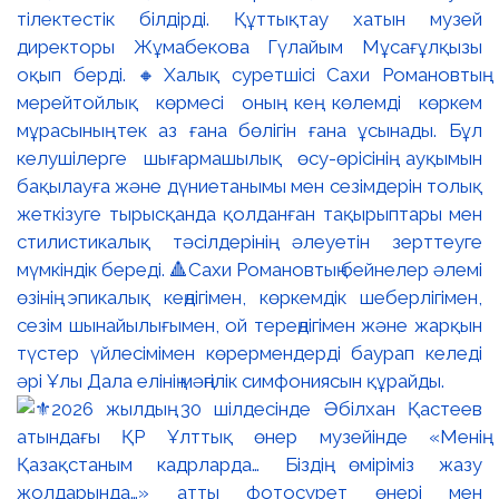
тілектестік білдірді. Құттықтау хатын музей
директоры Жұмабекова Гүлайым Мұсағұлқызы
оқып берді. 🔸Халық суретшісі Сахи Романовтың
мерейтойлық көрмесі оның кең көлемді көркем
мұрасының тек аз ғана бөлігін ғана ұсынады. Бұл
келушілерге шығармашылық өсу-өрісінің ауқымын
бақылауға және дүниетанымы мен сезімдерін толық
жеткізуге тырысқанда қолданған тақырыптары мен
стилистикалық тәсілдерінің әлеуетін зерттеуге
мүмкіндік береді. 🔺Сахи Романовтың бейнелер әлемі
өзінің эпикалық кеңдігімен, көркемдік шеберлігімен,
сезім шынайылығымен, ой тереңдігімен және жарқын
түстер үйлесімімен көрермендерді баурап келеді
әрі Ұлы Дала елінің мәңгілік симфониясын құрайды.