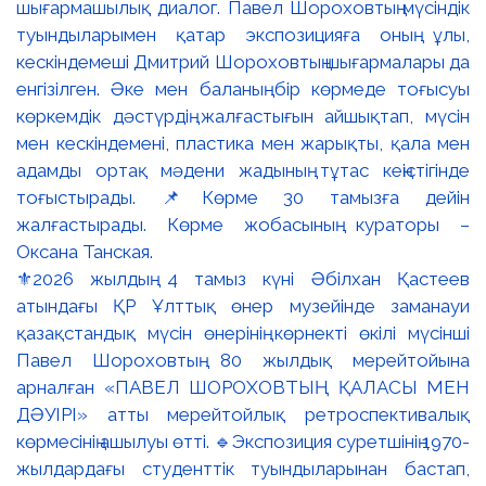
⚜️2026 жылдың 4 тамыз күні Әбілхан Қастеев
атындағы ҚР Ұлттық өнер музейінде заманауи
қазақстандық мүсін өнерінің көрнекті өкілі мүсінші
Павел Шороховтың 80 жылдық мерейтойына
арналған «ПАВЕЛ ШОРОХОВТЫҢ ҚАЛАСЫ МЕН
ДӘУІРІ» атты мерейтойлық ретроспективалық
көрмесінің ашылуы өтті. 🔹Экспозиция суретшінің 1970-
жылдардағы студенттік туындыларынан бастап,