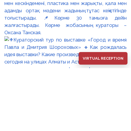
мен кескіндемені, пластика мен жарықты, қала мен
адамды ортақ мәдени жадының тұтас кеңістігінде
тоғыстырады. 📌Көрме 30 тамызға дейін
жалғастырады. Көрме жобасының кураторы –
Оксана Танская.
VIRTUAL RECEPTION