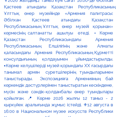
⚜️2026 жылдың 12 тамыз күні сағат 16:00-де Әбілхан
Қастеев атындағы Қазақстан Республикасының
Ұлттық өнер музейінде «Армения палитрасы:
Әбілхан Қастеев атындағы Қазақстан
Республикасының Ұлттық өнер музейі қорынан»
көрмесінің салтанатты ашылуы өтеді. ▫️Көрме
Қазақстан Республикасындағы Армения
Республикасының Елшілігінің және Алматы
қаласындағы Армения Республикасының Құрметті
консулдығының қолдауымен ұйымдастырылды.
▪️Көрме келушілерді музей қорындағы ХХ ғасырдағы
танымал армян суретшілерінің туындыларымен
таныстырады. Экспозицияға Арменияның бай
көркемдік дәстүрлерімен таныстыратын кескіндеме,
мүсін және сәндік-қолданбалы өнер туындылары
қойылған. 📍 Көрме 2026 жылғы 12 тамыз - 2
қыркүйек аралығында жұмыс істейді. ⚜️12 августа в
16:00 в Национальном музее искусств Республики