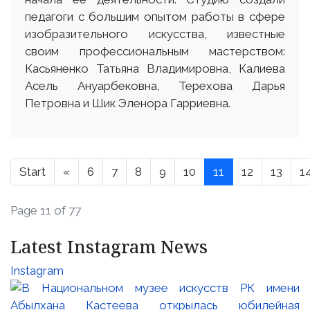
педагоги с большим опытом работы в сфере
изобразительного искусства, известные
своим профессиональным мастерством:
Касьяненко Татьяна Владимировна, Калиева
Асель Ануарбековна, Терехова Дарья
Петровна и Шик Эленора Гарриевна.
Start
«
6
7
8
9
10
11
12
13
1
Page 11 of 77
Latest Instagram News
Instagram