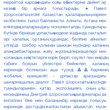
мерейтой қарсаңындағы соңғы еңбектеріне дейінгі әр
кезеңді бір арнаға тоғыстырады. 🔸Павел
Шороховтың есімі Қазақстан қалаларының көркем
келбетімен тығыз байланысты, Алматы, Астана мен
еліміздің қалаларындағы монументалды туындылары
бүгінде бірнеше ұрпақтың мәдени жадында сақталып
әрі қалалық ортаның құрамдас бөлігіне айналып
үлгерді. Шебер қолынан шыққан мүсіндер қаланың
алаң-саябақтарына, жаяу жүргіншілеркөшелері мен
қоғамдық кеңістіктерге көрік беріп, сәулет пен өмірдің
табиғи бояуын үйлестіре бейнелеп, қаланың
көркемдік болмысын аша түседі. 🔺🔺Көрменің
жобалық ерекшелігі – ұрпақтар арасындағы
шығармашылық диалог. Павел Шороховтың мүсіндік
туындыларымен қатар экспозицияға оның ұлы,
кескіндемеші Дмитрий Шороховтың шығармалары да
енгізілген. Әке мен баланың бір көрмеде тоғысуы
көркемдік дәстүрдің жалғастығын айшықтап, мүсін