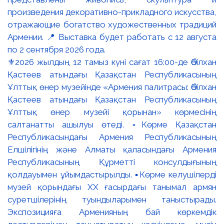
⚜️2026 жылдың 12 тамыз күні сағат 16:00-де Әбілхан
Қастеев атындағы Қазақстан Республикасының
Ұлттық өнер музейінде «Армения палитрасы: Әбілхан
Қастеев атындағы Қазақстан Республикасының
Ұлттық өнер музейі қорынан» көрмесінің
салтанатты ашылуы өтеді. ▫️Көрме Қазақстан
Республикасындағы Армения Республикасының
Елшілігінің және Алматы қаласындағы Армения
Республикасының Құрметті консулдығының
қолдауымен ұйымдастырылды. ▪️Көрме келушілерді
музей қорындағы ХХ ғасырдағы танымал армян
суретшілерінің туындыларымен таныстырады.
Экспозицияға Арменияның бай көркемдік