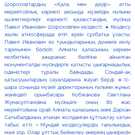
Шороховтардың «Қала мен дәуір» атты
мерейтойлық көрмесі аясында музейдің ғылыми
қызметкерлері көрнекті қазақстандық мүсінші
Павел Иванович Шороховпен кездесті. 🔸Кездесу
жылы атмосферада өтіп, еркін сұхбатқа ұласты.
Павел Иванович өз туындыларының дүниеге келу
тарихымен бөлісіп, Алматы қаласының көркем
келбетінің ажырамас бөлігіне айналған
монументалды мүсіндерге қатысты шығармашылық
ізденістері туралы баяндады. Сондай-ақ
қатысушылардың сауалдарына жауап берді. 🔹Іс-
шара соңында музей директорының ғылыми жұмыс
жөніндегі орынбасары Кобжанова Светлана
Жумасултановна мүсіншіге оның 80 жас
мерейтойына орай Алматы қаласының әкімі Дархан
Сатыбалдының атынан жолданған құттықтау хатын
табыс етті. ▫️Мұндай кездесулердің тағылымдық
мәні зор. Олар ұлттық бейнелеу өнерінің шежіресін