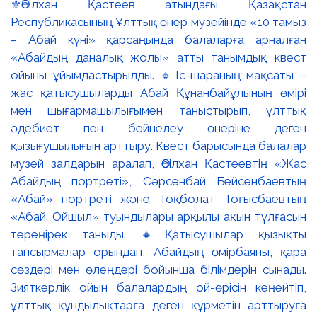
⚜️Әбілхан Қастеев атындағы Қазақстан
Республикасының Ұлттық өнер музейінде «10 тамыз
– Абай күні» қарсаңында балаларға арналған
«Абайдың даналық жолы» атты танымдық квест
ойыны ұйымдастырылды. 🔹Іс-шараның мақсаты –
жас қатысушыларды Абай Құнанбайұлының өмірі
мен шығармашылығымен таныстырып, ұлттық
әдебиет пен бейнелеу өнеріне деген
қызығушылығын арттыру. Квест барысында балалар
музей залдарын аралап, Әбілхан Қастеевтің «Жас
Абайдың портреті», Сәрсенбай Бейсенбаевтың
«Абай» портреті және Тоқболат Тоғысбаевтың
«Абай. Ойшыл» туындылары арқылы ақын тұлғасын
тереңірек таныды. 🔸Қатысушылар қызықты
тапсырмалар орындап, Абайдың өмірбаяны, қара
сөздері мен өлеңдері бойынша білімдерін сынады.
Зияткерлік ойын балалардың ой-өрісін кеңейтіп,
ұлттық құндылықтарға деген құрметін арттыруға