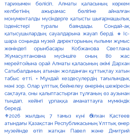
⚜️2026 жылдың 7 тамыз күні Әбілхан Қастеев
атындағы Қазақстан Республикасының Ұлттық өнер
музейінде өтіп жатқан Павел және Дмитрий