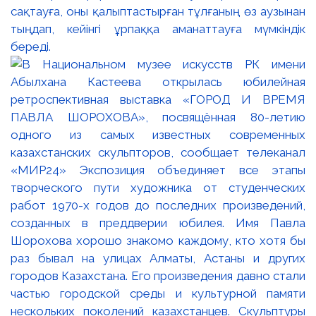
сақтауға, оны қалыптастырған тұлғаның өз аузынан
тыңдап, кейінгі ұрпаққа аманаттауға мүмкіндік
береді.