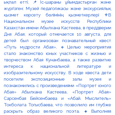
ықпал етті. 📌Іс-шараны ұйымдастырған және
жүргізген: Музей педагогикасы және экскурсиялық
қызмет көрсету бөлімінің қызметкерлері ⚜️В
Национальном музее искусств Республики
Казахстан имени Абылхана Кастеева, в преддверии
Дня Абая, который отмечается 10 августа, для
детей был организован познавательный квест
«Путь мудрости Абая». 🔹Целью мероприятия
стало знакомство юных участников с жизнью и
творчеством Абая Кунанбаева, а также развитие
интереса к национальной литературе и
изобразительному искусству. В ходе квеста дети
посетили экспозиционные залы музея и
познакомились с произведениями «Портрет юного
Абая» Абылхана Кастеева, «Портрет Абая»
Сарсенбая Бейсенбаева и «Абай. Мыслитель»
Токболата Тогысбаева, что позволило им глубже
раскрыть образ великого поэта. 🔸Выполняя