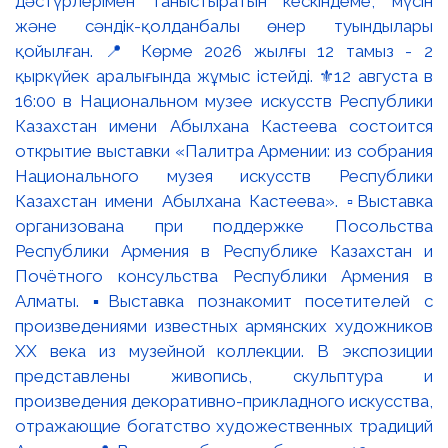
дәстүрлерімен таныстыратын кескіндеме, мүсін
және сәндік-қолданбалы өнер туындылары
қойылған. 📍 Көрме 2026 жылғы 12 тамыз - 2
қыркүйек аралығында жұмыс істейді. ⚜️12 августа в
16:00 в Национальном музее искусств Республики
Казахстан имени Абылхана Кастеева состоится
открытие выставки «Палитра Армении: из собрания
Национального музея искусств Республики
Казахстан имени Абылхана Кастеева». ▫️Выставка
организована при поддержке Посольства
Республики Армения в Республике Казахстан и
Почётного консульства Республики Армения в
Алматы. ▪️Выставка познакомит посетителей с
произведениями известных армянских художников
XX века из музейной коллекции. В экспозиции
представлены живопись, скульптура и
произведения декоративно-прикладного искусства,
отражающие богатство художественных традиций