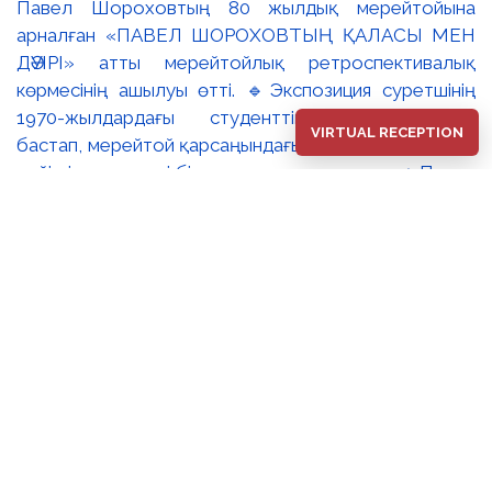
Павел Шороховтың 80 жылдық мерейтойына
арналған «ПАВЕЛ ШОРОХОВТЫҢ ҚАЛАСЫ МЕН
ДӘУІРІ» атты мерейтойлық ретроспективалық
көрмесінің ашылуы өтті. 🔹Экспозиция суретшінің
1970-жылдардағы студенттік туындыларынан
VIRTUAL RECEPTION
бастап, мерейтой қарсаңындағы соңғы еңбектеріне
дейінгі әр кезеңді бір арнаға тоғыстырады. 🔸Павел
Шороховтың есімі Қазақстан қалаларының көркем
келбетімен тығыз байланысты, Алматы, Астана мен
еліміздің қалаларындағы монументалды
туындылары бүгінде бірнеше ұрпақтың мәдени
жадында сақталып әрі қалалық ортаның құрамдас
бөлігіне айналып үлгерді. Шебер қолынан шыққан
мүсіндер қаланың алаң-саябақтарына, жаяу
жүргіншілеркөшелері мен қоғамдық кеңістіктерге
көрік беріп, сәулет пен өмірдің табиғи бояуын
үйлестіре бейнелеп, қаланың көркемдік болмысын
аша түседі. 🔺🔺Көрменің жобалық ерекшелігі –