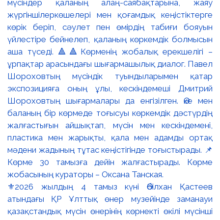
⚜️2026 жылдың 4 тамыз күні Әбілхан Қастеев
атындағы ҚР Ұлттық өнер музейінде заманауи
қазақстандық мүсін өнерінің көрнекті өкілі мүсінші