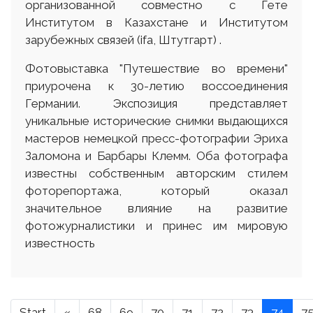
организованной совместно с Гете
Институтом в Казахстане и Институтом
зарубежных связей (ifa, Штутгарт) .
Фотовыставка "Путешествие во времени"
приурочена к 30-летию воссоединения
Германии. Экспозиция представляет
уникальные исторические снимки выдающихся
мастеров немецкой пресс-фотографии Эриха
Заломона и Барбары Клемм. Оба фотографа
известны собственным авторским стилем
фоторепортажа, который оказал
значительное влияние на развитие
фотожурналистики и принес им мировую
известность
Start
«
68
69
70
71
72
73
74
7