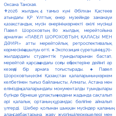
⚜️2026 жылдың 4 тамыз күні Әбілхан Қастеев
атындағы ҚР Ұлттық өнер музейінде заманауи
қазақстандық мүсін өнерінің көрнекті өкілі мүсінші
Павел Шороховтың 80 жылдық мерейтойына
арналған «ПАВЕЛ ШОРОХОВТЫҢ ҚАЛАСЫ МЕН
ДӘУІРІ» атты мерейтойлық ретроспективалық
көрмесінің ашылуы өтті. 🔹Экспозиция суретшінің 1970-
жылдардағы студенттік туындыларынан бастап,
мерейтой қарсаңындағы соңғы еңбектеріне дейінгі әр
кезеңді бір арнаға тоғыстырады. 🔸Павел
Шороховтың есімі Қазақстан қалаларының көркем
келбетімен тығыз байланысты, Алматы, Астана мен
еліміздің қалаларындағы монументалды туындылары
бүгінде бірнеше ұрпақтың мәдени жадында сақталып
әрі қалалық ортаның құрамдас бөлігіне айналып
үлгерді. Шебер қолынан шыққан мүсіндер қаланың
алаң-саябақтарына, жаяу жүргіншілеркөшелері мен