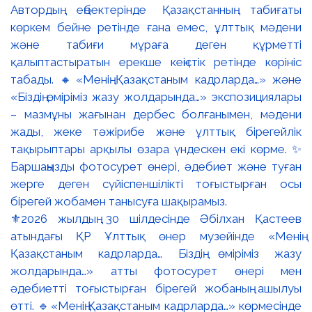
⚜️2026 жылдың 30 шілдесінде Әбілхан Қастеев
атындағы ҚР Ұлттық өнер музейінде «Менің
Қазақстаным кадрларда… Біздің өміріміз жазу
жолдарында…» атты фотосурет өнері мен
әдебиетті тоғыстырған бірегей жобаның ашылуы
өтті. 🔹«Менің Қазақстаным кадрларда…» көрмесінде