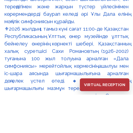
⚜️2026 жылдың 1 тамыз күні сағат 11:00-де Қазақстан
Республикасының Ұлттық өнер музейінде ұлттық
бейнелеу өнерінің көрнекті шебері, Қазақстанның
халық суретшісі Сахи Романовтың (1926-2002)
туғанына 100 жыл толуына арналған «Дала
симфониясы» мерейтойлық көрмесінің ашылуы мен
іс-шара аясында шығармашылығына арналған
дөңгелек үстел өтеді. 🔸Сахи Романовтың
VIRTUAL RECEPTION
шығармашылығы мазмұн тереңдігімен және айқын
ұлттық сипатымен ерекшеленеді. Суреткер
туындыларына бейнелі ойдың эпикалық кең тынысы,
жоғары кескіндемелік шеберлік пен адам болмысын
терең танып-білуге негізделген айрықша тереңдік тән.
Ол 1949 жылдан бастап көрмелерге қатыса
бастаған. 1955 жылы Бүкілодақтық мемлекеттік