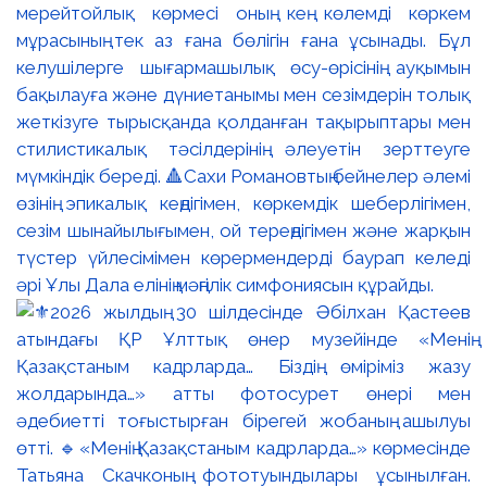
мерейтойлық көрмесі оның кең көлемді көркем
мұрасының тек аз ғана бөлігін ғана ұсынады. Бұл
келушілерге шығармашылық өсу-өрісінің ауқымын
бақылауға және дүниетанымы мен сезімдерін толық
жеткізуге тырысқанда қолданған тақырыптары мен
стилистикалық тәсілдерінің әлеуетін зерттеуге
мүмкіндік береді. 🔺Сахи Романовтың бейнелер әлемі
өзінің эпикалық кеңдігімен, көркемдік шеберлігімен,
сезім шынайылығымен, ой тереңдігімен және жарқын
түстер үйлесімімен көрермендерді баурап келеді
әрі Ұлы Дала елінің мәңгілік симфониясын құрайды.