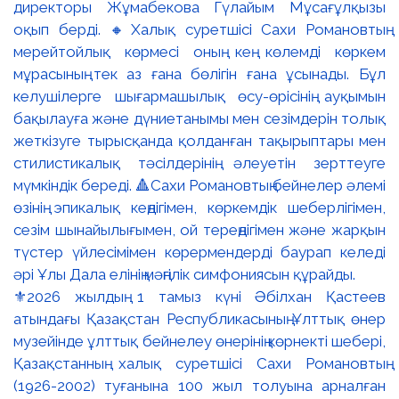
⚜️2026 жылдың 1 тамыз күні Әбілхан Қастеев
атындағы Қазақстан Республикасының Ұлттық өнер
музейінде ұлттық бейнелеу өнерінің көрнекті шебері,
Қазақстанның халық суретшісі Сахи Романовтың
(1926-2002) туғанына 100 жыл толуына арналған