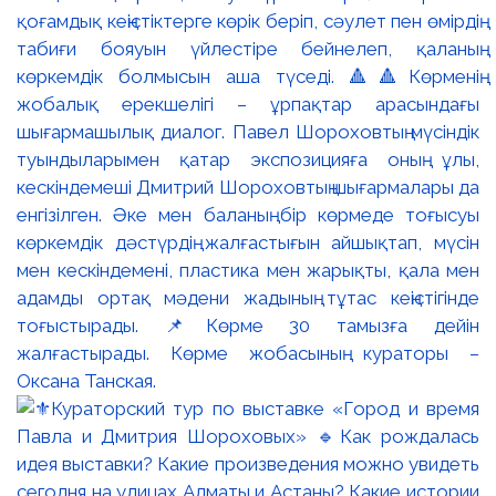
қоғамдық кеңістіктерге көрік беріп, сәулет пен өмірдің
табиғи бояуын үйлестіре бейнелеп, қаланың
көркемдік болмысын аша түседі. 🔺🔺Көрменің
жобалық ерекшелігі – ұрпақтар арасындағы
шығармашылық диалог. Павел Шороховтың мүсіндік
туындыларымен қатар экспозицияға оның ұлы,
кескіндемеші Дмитрий Шороховтың шығармалары да
енгізілген. Әке мен баланың бір көрмеде тоғысуы
көркемдік дәстүрдің жалғастығын айшықтап, мүсін
мен кескіндемені, пластика мен жарықты, қала мен
адамды ортақ мәдени жадының тұтас кеңістігінде
тоғыстырады. 📌Көрме 30 тамызға дейін
жалғастырады. Көрме жобасының кураторы –
Оксана Танская.