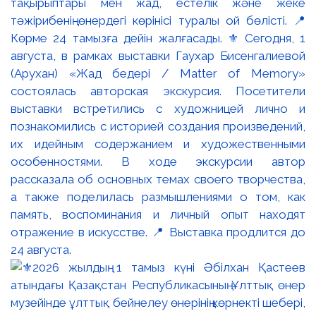
тақырыптары мен жад, естелік және жеке
тәжірибенің өнердегі көрінісі туралы ой бөлісті. 📍
Көрме 24 тамызға дейін жалғасады. ⚜️ Сегодня, 1
августа, в рамках выставки Гаухар Бисенгалиевой
(Арухан) «Жад бедері / Matter of Memory»
состоялась авторская экскурсия. Посетители
выставки встретились с художницей лично и
познакомились с историей создания произведений,
их идейным содержанием и художественными
особенностями. В ходе экскурсии автор
рассказала об основных темах своего творчества,
а также поделилась размышлениями о том, как
память, воспоминания и личный опыт находят
отражение в искусстве. 📍 Выставка продлится до
24 августа.