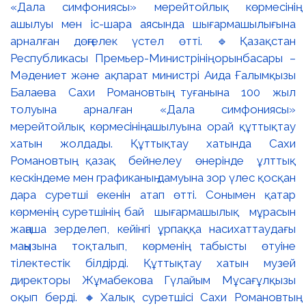
«Дала симфониясы» мерейтойлық көрмесінің
ашылуы мен іс-шара аясында шығармашылығына
арналған дөңгелек үстел өтті. 🔹Қазақстан
Республикасы Премьер-Министрінің орынбасары –
Мәдениет және ақпарат министрі Аида Ғалымқызы
Балаева Сахи Романовтың туғанына 100 жыл
толуына арналған «Дала симфониясы»
мерейтойлық көрмесінің ашылуына орай құттықтау
хатын жолдады. Құттықтау хатында Сахи
Романовтың қазақ бейнелеу өнерінде ұлттық
кескіндеме мен графиканың дамуына зор үлес қосқан
дара суретші екенін атап өтті. Сонымен қатар
көрменің суретшінің бай шығармашылық мұрасын
жаңаша зерделеп, кейінгі ұрпаққа насихаттаудағы
маңызына тоқталып, көрменің табысты өтуіне
тілектестік білдірді. Құттықтау хатын музей
директоры Жұмабекова Гүлайым Мұсағұлқызы
оқып берді. 🔸Халық суретшісі Сахи Романовтың