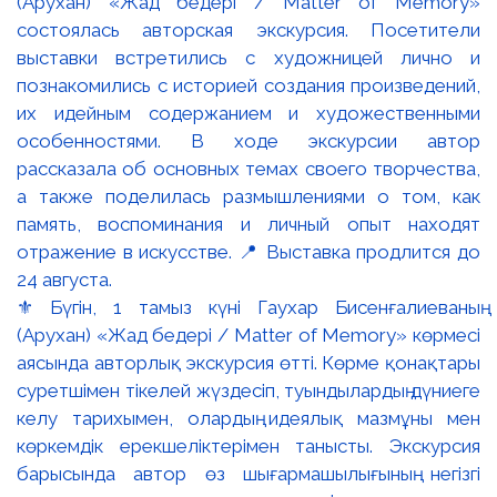
⚜️ Бүгін, 1 тамыз күні Гаухар Бисенғалиеваның
(Арухан) «Жад бедері / Matter of Memory» көрмесі
аясында авторлық экскурсия өтті. Көрме қонақтары
суретшімен тікелей жүздесіп, туындылардың дүниеге
келу тарихымен, олардың идеялық мазмұны мен
көркемдік ерекшеліктерімен танысты. Экскурсия
барысында автор өз шығармашылығының негізгі