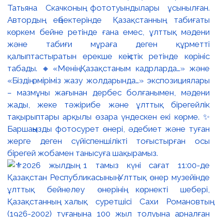
Татьяна Скачконың фототуындылары ұсынылған.
Автордың еңбектерінде Қазақстанның табиғаты
көркем бейне ретінде ғана емес, ұлттық мәдени
және табиғи мұраға деген құрметті
қалыптастыратын ерекше кеңістік ретінде көрініс
табады. 🔸«Менің Қазақстаным кадрларда…» және
«Біздің өміріміз жазу жолдарында…» экспозициялары
– мазмұны жағынан дербес болғанымен, мәдени
жады, жеке тәжірибе және ұлттық бірегейлік
тақырыптары арқылы өзара үндескен екі көрме. ✨
Баршаңызды фотосурет өнері, әдебиет және туған
жерге деген сүйіспеншілікті тоғыстырған осы
бірегей жобамен танысуға шақырамыз.