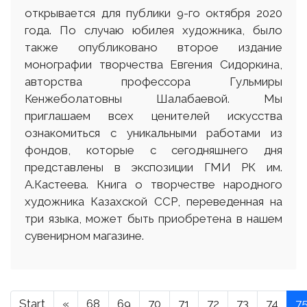
открывается для публики 9-го октября 2020
года. По случаю юбилея художника, было
также опубликовано второе издание
монографии творчества Евгения Сидоркина,
авторства профессора Гульмиры
Кенжеболатовны Шалабаевой. Мы
приглашаем всех ценителей искусства
ознакомиться с уникальными работами из
фондов, которые с сегодняшнего дня
представлены в экспозиции ГМИ РК им.
А.Кастеева. Книга о творчестве народного
художника Казахской ССР, переведенная на
три языка, может быть приобретена в нашем
сувенирном магазине.
Start
«
68
69
70
71
72
73
74
7