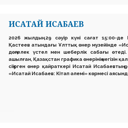
ИСАТАЙ ИСАБАЕВ
2026 жылдың 29 сәуір күні сағат 15:00-де
Қастеев атындағы Ұлттық өнер музейінде «И
дөңгелек үстел мен шеберлік сабағы өтеді
ашылған, Қазақстан графика өнерінің негізін қал
сіңірген өнер қайраткері Исатай Исабаевты
«Исатай Исабаев: Кітап әлемі» көрмесі аясы