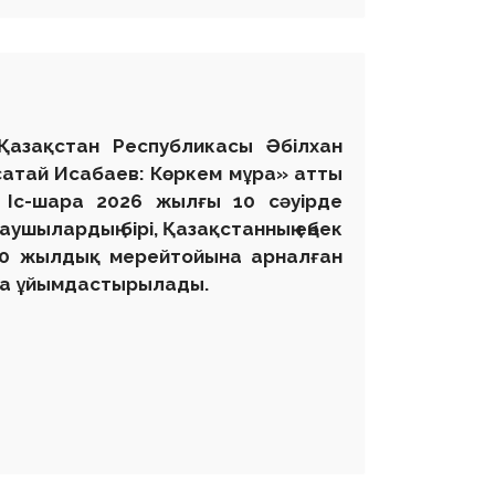
 Қазақстан Республикасы Әбілхан
сатай Исабаев: Көркем мұра» атты
. Іс-шара 2026 жылғы 10 сәуірде
аушылардың бірі, Қазақстанның еңбек
ң 90 жылдық мерейтойына арналған
нда ұйымдастырылады.