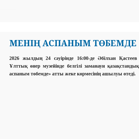
МЕНІҢ АСПАНЫМ ТӨБЕМДЕ
2026 жылдың 24 сәуірінде 16:00-де Әбілхан Қастее
Ұлттық өнер музейінде белгілі заманауи қазақстанд
аспаным төбемде» атты жеке көрмесінің ашылуы өтеді.