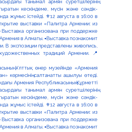
асының Ұлттық өнер музейінде «Армения
н» көрмесінің салтанатты ашылуы өтеді.
ындағы Армения Республикасының Құрметті
сырдағы танымал армян суретшілерінің
ыратын кескіндеме, мүсін және сәндік-
 жұмыс істейді. ⚜️12 августа в 16:00 в
ткрытие выставки «Палитра Армении: из
▫️Выставка организована при поддержке
рмения в Алматы. ▪️Выставка познакомит