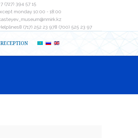
+7 (727) 394 57 15
xcept monday 10:00 - 18:00
kasteyev_museum@nmirk.kz
elplinesㅤ8 (717) 252 23 97ㅤㅤ8 (700) 525 23 97
RECEPTION