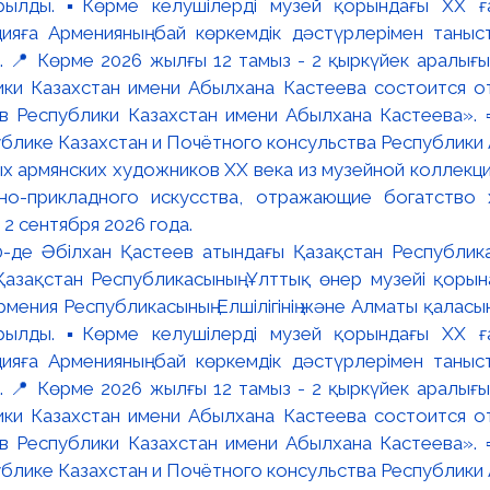
:00-де Әбілхан Қастеев атындағы Қазақстан Республик
азақстан Республикасының Ұлттық өнер музейі қорына
мения Республикасының Елшілігінің және Алматы қалас
ылды. ▪️Көрме келушілерді музей қорындағы ХХ ға
яға Арменияның бай көркемдік дәстүрлерімен таныст
📍 Көрме 2026 жылғы 12 тамыз - 2 қыркүйек аралығында
ки Казахстан имени Абылхана Кастеева состоится о
в Республики Казахстан имени Абылхана Кастеева». 
блике Казахстан и Почётного консульства Республики А