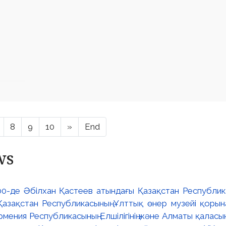
8
9
10
»
End
ws