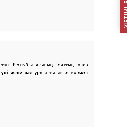
VIRTUAL REC
қстан Республикасының Ұлттық өнер
үні және дәстүр»
атты жеке көрмесі