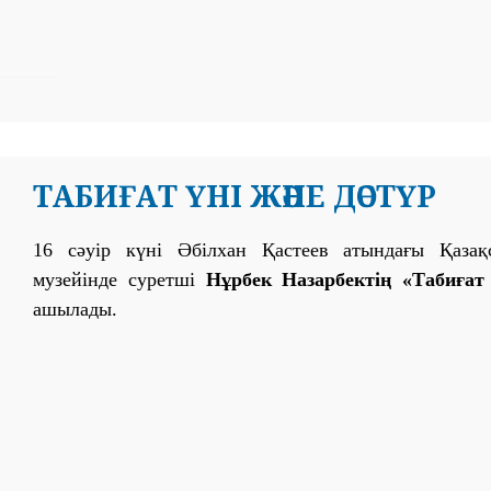
ТАБИҒАТ ҮНІ ЖӘНЕ ДӘСТҮР
16 сәуір күні Әбілхан Қастеев атындағы Қаза
музейінде суретші
Нұрбек Назарбектің «Табиғат 
ашылады.