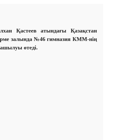
ілхан Қастеев атындағы Қазақстан
өрме залында №46 гимназия КММ-нің
 ашылуы өтеді.