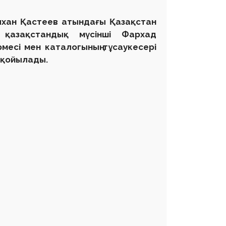
ілхан Қастеев атындағы Қазақстан
 қазақстандық мүсінші Фархад
месі мен каталогының тұсаукесері
 қойылады.