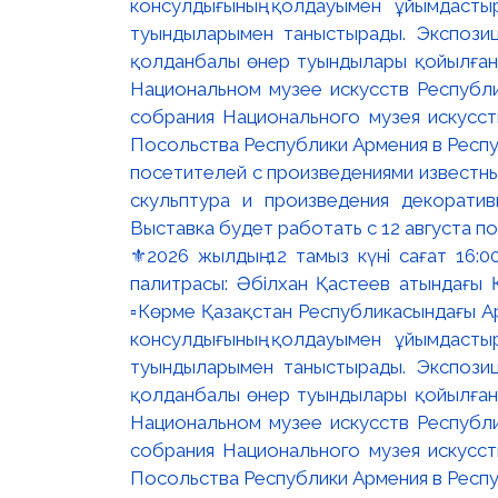
⚜️2026 жылдың 12 тамыз күні сағат 16
палитрасы: Әбілхан Қастеев атындағы Қ
▫️Көрме Қазақстан Республикасындағы Ар
консулдығының қолдауымен ұйымдастыр
туындыларымен таныстырады. Экспозици
қолданбалы өнер туындылары қойылған. 
Национальном музее искусств Республи
собрания Национального музея искусст
Посольства Республики Армения в Респу