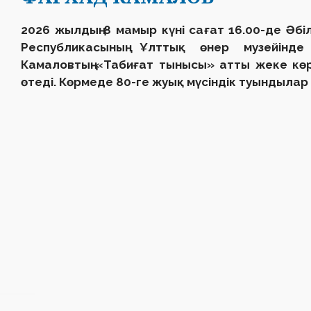
2026 жылдың 8 мамыр күні сағат 16.00-де Әб
Республикасының Ұлттық өнер музейінде
Камаловтың «Табиғат тынысы» атты жеке көр
өтеді. Көрмеде 80-ге жуық мүсіндік туындылар