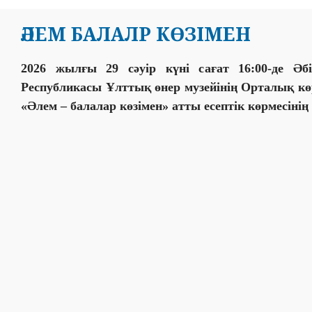
ӘЛЕМ БАЛАЛР КӨЗІМЕН
2026 жылғы 29 сәуір күні сағат 16:00-де Әб
Республикасы Ұлттық өнер музейінің Орталық к
«Әлем – балалар көзімен» атты есептік көрмесінің