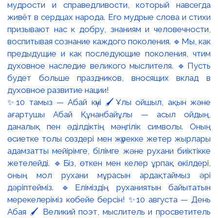
✨10 тамыз — Абай күні 🖌️Ұлы ойшыл, ақын және
ағартушы Абай Құнанбайұлы — асыл ойдың,
даналық пен әділдіктің мәңгілік символы. Оның
өсиетке толы сөздері мен жүрекке жетер жырлары
адамзатты мейірімге, білімге және рухани биіктікке
жетелейді. 🔹Біз, өткен мен келер ұрпақ өкілдері,
оның мол рухани мұрасын ардақтаймыз әрі
дәріптейміз. 🔹Еліміздің руханиятын байытатын
мерекелеріміз көбейе берсін! ✨10 августа — День
Абая 🖌️ Великий поэт, мыслитель и просветитель