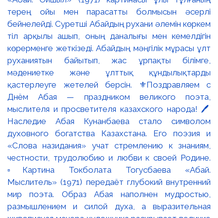
терең ойы мен парасатты болмысын әсерлі
бейнелейді. Суретші Абайдың рухани әлемін көркем
тіл арқылы ашып, оның даналығы мен кемелдігін
көрерменге жеткізеді. Абайдың мәңгілік мұрасы ұлт
руханиятын байытып, жас ұрпақты білімге,
мәдениетке және ұлттық құндылықтарды
қастерлеуге жетелей берсін. ⚜️Поздравляем с
Днём Абая — праздником великого поэта,
мыслителя и просветителя казахского народа! 🖊️
Наследие Абая Кунанбаева стало символом
духовного богатства Казахстана. Его поэзия и
«Слова назидания» учат стремлению к знаниям,
честности, трудолюбию и любви к своей Родине.
▫️Картина Токболата Тогусбаева «Абай.
Мыслитель» (1971) передаёт глубокий внутренний
мир поэта. Образ Абая наполнен мудростью,
размышлением и силой духа, а выразительная