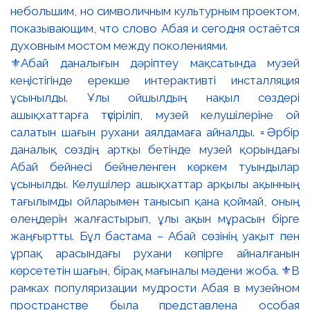
⚜️Абай даналығын дәріптеу мақсатында музей
кеңістігінде ерекше интерактивті инсталляция
ұсынылды. Ұлы ойшылдың нақыл сөздері
ашықхаттарға түсіріліп, музей келушілеріне ой
салатын шағын рухани аялдамаға айналды. ▫️Әрбір
даналық сөздің артқы бетінде музей қорындағы
Абай бейнесі бейнеленген көркем туындылар
ұсынылды. Келушілер ашықхаттар арқылы ақынның
тағылымды ойларымен танысып қана қоймай, оның
өлеңдерін жалғастырып, ұлы ақын мұрасын бірге
жаңғыртты. Бұл бастама – Абай сөзінің уақыт пен
ұрпақ арасындағы рухани көпірге айналғанын
көрсететін шағын, бірақ мағыналы мәдени жоба. ⚜️В
рамках популяризации мудрости Абая в музейном
пространстве была представлена особая