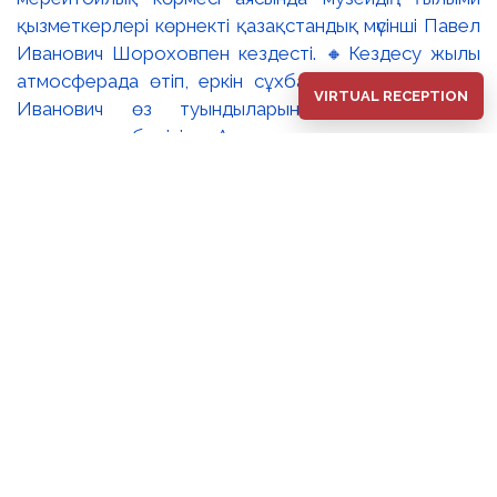
қызметкерлері көрнекті қазақстандық мүсінші Павел
Иванович Шороховпен кездесті. 🔸Кездесу жылы
атмосферада өтіп, еркін сұхбатқа ұласты. Павел
VIRTUAL RECEPTION
Иванович өз туындыларының дүниеге келу
тарихымен бөлісіп, Алматы қаласының көркем
келбетінің ажырамас бөлігіне айналған
монументалды мүсіндерге қатысты шығармашылық
ізденістері туралы баяндады. Сондай-ақ
қатысушылардың сауалдарына жауап берді. 🔹Іс-
шара соңында музей директорының ғылыми жұмыс
жөніндегі орынбасары Кобжанова Светлана
Жумасултановна мүсіншіге оның 80 жас
мерейтойына орай Алматы қаласының әкімі Дархан
Сатыбалдының атынан жолданған құттықтау хатын
табыс етті. ▫️Мұндай кездесулердің тағылымдық
мәні зор. Олар ұлттық бейнелеу өнерінің шежіресін
сақтауға, оны қалыптастырған тұлғаның өз аузынан
тыңдап, кейінгі ұрпаққа аманаттауға мүмкіндік береді.