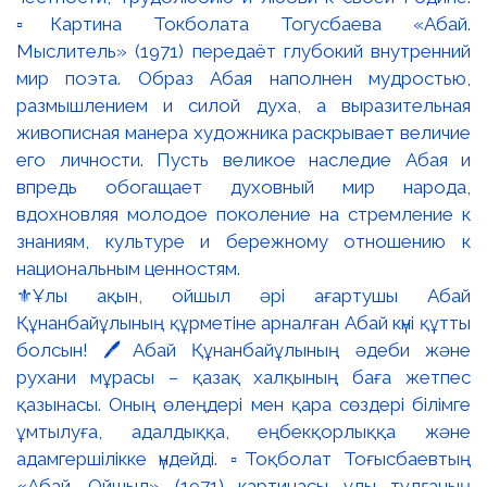
⚜️Ұлы ақын, ойшыл әрі ағартушы Абай
Құнанбайұлының құрметіне арналған Абай күні құтты
болсын! 🖊️Абай Құнанбайұлының әдеби және
рухани мұрасы – қазақ халқының баға жетпес
қазынасы. Оның өлеңдері мен қара сөздері білімге
ұмтылуға, адалдыққа, еңбекқорлыққа және
адамгершілікке үндейді. ▫️Тоқболат Тоғысбаевтың
«Абай. Ойшыл» (1971) картинасы ұлы тұлғаның