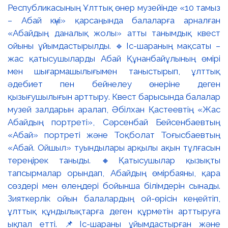
Республикасының Ұлттық өнер музейінде «10 тамыз
– Абай күні» қарсаңында балаларға арналған
«Абайдың даналық жолы» атты танымдық квест
ойыны ұйымдастырылды. 🔹Іс-шараның мақсаты –
жас қатысушыларды Абай Құнанбайұлының өмірі
мен шығармашылығымен таныстырып, ұлттық
әдебиет пен бейнелеу өнеріне деген
қызығушылығын арттыру. Квест барысында балалар
музей залдарын аралап, Әбілхан Қастеевтің «Жас
Абайдың портреті», Сәрсенбай Бейсенбаевтың
«Абай» портреті және Тоқболат Тоғысбаевтың
«Абай. Ойшыл» туындылары арқылы ақын тұлғасын
тереңірек таныды. 🔸Қатысушылар қызықты
тапсырмалар орындап, Абайдың өмірбаяны, қара
сөздері мен өлеңдері бойынша білімдерін сынады.
Зияткерлік ойын балалардың ой-өрісін кеңейтіп,
ұлттық құндылықтарға деген құрметін арттыруға
ықпал етті. 📌Іс-шараны ұйымдастырған және