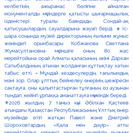
⚜️2026 жылдың 7 тамыз күні Әбілхан Қастеев
атындағы Қазақстан Республикасының Ұлттық өнер
музейінде өтіп жатқан Павел және Дмитрий
Шороховтардың «Қала мен дәуір» атты
мерейтойлық көрмесі аясында музейдің ғылыми