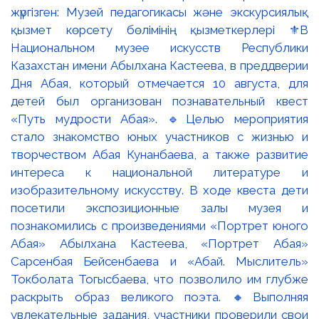
жүргізген: Музей педагогикасы және экскурсиялық
қызмет көрсету бөлімінің қызметкерлері ⚜️В
Национальном музее искусств Республики
Казахстан имени Абылхана Кастеева, в преддверии
Дня Абая, который отмечается 10 августа, для
детей был организован познавательный квест
«Путь мудрости Абая». 🔹Целью мероприятия
стало знакомство юных участников с жизнью и
творчеством Абая Кунанбаева, а также развитие
интереса к национальной литературе и
изобразительному искусству. В ходе квеста дети
посетили экспозиционные залы музея и
познакомились с произведениями «Портрет юного
Абая» Абылхана Кастеева, «Портрет Абая»
Сарсенбая Бейсенбаева и «Абай. Мыслитель»
Токболата Тогысбаева, что позволило им глубже
раскрыть образ великого поэта. 🔸Выполняя
увлекательные задания, участники проверили свои