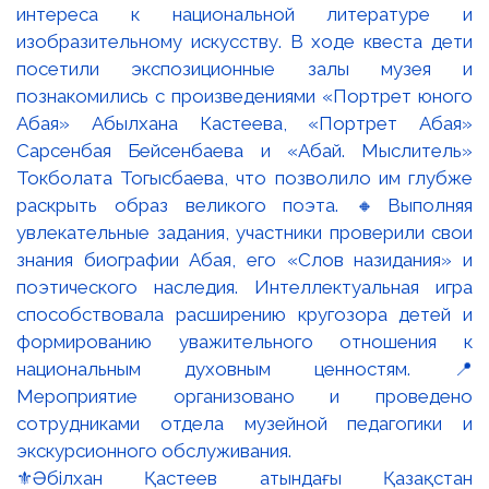
⚜️Әбілхан Қастеев атындағы Қазақстан