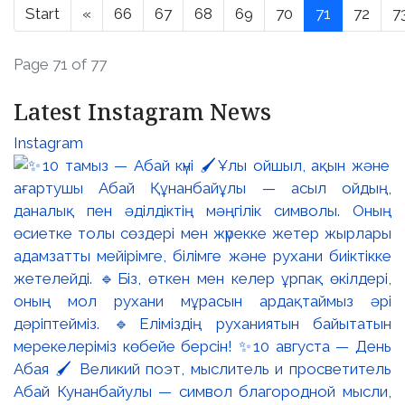
Start
«
66
67
68
69
70
71
72
7
Page 71 of 77
Latest Instagram News
Instagram