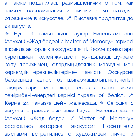
⚜️ Бүгін, 1 тамыз күні Гаухар Бисенғалиеваның
(Арухан) «Жад бедері / Matter of Memory» көрмесі
аясында авторлық экскурсия өтті. Көрме қонақтары
суретшімен тікелей жүздесіп, туындылардың дүниеге
келу тарихымен, олардың идеялық мазмұны мен
көркемдік ерекшеліктерімен танысты. Экскурсия
барысында автор өз шығармашылығының негізгі
тақырыптары мен жад, естелік және жеке
тәжірибенің өнердегі көрінісі туралы ой бөлісті. 📍
Көрме 24 тамызға дейін жалғасады. ⚜️ Сегодня, 1
августа, в рамках выставки Гаухар Бисенгалиевой
(Арухан) «Жад бедері / Matter of Memory»
состоялась авторская экскурсия. Посетители
выставки встретились с художницей лично и