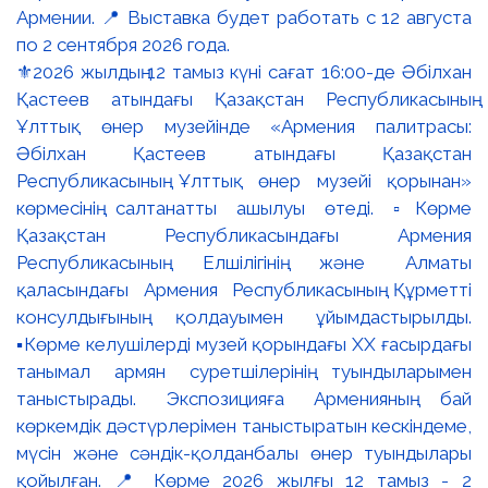
⚜️2026 жылдың 12 тамыз күні сағат 16:00-де Әбілхан
Қастеев атындағы Қазақстан Республикасының
Ұлттық өнер музейінде «Армения палитрасы:
Әбілхан Қастеев атындағы Қазақстан
Республикасының Ұлттық өнер музейі қорынан»
көрмесінің салтанатты ашылуы өтеді. ▫️Көрме
Қазақстан Республикасындағы Армения
Республикасының Елшілігінің және Алматы
қаласындағы Армения Республикасының Құрметті
консулдығының қолдауымен ұйымдастырылды.
▪️Көрме келушілерді музей қорындағы ХХ ғасырдағы
танымал армян суретшілерінің туындыларымен
таныстырады. Экспозицияға Арменияның бай
көркемдік дәстүрлерімен таныстыратын кескіндеме,
мүсін және сәндік-қолданбалы өнер туындылары
қойылған. 📍 Көрме 2026 жылғы 12 тамыз - 2