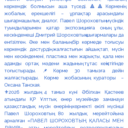
⚜️2026 жылдың 4 тамыз күні Әбілхан Қастеев
атындағы ҚР Ұлттық өнер музейінде заманауи
қазақстандық мүсін өнерінің көрнекті өкілі мүсінші
Павел Шороховтың 80 жылдық мерейтойына
арналған «ПАВЕЛ ШОРОХОВТЫҢ ҚАЛАСЫ МЕН
ДӘУІРІ» атты мерейтойлық ретроспективалық