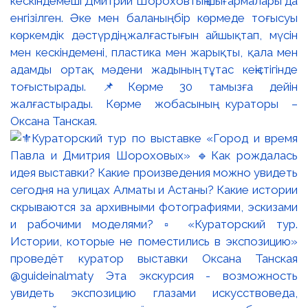
кескіндемеші Дмитрий Шороховтың шығармалары да
енгізілген. Әке мен баланың бір көрмеде тоғысуы
көркемдік дәстүрдің жалғастығын айшықтап, мүсін
мен кескіндемені, пластика мен жарықты, қала мен
адамды ортақ мәдени жадының тұтас кеңістігінде
тоғыстырады. 📌Көрме 30 тамызға дейін
жалғастырады. Көрме жобасының кураторы –
Оксана Танская.