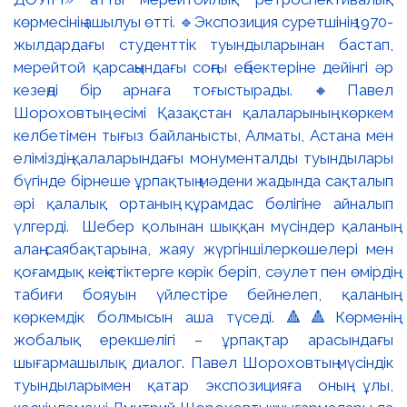
көрмесінің ашылуы өтті. 🔹Экспозиция суретшінің 1970-
жылдардағы студенттік туындыларынан бастап,
мерейтой қарсаңындағы соңғы еңбектеріне дейінгі әр
кезеңді бір арнаға тоғыстырады. 🔸Павел
Шороховтың есімі Қазақстан қалаларының көркем
келбетімен тығыз байланысты, Алматы, Астана мен
еліміздің қалаларындағы монументалды туындылары
бүгінде бірнеше ұрпақтың мәдени жадында сақталып
әрі қалалық ортаның құрамдас бөлігіне айналып
үлгерді. Шебер қолынан шыққан мүсіндер қаланың
алаң-саябақтарына, жаяу жүргіншілеркөшелері мен
қоғамдық кеңістіктерге көрік беріп, сәулет пен өмірдің
табиғи бояуын үйлестіре бейнелеп, қаланың
көркемдік болмысын аша түседі. 🔺🔺Көрменің
жобалық ерекшелігі – ұрпақтар арасындағы
шығармашылық диалог. Павел Шороховтың мүсіндік
туындыларымен қатар экспозицияға оның ұлы,