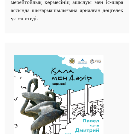
мерейтойлық көрмесінің ашылуы мен іс-шара
аясында шығармашылығына арналған дөңгелек
үстел өтеді.