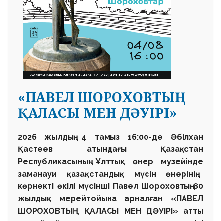
«ПАВЕЛ ШОРОХОВТЫҢ
ҚАЛАСЫ МЕН ДӘУІРІ»
2026 жылдың 4 тамыз 16:00-де
Әбілхан
Қастеев атындағы
Қазақстан
Республикасының
Ұлттық өнер музейінде
заманауи қазақстандық мүсін өнерінің
көрнекті өкілі мүсінші
Павел Шороховтың
80
жылдық мерейтойына арналған
«ПАВЕЛ
ШОРОХОВТЫҢ ҚАЛАСЫ МЕН ДӘУІРІ»
атты