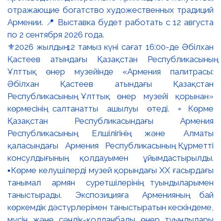
⚜️2026 жылдың 12 тамыз күні сағат 16:00-де Әбілхан
Қастеев атындағы Қазақстан Республикасының
Ұлттық өнер музейінде «Армения палитрасы:
Әбілхан Қастеев атындағы Қазақстан
Республикасының Ұлттық өнер музейі қорынан»
көрмесінің салтанатты ашылуы өтеді. ▫️Көрме
Қазақстан Республикасындағы Армения
Республикасының Елшілігінің және Алматы
қаласындағы Армения Республикасының Құрметті
консулдығының қолдауымен ұйымдастырылды.
▪️Көрме келушілерді музей қорындағы ХХ ғасырдағы
танымал армян суретшілерінің туындыларымен
таныстырады. Экспозицияға Арменияның бай
көркемдік дәстүрлерімен таныстыратын кескіндеме,
мүсін және сәндік-қолданбалы өнер туындылары