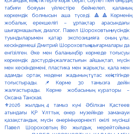
⚜️2026 жылдың 4 тамыз күні Әбілхан Қастеев
атындағы ҚР Ұлттық өнер музейінде заманауи
қазақстандық мүсін өнерінің көрнекті өкілі мүсінші
Павел Шороховтың 80 жылдық мерейтойына