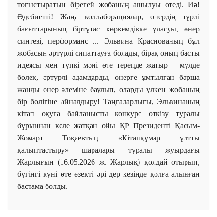
тоғыстыратын бірегей жобаның ашылуы өтеді. Иә!
Әдебиетті! Жаңа коллаборациялар, өнердің түрлі
бағыттарының біртұтас көркемдікке ұласуы, өнер
синтезі, перформанс ... Эльвина Краснованың бұл
жобасын әртүрлі сипаттауға болады, бірақ оның басты
идеясы мен түпкі мәні өте тереңде жатыр – мүлде
бөлек, әртүрлі адамдарды, өнерге ұмтылған барша
жанды өнер әлеміне баулып, оларды үлкен жобаның
бір бөлігіне айналдыру! Таңғаларлығы, Эльвинаның
кітап оқуға байланысты конкурс өткізу туралы
бұрыннан келе жатқан ойы ҚР Президенті Қасым-
Жомарт Тоқаевтың «Кітапқұмар ұлтты
қалыптастыру» шаралары туралы жуырдағы
Жарлығын (16.05.2026 ж. Жарлық) қолдай отырып,
бүгінгі күні өте өзекті әрі дер кезінде қолға алынған
бастама болды.