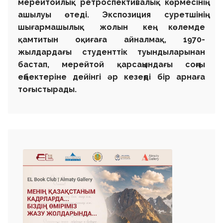
мерейтойлық ретроспективалық көрмесінің
ашылуы өтеді. Экспозиция суретшінің
шығармашылық жолын кең көлемде
қамтитын оқиғаға айналмақ, 1970-
жылдардағы студенттік туындыларынан
бастап, мерейтой қарсаңындағы соңғы
еңбектеріне дейінгі әр кезеңді бір арнаға
тоғыстырады.