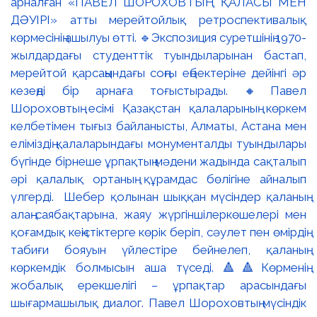
арналған «ПАВЕЛ ШОРОХОВТЫҢ ҚАЛАСЫ МЕН
ДӘУІРІ» атты мерейтойлық ретроспективалық
көрмесінің ашылуы өтті. 🔹Экспозиция суретшінің 1970-
жылдардағы студенттік туындыларынан бастап,
мерейтой қарсаңындағы соңғы еңбектеріне дейінгі әр
кезеңді бір арнаға тоғыстырады. 🔸Павел
Шороховтың есімі Қазақстан қалаларының көркем
келбетімен тығыз байланысты, Алматы, Астана мен
еліміздің қалаларындағы монументалды туындылары
бүгінде бірнеше ұрпақтың мәдени жадында сақталып
әрі қалалық ортаның құрамдас бөлігіне айналып
үлгерді. Шебер қолынан шыққан мүсіндер қаланың
алаң-саябақтарына, жаяу жүргіншілеркөшелері мен
қоғамдық кеңістіктерге көрік беріп, сәулет пен өмірдің
табиғи бояуын үйлестіре бейнелеп, қаланың
көркемдік болмысын аша түседі. 🔺🔺Көрменің
жобалық ерекшелігі – ұрпақтар арасындағы
шығармашылық диалог. Павел Шороховтың мүсіндік