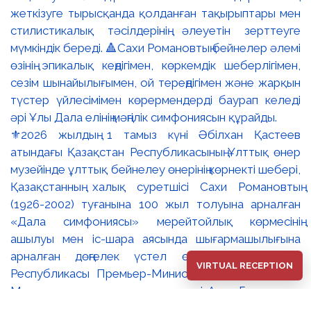
⚜️2026 жылдың 1 тамыз күні Әбілхан Қастеев
атындағы Қазақстан Республикасының Ұлттық өнер
музейінде ұлттық бейнелеу өнерінің көрнекті шебері,
Қазақстанның халық суретшісі Сахи Романовтың
(1926-2002) туғанына 100 жыл толуына арналған
«Дала симфониясы» мерейтойлық көрмесінің
ашылуы мен іс-шара аясында шығармашылығына
арналған дөңгелек үстел өтті. 🔹Қазақстан
VIRTUAL RECEPTION
Республикасы Премьер-Министрінің орынбасары –
Мәдениет және ақпарат министрі Аида Ғалымқызы
Балаева Сахи Романовтың туғанына 100 жыл