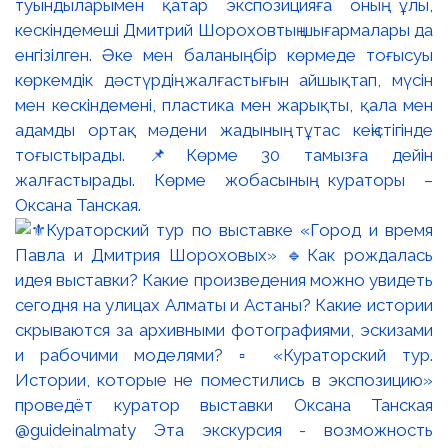
туындыларымен қатар экспозицияға оның ұлы,
кескіндемеші Дмитрий Шороховтың шығармалары да
енгізілген. Әке мен баланың бір көрмеде тоғысуы
көркемдік дәстүрдің жалғастығын айшықтап, мүсін
мен кескіндемені, пластика мен жарықты, қала мен
адамды ортақ мәдени жадының тұтас кеңістігінде
тоғыстырады. 📌Көрме 30 тамызға дейін
жалғастырады. Көрме жобасының кураторы –
Оксана Танская.