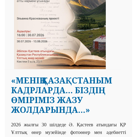
«МЕНІҢ ҚАЗАҚСТАНЫМ
КАДРЛАРДА... БІЗДІҢ
ӨМІРІМІЗ ЖАЗУ
ЖОЛДАРЫНДА...»
2026 жылғы 30 шілдеде Ә. Қастеев атындағы ҚР
Ұлттық
өнер музейінде фотоөнер мен әдебиетті