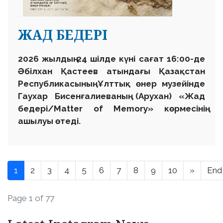
ЖАД БЕДЕРІ
2026 жылдың 24 шілде күні сағат 16:00-де
Әбілхан Қастеев атындағы Қазақстан
Республикасының Ұлттық өнер музейінде
Гаухар Бисенғалиеваның (Арухан) «Жад
бедері/Matter of Memory» көрмесінің
ашылуы өтеді.
1
2
3
4
5
6
7
8
9
10
»
End
Page 1 of 77