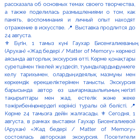
⚜️ Бүгін, 1 тамыз күні Гаухар Бисенғалиеваның
(Арухан) «Жад бедері / Matter of Memory» көрмесі
аясында авторлық экскурсия өтті. Көрме қонақтары
суретшімен тікелей жүздесіп, туындылардың дүниеге
келу тарихымен, олардың идеялық мазмұны мен
көркемдік ерекшеліктерімен танысты. Экскурсия
барысында автор өз шығармашылығының негізгі
тақырыптары мен жад, естелік және жеке
тәжірибенің өнердегі көрінісі туралы ой бөлісті. 📍
Көрме 24 тамызға дейін жалғасады. ⚜️ Сегодня, 1
августа, в рамках выставки Гаухар Бисенгалиевой
(Арухан) «Жад бедері / Matter of Memory»
состоялась авторская экскурсия. Посетители