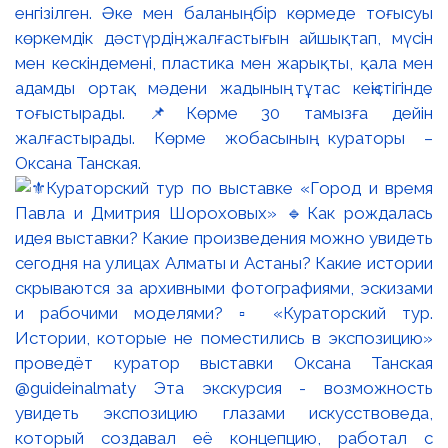
енгізілген. Әке мен баланың бір көрмеде тоғысуы
көркемдік дәстүрдің жалғастығын айшықтап, мүсін
мен кескіндемені, пластика мен жарықты, қала мен
адамды ортақ мәдени жадының тұтас кеңістігінде
тоғыстырады. 📌Көрме 30 тамызға дейін
жалғастырады. Көрме жобасының кураторы –
Оксана Танская.