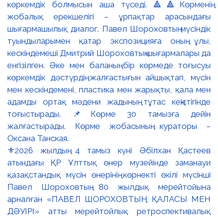
⚜️2026 жылдың 4 тамыз күні Әбілхан Қастеев
атындағы ҚР Ұлттық өнер музейінде заманауи
қазақстандық мүсін өнерінің көрнекті өкілі мүсінші
Павел Шороховтың 80 жылдық мерейтойына
арналған «ПАВЕЛ ШОРОХОВТЫҢ ҚАЛАСЫ МЕН
ДӘУІРІ» атты мерейтойлық ретроспективалық