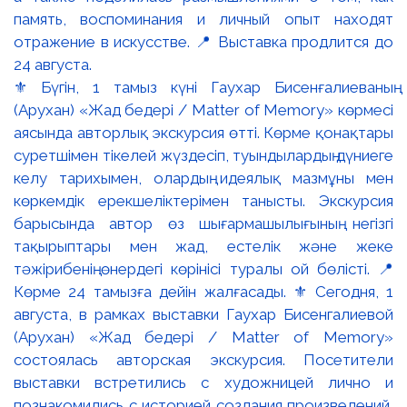
⚜️ Бүгін, 1 тамыз күні Гаухар Бисенғалиеваның
(Арухан) «Жад бедері / Matter of Memory» көрмесі
аясында авторлық экскурсия өтті. Көрме қонақтары
суретшімен тікелей жүздесіп, туындылардың дүниеге
келу тарихымен, олардың идеялық мазмұны мен
көркемдік ерекшеліктерімен танысты. Экскурсия
барысында автор өз шығармашылығының негізгі
тақырыптары мен жад, естелік және жеке
тәжірибенің өнердегі көрінісі туралы ой бөлісті. 📍
Көрме 24 тамызға дейін жалғасады. ⚜️ Сегодня, 1
августа, в рамках выставки Гаухар Бисенгалиевой
(Арухан) «Жад бедері / Matter of Memory»
состоялась авторская экскурсия. Посетители
выставки встретились с художницей лично и
познакомились с историей создания произведений,