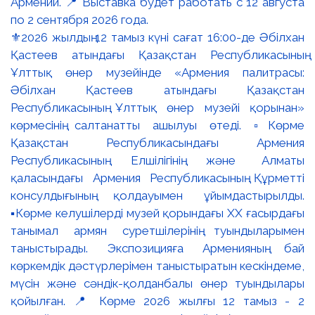
⚜️2026 жылдың 12 тамыз күні сағат 16:00-де Әбілхан
Қастеев атындағы Қазақстан Республикасының
Ұлттық өнер музейінде «Армения палитрасы:
Әбілхан Қастеев атындағы Қазақстан
Республикасының Ұлттық өнер музейі қорынан»
көрмесінің салтанатты ашылуы өтеді. ▫️Көрме
Қазақстан Республикасындағы Армения
Республикасының Елшілігінің және Алматы
қаласындағы Армения Республикасының Құрметті
консулдығының қолдауымен ұйымдастырылды.
▪️Көрме келушілерді музей қорындағы ХХ ғасырдағы
танымал армян суретшілерінің туындыларымен
таныстырады. Экспозицияға Арменияның бай
көркемдік дәстүрлерімен таныстыратын кескіндеме,
мүсін және сәндік-қолданбалы өнер туындылары
қойылған. 📍 Көрме 2026 жылғы 12 тамыз - 2