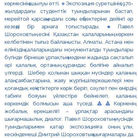
көрмесінің ашылуы өтті. 🔹Экспозиция суретшінің 1970-
жылдардағы студенттік туындыларынан бастап,
мерейтой қарсаңындағы соңғы еңбектеріне дейінгі әр
кезеңді бір арнаға тоғыстырады. 🔸Павел
Шороховтың есімі Қазақстан қалаларының көркем
келбетімен тығыз байланысты, Алматы, Астана мен
еліміздің қалаларындағы монументалды туындылары
бүгінде бірнеше ұрпақтың мәдени жадында сақталып
әрі қалалық ортаның құрамдас бөлігіне айналып
үлгерді. Шебер қолынан шыққан мүсіндер қаланың
алаң-саябақтарына, жаяу жүргіншілеркөшелері мен
қоғамдық кеңістіктерге көрік беріп, сәулет пен өмірдің
табиғи бояуын үйлестіре бейнелеп, қаланың
көркемдік болмысын аша түседі. 🔺🔺Көрменің
жобалық ерекшелігі – ұрпақтар арасындағы
шығармашылық диалог. Павел Шороховтың мүсіндік
туындыларымен қатар экспозицияға оның ұлы,
кескіндемеші Дмитрий Шороховтың шығармалары да