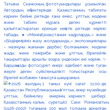
Татьяна Скачконың фототуындылары ұсынылған.
Автордың еңбектерінде Қазақстанның табиғаты
көркем бейне ретінде ғана емес, ұлттық мәдени
және табиғи мұраға деген құрметті
қалыптастыратын ерекше кеңістік ретінде көрініс
табады. 🔸«Менің Қазақстаным кадрларда…» және
«Біздің өміріміз жазу жолдарында…» экспозициялары
– мазмұны жағынан дербес болғанымен, мәдени
жады, жеке тәжірибе және ұлттық бірегейлік
тақырыптары арқылы өзара үндескен екі көрме. ✨
Баршаңызды фотосурет өнері, әдебиет және туған
жерге деген сүйіспеншілікті тоғыстырған осы
бірегей жобамен танысуға шақырамыз.