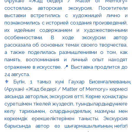
⚜️ Бүгін, 1 тамыз күні Гаухар Бисенғалиеваның
(Арухан) «Жад бедері / Matter of Memory» көрмесі
аясында авторлық экскурсия өтті. Көрме қонақтары
суретшімен тікелей жүздесіп, туындылардың дүниеге
келу тарихымен, олардың идеялық мазмұны мен
көркемдік ерекшеліктерімен танысты. Экскурсия
барысында автор өз шығармашылығының негізгі