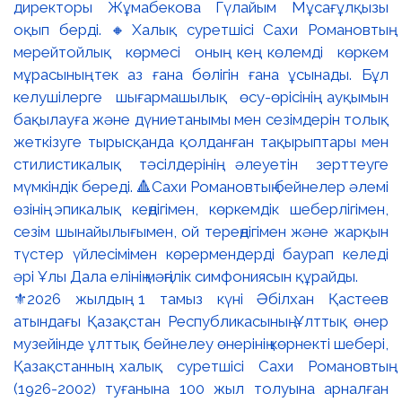
⚜️2026 жылдың 1 тамыз күні Әбілхан Қастеев
атындағы Қазақстан Республикасының Ұлттық өнер
музейінде ұлттық бейнелеу өнерінің көрнекті шебері,
Қазақстанның халық суретшісі Сахи Романовтың
(1926-2002) туғанына 100 жыл толуына арналған