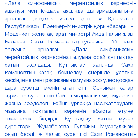
«Дала симфониясы» мерейтойлық көрмесінің
ашылуы мен іс-шара аясында шығармашылығына
арналған дөңгелек үстел өтті. 🔹Қазақстан
Республикасы Премьер-Министрінің орынбасары –
Мәдениет және ақпарат министрі Аида Ғалымқызы
Балаева Сахи Романовтың туғанына 100 жыл
толуына арналған «Дала симфониясы»
мерейтойлық көрмесінің ашылуына орай құттықтау
хатын жолдады. Құттықтау хатында Сахи
Романовтың қазақ бейнелеу өнерінде ұлттық
кескіндеме мен графиканың дамуына зор үлес қосқан
дара суретші екенін атап өтті. Сонымен қатар
көрменің суретшінің бай шығармашылық мұрасын
жаңаша зерделеп, кейінгі ұрпаққа насихаттаудағы
маңызына тоқталып, көрменің табысты өтуіне
тілектестік білдірді. Құттықтау хатын музей
директоры Жұмабекова Гүлайым Мұсағұлқызы
оқып берді. 🔸Халық суретшісі Сахи Романовтың