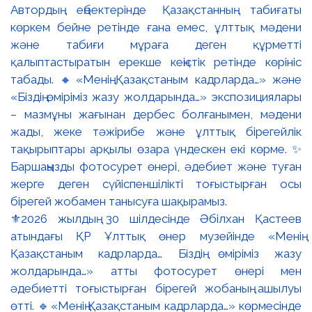
⚜️2026 жылдың 30 шілдесінде Әбілхан Қастеев
атындағы ҚР Ұлттық өнер музейінде «Менің
Қазақстаным кадрларда… Біздің өміріміз жазу
жолдарында…» атты фотосурет өнері мен
әдебиетті тоғыстырған бірегей жобаның ашылуы
өтті. 🔹«Менің Қазақстаным кадрларда…» көрмесінде