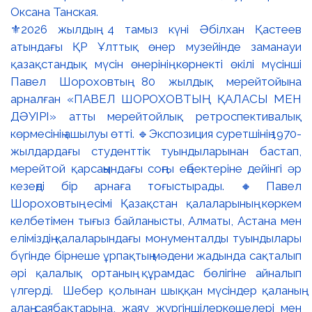
⚜️2026 жылдың 4 тамыз күні Әбілхан Қастеев
атындағы ҚР Ұлттық өнер музейінде заманауи
қазақстандық мүсін өнерінің көрнекті өкілі мүсінші
Павел Шороховтың 80 жылдық мерейтойына
арналған «ПАВЕЛ ШОРОХОВТЫҢ ҚАЛАСЫ МЕН
ДӘУІРІ» атты мерейтойлық ретроспективалық
көрмесінің ашылуы өтті. 🔹Экспозиция суретшінің 1970-
жылдардағы студенттік туындыларынан бастап,
мерейтой қарсаңындағы соңғы еңбектеріне дейінгі әр
кезеңді бір арнаға тоғыстырады. 🔸Павел
Шороховтың есімі Қазақстан қалаларының көркем
келбетімен тығыз байланысты, Алматы, Астана мен
еліміздің қалаларындағы монументалды туындылары
бүгінде бірнеше ұрпақтың мәдени жадында сақталып
әрі қалалық ортаның құрамдас бөлігіне айналып
үлгерді. Шебер қолынан шыққан мүсіндер қаланың
алаң-саябақтарына, жаяу жүргіншілеркөшелері мен