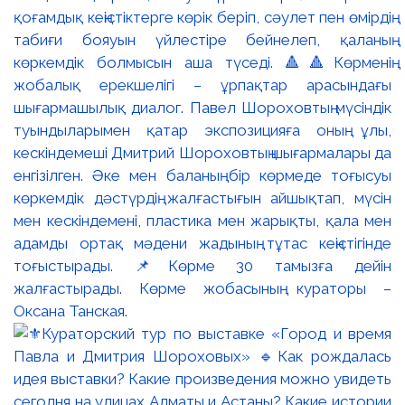
қоғамдық кеңістіктерге көрік беріп, сәулет пен өмірдің
табиғи бояуын үйлестіре бейнелеп, қаланың
көркемдік болмысын аша түседі. 🔺🔺Көрменің
жобалық ерекшелігі – ұрпақтар арасындағы
шығармашылық диалог. Павел Шороховтың мүсіндік
туындыларымен қатар экспозицияға оның ұлы,
кескіндемеші Дмитрий Шороховтың шығармалары да
енгізілген. Әке мен баланың бір көрмеде тоғысуы
көркемдік дәстүрдің жалғастығын айшықтап, мүсін
мен кескіндемені, пластика мен жарықты, қала мен
адамды ортақ мәдени жадының тұтас кеңістігінде
тоғыстырады. 📌Көрме 30 тамызға дейін
жалғастырады. Көрме жобасының кураторы –
Оксана Танская.