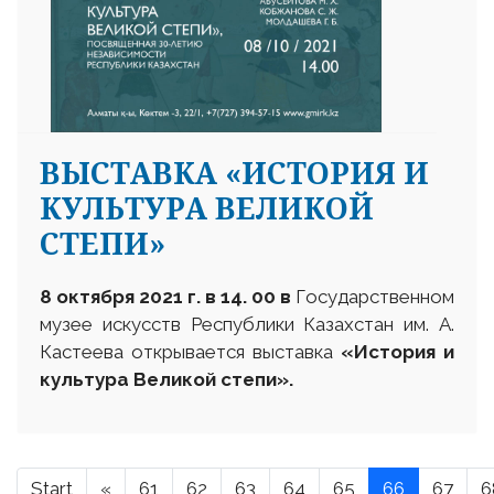
ВЫСТАВКА «ИСТОРИЯ И
КУЛЬТУРА ВЕЛИКОЙ
СТЕПИ»
8 октября 2021 г. в 14. 00
в
Государственном
музее искусств Республики Казахстан им. А.
Кастеева открывается выставка
«История и
культура Великой степи»
.
Start
«
61
62
63
64
65
66
67
6