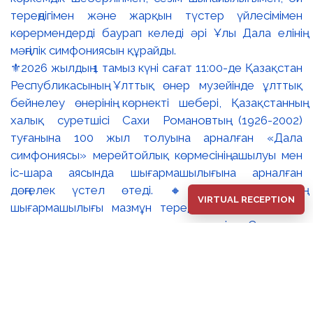
⚜️2026 жылдың 1 тамыз күні сағат 11:00-де Қазақстан
Республикасының Ұлттық өнер музейінде ұлттық
бейнелеу өнерінің көрнекті шебері, Қазақстанның
халық суретшісі Сахи Романовтың (1926-2002)
туғанына 100 жыл толуына арналған «Дала
симфониясы» мерейтойлық көрмесінің ашылуы мен
іс-шара аясында шығармашылығына арналған
дөңгелек үстел өтеді. 🔸Сахи Романовтың
VIRTUAL RECEPTION
шығармашылығы мазмұн тереңдігімен және айқын
ұлттық сипатымен ерекшеленеді. Суреткер
туындыларына бейнелі ойдың эпикалық кең тынысы,
жоғары кескіндемелік шеберлік пен адам болмысын
терең танып-білуге негізделген айрықша тереңдік тән.
Ол 1949 жылдан бастап көрмелерге қатыса
бастаған. 1955 жылы Бүкілодақтық мемлекеттік