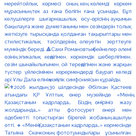
мерейтойлық көрмесі оның кең көлемді көркем
мұрасының тек аз ғана бөлігін ғана ұсынады. Бұл
келушілерге шығармашылық өсу-өрісінің ауқымын
бақылауға және дүниетанымы мен сезімдерін толық
жеткізуге тырысқанда қолданған тақырыптары мен
стилистикалық тәсілдерінің әлеуетін зерттеуге
мүмкіндік береді. 🔺Сахи Романовтың бейнелер әлемі
өзінің эпикалық кеңдігімен, көркемдік шеберлігімен,
сезім шынайылығымен, ой тереңдігімен және жарқын
түстер үйлесімімен көрермендерді баурап келеді
әрі Ұлы Дала елінің мәңгілік симфониясын құрайды.