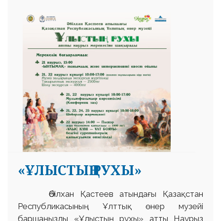
«ҰЛЫСТЫҢ РУХЫ»
Әбілхан Қастеев атындағы Қазақстан
Республикасының Ұлттық өнер музейі
баршаңызды «Ұлыстың рухы» атты Наурыз