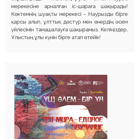
мерекесіне арналған іс-шараға шақырады!
Көктемнің шуақты мерекесі – Наурызды бірге
қарсы алып, ұлттық дәстүр мен өнердің әсем
үйлесімін тамашалауға шақырамыз. Келіңіздер,
Ұлыстың ұлы күнін бірге атап өтейік!