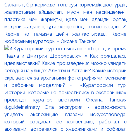
баланың бір көрмеде тоғысуы көркемдік дәстүрдің
жалғастығын айшықтап, мүсін мен кескіндемені,
пластика мен жарықты, қала мен адамды ортақ
мәдени жадының тұтас кеңістігінде тоғыстырады. 📌
Көрме 30 тамызға дейін жалғастырады. Көрме
жобасының кураторы – Оксана Танская.