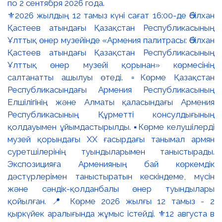
⚜️2026 жылдың 12 тамыз күні сағат 16:00-де Әбілхан
Қастеев атындағы Қазақстан Республикасының
Ұлттық өнер музейінде «Армения палитрасы: Әбілхан
Қастеев атындағы Қазақстан Республикасының
Ұлттық өнер музейі қорынан» көрмесінің
салтанатты ашылуы өтеді. ▫️Көрме Қазақстан
Республикасындағы Армения Республикасының
Елшілігінің және Алматы қаласындағы Армения
Республикасының Құрметті консулдығының
қолдауымен ұйымдастырылды. ▪️Көрме келушілерді
музей қорындағы ХХ ғасырдағы танымал армян
суретшілерінің туындыларымен таныстырады.
Экспозицияға Арменияның бай көркемдік
дәстүрлерімен таныстыратын кескіндеме, мүсін
және сәндік-қолданбалы өнер туындылары
қойылған. 📍 Көрме 2026 жылғы 12 тамыз - 2
қыркүйек аралығында жұмыс істейді. ⚜️12 августа в