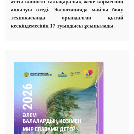
атты көшпелі халықаралық жеке көрмесінің
ашылуы өтеді. Экспозицияда майлы бояу
техникасында орындалған қытай
кескіндемесінің
17
туындысы ұсынылады.