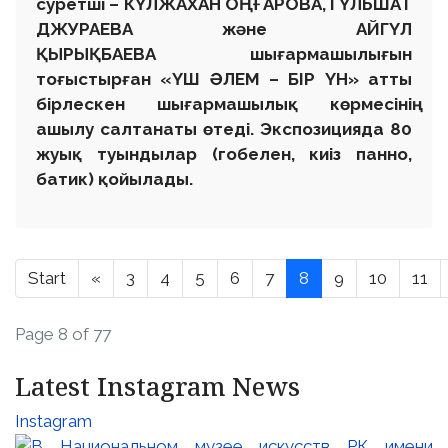
суретші – КҮЛЖАХАН ОҢҒАРОВА, ГҮЛЬШАТ
ДЖУРАЕВА және АЙГҮЛ
ҚЫРЫҚБАЕВА шығармашылығын
тоғыстырған «ҮШ ӘЛЕМ – БІР ҮН» атты
бірлескен шығармашылық көрмесінің
ашылу салтанаты өтеді. Экспозицияда 80
жуық туындылар (гобелен, киіз панно,
батик) қойылады.
Start
«
3
4
5
6
7
8
9
10
11
Page 8 of 77
Latest Instagram News
Instagram