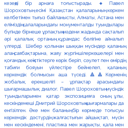
кезеңді бір арнаға тоғыстырады. 🔸Павел
Шороховтың есімі Қазақстан қалаларының көркем
келбетімен тығыз байланысты, Алматы, Астана мен
еліміздің қалаларындағы монументалды туындылары
бүгінде бірнеше ұрпақтың мәдени жадында сақталып
әрі қалалық ортаның құрамдас бөлігіне айналып
үлгерді. Шебер қолынан шыққан мүсіндер қаланың
алаң-саябақтарына, жаяу жүргіншілеркөшелері мен
қоғамдық кеңістіктерге көрік беріп, сәулет пен өмірдің
табиғи бояуын үйлестіре бейнелеп, қаланың
көркемдік болмысын аша түседі. 🔺🔺Көрменің
жобалық ерекшелігі – ұрпақтар арасындағы
шығармашылық диалог. Павел Шороховтың мүсіндік
туындыларымен қатар экспозицияға оның ұлы,
кескіндемеші Дмитрий Шороховтың шығармалары да
енгізілген. Әке мен баланың бір көрмеде тоғысуы
көркемдік дәстүрдің жалғастығын айшықтап, мүсін
мен кескіндемені, пластика мен жарықты, қала мен