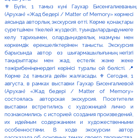
⚜️ Бүгін, 1 тамыз күні Гаухар Бисенғалиеваның
(Арухан) «Жад бедері / Matter of Memory» көрмесі
аясында авторлық экскурсия өтті. Көрме қонақтары
суретшімен тікелей жүздесіп, туындылардың дүниеге
келу тарихымен, олардың идеялық мазмұны мен
көркемдік ерекшеліктерімен танысты. Экскурсия
барысында автор өз шығармашылығының негізгі
тақырыптары мен жад, естелік және жеке
тәжірибенің өнердегі көрінісі туралы ой бөлісті. 📍
Көрме 24 тамызға дейін жалғасады. ⚜️ Сегодня, 1
августа, в рамках выставки Гаухар Бисенгалиевой
(Арухан) «Жад бедері / Matter of Memory»
состоялась авторская экскурсия. Посетители
выставки встретились с художницей лично и
познакомились с историей создания произведений,
их идейным содержанием и художественными
особенностями. В ходе экскурсии автор
рассказала об основных темах своего творчества,