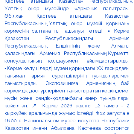
Қастеев атындағы Қазақстан Республикасының
Ұлттық өнер музейінде «Армения палитрасы:
Әбілхан Қастеев атындағы Қазақстан
Республикасының Ұлттық өнер музейі қорынан»
көрмесінің салтанатты ашылуы өтеді. ▫️Көрме
Қазақстан Республикасындағы Армения
Республикасының Елшілігінің және Алматы
қаласындағы Армения Республикасының Құрметті
консулдығының қолдауымен ұйымдастырылды.
▪️Көрме келушілерді музей қорындағы ХХ ғасырдағы
танымал армян суретшілерінің туындыларымен
таныстырады. Экспозицияға Арменияның бай
көркемдік дәстүрлерімен таныстыратын кескіндеме,
мүсін және сәндік-қолданбалы өнер туындылары
қойылған. 📍 Көрме 2026 жылғы 12 тамыз - 2
қыркүйек аралығында жұмыс істейді. ⚜️12 августа в
16:00 в Национальном музее искусств Республики
Казахстан имени Абылхана Кастеева состоится