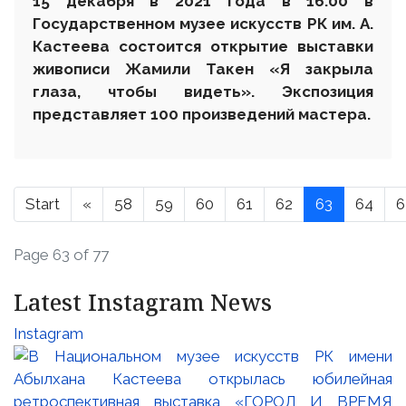
15 декабря в 2021 года в 16.00 в
Государственном музее искусств РК им. А.
Кастеева состоится открытие выставки
живописи Жамили Такен «Я закрыла
глаза, чтобы видеть». Экспозиция
представляет 100 произведений мастера.
Start
«
58
59
60
61
62
63
64
6
Page 63 of 77
Latest Instagram News
Instagram