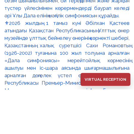
⚜️2026 жылдың 1 тамыз күні Әбілхан Қастеев
атындағы Қазақстан Республикасының Ұлттық өнер
музейінде ұлттық бейнелеу өнерінің көрнекті шебері,
Қазақстанның халық суретшісі Сахи Романовтың
(1926-2002) туғанына 100 жыл толуына арналған
«Дала симфониясы» мерейтойлық көрмесінің
ашылуы мен іс-шара аясында шығармашылығына
арналған дөңгелек үстел өтті. 🔹Қазақстан
VIRTUAL RECEPTION
Республикасы Премьер-Министрінің орынбасары –
Мәдениет және ақпарат министрі Аида Ғалымқызы
Балаева Сахи Романовтың туғанына 100 жыл
толуына арналған «Дала симфониясы»
мерейтойлық көрмесінің ашылуына орай құттықтау
хатын жолдады. Құттықтау хатында Сахи
Романовтың қазақ бейнелеу өнерінде ұлттық