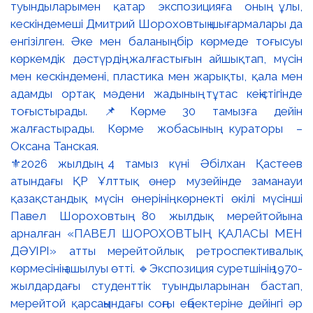
⚜️2026 жылдың 4 тамыз күні Әбілхан Қастеев
атындағы ҚР Ұлттық өнер музейінде заманауи
қазақстандық мүсін өнерінің көрнекті өкілі мүсінші
Павел Шороховтың 80 жылдық мерейтойына
арналған «ПАВЕЛ ШОРОХОВТЫҢ ҚАЛАСЫ МЕН
ДӘУІРІ» атты мерейтойлық ретроспективалық
көрмесінің ашылуы өтті. 🔹Экспозиция суретшінің 1970-
жылдардағы студенттік туындыларынан бастап,
мерейтой қарсаңындағы соңғы еңбектеріне дейінгі әр