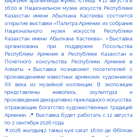
⚜️2026 жылдың 12 тамыз күні сағат 16:00-де Әбілхан