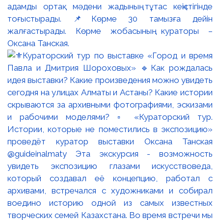
адамды ортақ мәдени жадының тұтас кеңістігінде
тоғыстырады. 📌Көрме 30 тамызға дейін
жалғастырады. Көрме жобасының кураторы –
Оксана Танская.