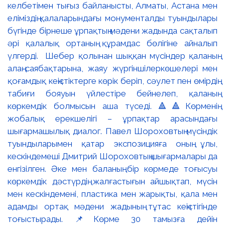
келбетімен тығыз байланысты, Алматы, Астана мен
еліміздің қалаларындағы монументалды туындылары
бүгінде бірнеше ұрпақтың мәдени жадында сақталып
әрі қалалық ортаның құрамдас бөлігіне айналып
үлгерді. Шебер қолынан шыққан мүсіндер қаланың
алаң-саябақтарына, жаяу жүргіншілеркөшелері мен
қоғамдық кеңістіктерге көрік беріп, сәулет пен өмірдің
табиғи бояуын үйлестіре бейнелеп, қаланың
көркемдік болмысын аша түседі. 🔺🔺Көрменің
жобалық ерекшелігі – ұрпақтар арасындағы
шығармашылық диалог. Павел Шороховтың мүсіндік
туындыларымен қатар экспозицияға оның ұлы,
кескіндемеші Дмитрий Шороховтың шығармалары да
енгізілген. Әке мен баланың бір көрмеде тоғысуы
көркемдік дәстүрдің жалғастығын айшықтап, мүсін
мен кескіндемені, пластика мен жарықты, қала мен
адамды ортақ мәдени жадының тұтас кеңістігінде
тоғыстырады. 📌Көрме 30 тамызға дейін