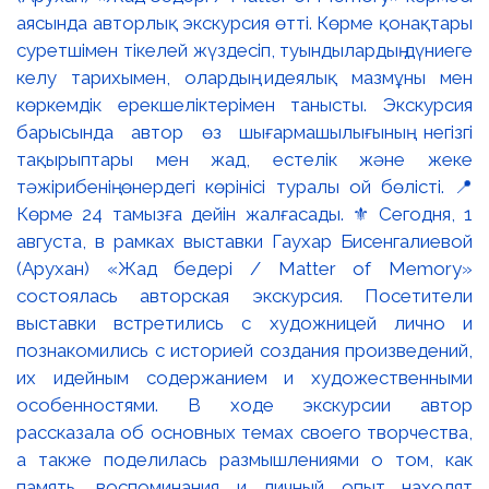
аясында авторлық экскурсия өтті. Көрме қонақтары
суретшімен тікелей жүздесіп, туындылардың дүниеге
келу тарихымен, олардың идеялық мазмұны мен
көркемдік ерекшеліктерімен танысты. Экскурсия
барысында автор өз шығармашылығының негізгі
тақырыптары мен жад, естелік және жеке
тәжірибенің өнердегі көрінісі туралы ой бөлісті. 📍
Көрме 24 тамызға дейін жалғасады. ⚜️ Сегодня, 1
августа, в рамках выставки Гаухар Бисенгалиевой
(Арухан) «Жад бедері / Matter of Memory»
состоялась авторская экскурсия. Посетители
выставки встретились с художницей лично и
познакомились с историей создания произведений,
их идейным содержанием и художественными
особенностями. В ходе экскурсии автор
рассказала об основных темах своего творчества,
а также поделилась размышлениями о том, как
память, воспоминания и личный опыт находят