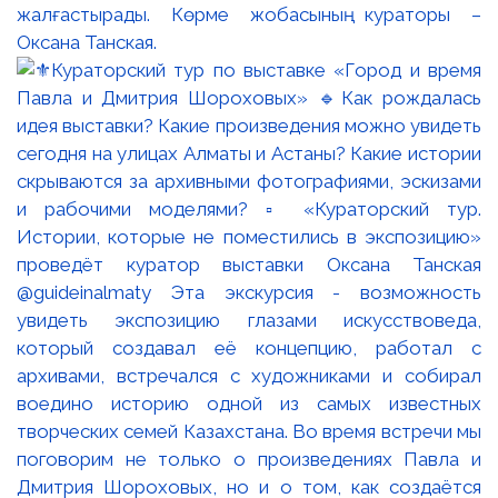
жалғастырады. Көрме жобасының кураторы –
Оксана Танская.