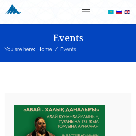
Events
You are here:
Home
Events