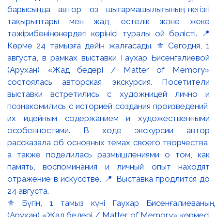
⚜️ Бүгін, 1 тамыз күні Гаухар Бисенғалиеваның
(Арухан) «Жад бедері / Matter of Memory» көрмесі