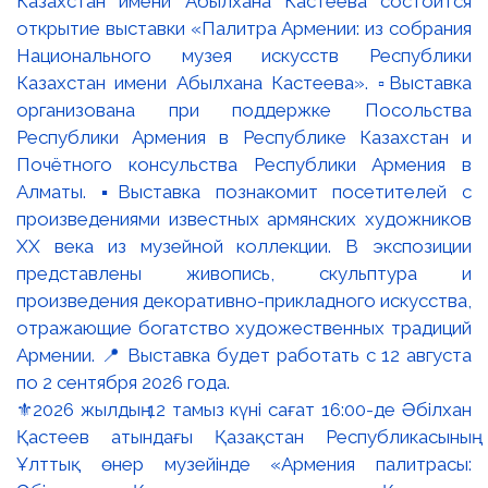
⚜️2026 жылдың 12 тамыз күні сағат 16:00-де Әбілхан
Қастеев атындағы Қазақстан Республикасының
Ұлттық өнер музейінде «Армения палитрасы: