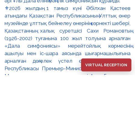
⚜️2026 жылдың 1 тамыз күні Әбілхан Қастеев
атындағы Қазақстан Республикасының Ұлттық өнер
музейінде ұлттық бейнелеу өнерінің көрнекті шебері,
Қазақстанның халық суретшісі Сахи Романовтың
(1926-2002) туғанына 100 жыл толуына арналған
«Дала симфониясы» мерейтойлық көрмесінің
ашылуы мен іс-шара аясында шығармашылығына
арналған дөңгелек үстел өтті. 🔹Қазақстан
VIRTUAL RECEPTION
Республикасы Премьер-Министрінің орынбасары –
Мәдениет және ақпарат министрі Аида Ғалымқызы
Балаева Сахи Романовтың туғанына 100 жыл
толуына арналған «Дала симфониясы»
мерейтойлық көрмесінің ашылуына орай құттықтау
хатын жолдады. Құттықтау хатында Сахи
Романовтың қазақ бейнелеу өнерінде ұлттық
кескіндеме мен графиканың дамуына зор үлес қосқан
дара суретші екенін атап өтті. Сонымен қатар