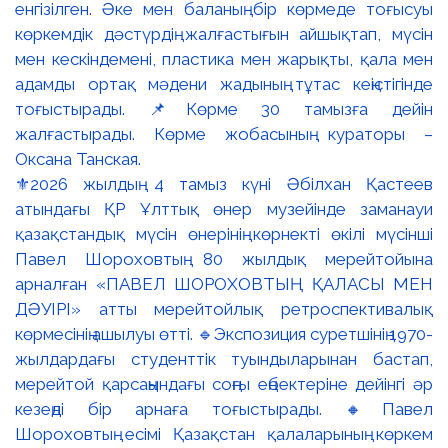
⚜️2026 жылдың 4 тамыз күні Әбілхан Қастеев
атындағы ҚР Ұлттық өнер музейінде заманауи
қазақстандық мүсін өнерінің көрнекті өкілі мүсінші
Павел Шороховтың 80 жылдық мерейтойына
арналған «ПАВЕЛ ШОРОХОВТЫҢ ҚАЛАСЫ МЕН
ДӘУІРІ» атты мерейтойлық ретроспективалық
көрмесінің ашылуы өтті. 🔹Экспозиция суретшінің 1970-
жылдардағы студенттік туындыларынан бастап,
мерейтой қарсаңындағы соңғы еңбектеріне дейінгі әр
кезеңді бір арнаға тоғыстырады. 🔸Павел
Шороховтың есімі Қазақстан қалаларының көркем