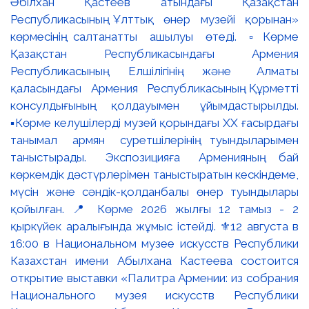
Әбілхан Қастеев атындағы Қазақстан
Республикасының Ұлттық өнер музейі қорынан»
көрмесінің салтанатты ашылуы өтеді. ▫️Көрме
Қазақстан Республикасындағы Армения
Республикасының Елшілігінің және Алматы
қаласындағы Армения Республикасының Құрметті
консулдығының қолдауымен ұйымдастырылды.
▪️Көрме келушілерді музей қорындағы ХХ ғасырдағы
танымал армян суретшілерінің туындыларымен
таныстырады. Экспозицияға Арменияның бай
көркемдік дәстүрлерімен таныстыратын кескіндеме,
мүсін және сәндік-қолданбалы өнер туындылары
қойылған. 📍 Көрме 2026 жылғы 12 тамыз - 2
қыркүйек аралығында жұмыс істейді. ⚜️12 августа в
16:00 в Национальном музее искусств Республики
Казахстан имени Абылхана Кастеева состоится
открытие выставки «Палитра Армении: из собрания
Национального музея искусств Республики