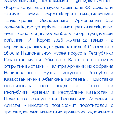
консулдығының қолдауымен ұйымдастырылды.
▪️Көрме келушілерді музей қорындағы ХХ ғасырдағы
танымал армян суретшілерінің туындыларымен
таныстырады. Экспозицияға Арменияның бай
көркемдік дәстүрлерімен таныстыратын кескіндеме,
мүсін және сәндік-қолданбалы өнер туындылары
қойылған. 📍 Көрме 2026 жылғы 12 тамыз - 2
қыркүйек аралығында жұмыс істейді. ⚜️12 августа в
16:00 в Национальном музее искусств Республики
Казахстан имени Абылхана Кастеева состоится
открытие выставки «Палитра Армении: из собрания
Национального музея искусств Республики
Казахстан имени Абылхана Кастеева». ▫️Выставка
организована при поддержке Посольства
Республики Армения в Республике Казахстан и
Почётного консульства Республики Армения в
Алматы. ▪️Выставка познакомит посетителей с
произведениями известных армянских художников