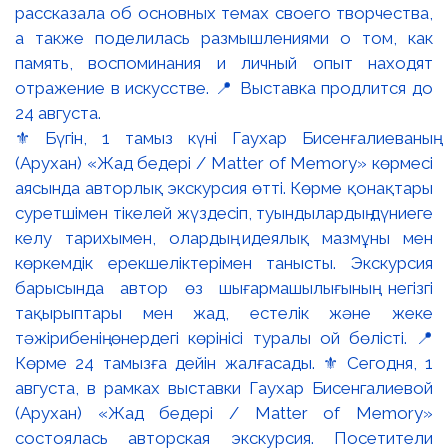
⚜️ Бүгін, 1 тамыз күні Гаухар Бисенғалиеваның
(Арухан) «Жад бедері / Matter of Memory» көрмесі
аясында авторлық экскурсия өтті. Көрме қонақтары
суретшімен тікелей жүздесіп, туындылардың дүниеге
келу тарихымен, олардың идеялық мазмұны мен
көркемдік ерекшеліктерімен танысты. Экскурсия
барысында автор өз шығармашылығының негізгі
тақырыптары мен жад, естелік және жеке
тәжірибенің өнердегі көрінісі туралы ой бөлісті. 📍
Көрме 24 тамызға дейін жалғасады. ⚜️ Сегодня, 1
августа, в рамках выставки Гаухар Бисенгалиевой
(Арухан) «Жад бедері / Matter of Memory»
состоялась авторская экскурсия. Посетители