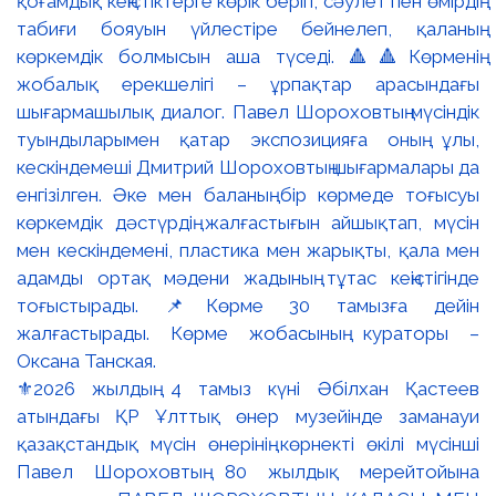
⚜️2026 жылдың 4 тамыз күні Әбілхан Қастеев
атындағы ҚР Ұлттық өнер музейінде заманауи
қазақстандық мүсін өнерінің көрнекті өкілі мүсінші
Павел Шороховтың 80 жылдық мерейтойына