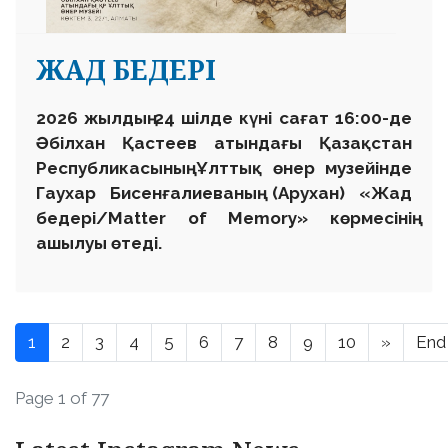
ЖАД БЕДЕРІ
2026 жылдың 24 шілде күні сағат 16:00-де
Әбілхан Қастеев атындағы Қазақстан
Республикасының Ұлттық өнер музейінде
Гаухар Бисенғалиеваның (Арухан) «Жад
бедері/Matter of Memory» көрмесінің
ашылуы өтеді.
1
2
3
4
5
6
7
8
9
10
»
End
Page 1 of 77