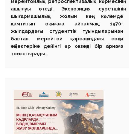
мерейтойлық ретроспективалық көрмесінің
ашылуы өтеді. Экспозиция суретшінің
шығармашылық жолын кең көлемде
қамтитын оқиғаға айналмақ, 1970-
жылдардағы студенттік туындыларынан
бастап, мерейтой қарсаңындағы соңғы
еңбектеріне дейінгі әр кезеңді бір арнаға
тоғыстырады.