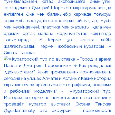
туындыларымен қатар экспозицияға оның ұлы,
кескіндемеші Дмитрий Шороховтың шығармалары да
енгізілген. Әке мен баланың бір көрмеде тоғысуы
көркемдік дәстүрдің жалғастығын айшықтап, мүсін
мен кескіндемені, пластика мен жарықты, қала мен
адамды ортақ мәдени жадының тұтас кеңістігінде
тоғыстырады. 📌Көрме 30 тамызға дейін
жалғастырады. Көрме жобасының кураторы –
Оксана Танская.