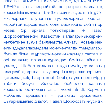
арналған «ПАВЕЛ ШОРОХОВТЫҢ ҚАЛАСЫ МЕН
ДӘУІРІ» атты мерейтойлық ретроспективалық
көрмесінің ашылуы өтті. 🔹Экспозиция суретшінің 1970-
жылдардағы студенттік туындыларынан бастап,
мерейтой қарсаңындағы соңғы еңбектеріне дейінгі әр
кезеңді бір арнаға тоғыстырады. 🔸Павел
Шороховтың есімі Қазақстан қалаларының көркем
келбетімен тығыз байланысты, Алматы, Астана мен
еліміздің қалаларындағы монументалды туындылары
бүгінде бірнеше ұрпақтың мәдени жадында сақталып
әрі қалалық ортаның құрамдас бөлігіне айналып
үлгерді. Шебер қолынан шыққан мүсіндер қаланың
алаң-саябақтарына, жаяу жүргіншілеркөшелері мен
қоғамдық кеңістіктерге көрік беріп, сәулет пен өмірдің
табиғи бояуын үйлестіре бейнелеп, қаланың
көркемдік болмысын аша түседі. 🔺🔺Көрменің
жобалық ерекшелігі – ұрпақтар арасындағы
шығармашылық диалог. Павел Шороховтың мүсіндік