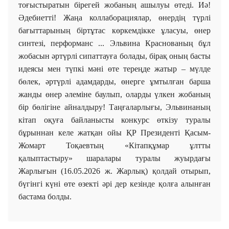
тоғыстыратын бірегей жобаның ашылуы өтеді. Иә!
Әдебиетті! Жаңа коллаборациялар, өнердің түрлі
бағыттарының біртұтас көркемдікке ұласуы, өнер
синтезі, перформанс ... Эльвина Краснованың бұл
жобасын әртүрлі сипаттауға болады, бірақ оның басты
идеясы мен түпкі мәні өте тереңде жатыр – мүлде
бөлек, әртүрлі адамдарды, өнерге ұмтылған барша
жанды өнер әлеміне баулып, оларды үлкен жобаның
бір бөлігіне айналдыру! Таңғаларлығы, Эльвинаның
кітап оқуға байланысты конкурс өткізу туралы
бұрыннан келе жатқан ойы ҚР Президенті Қасым-
Жомарт Тоқаевтың «Кітапқұмар ұлтты
қалыптастыру» шаралары туралы жуырдағы
Жарлығын (16.05.2026 ж. Жарлық) қолдай отырып,
бүгінгі күні өте өзекті әрі дер кезінде қолға алынған
бастама болды.