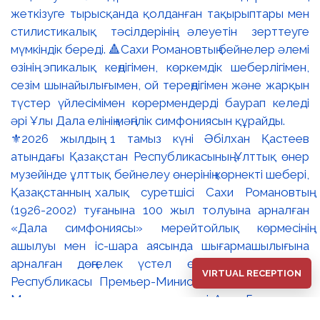
⚜️2026 жылдың 1 тамыз күні Әбілхан Қастеев
атындағы Қазақстан Республикасының Ұлттық өнер
музейінде ұлттық бейнелеу өнерінің көрнекті шебері,
Қазақстанның халық суретшісі Сахи Романовтың
(1926-2002) туғанына 100 жыл толуына арналған
«Дала симфониясы» мерейтойлық көрмесінің
ашылуы мен іс-шара аясында шығармашылығына
арналған дөңгелек үстел өтті. 🔹Қазақстан
VIRTUAL RECEPTION
Республикасы Премьер-Министрінің орынбасары –
Мәдениет және ақпарат министрі Аида Ғалымқызы
Балаева Сахи Романовтың туғанына 100 жыл