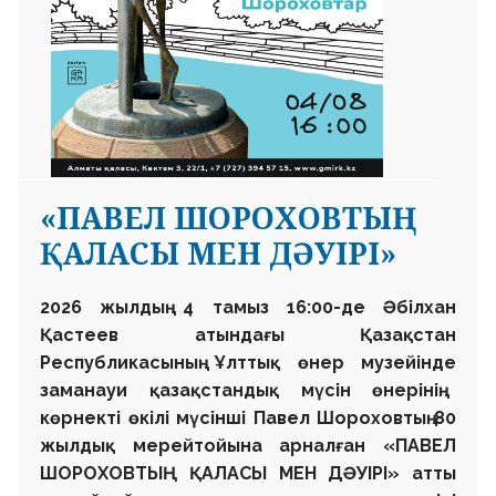
«ПАВЕЛ ШОРОХОВТЫҢ
ҚАЛАСЫ МЕН ДӘУІРІ»
2026 жылдың 4 тамыз 16:00-де
Әбілхан
Қастеев атындағы
Қазақстан
Республикасының
Ұлттық өнер музейінде
заманауи қазақстандық мүсін өнерінің
көрнекті өкілі мүсінші
Павел Шороховтың
80
жылдық мерейтойына арналған
«ПАВЕЛ
ШОРОХОВТЫҢ ҚАЛАСЫ МЕН ДӘУІРІ»
атты