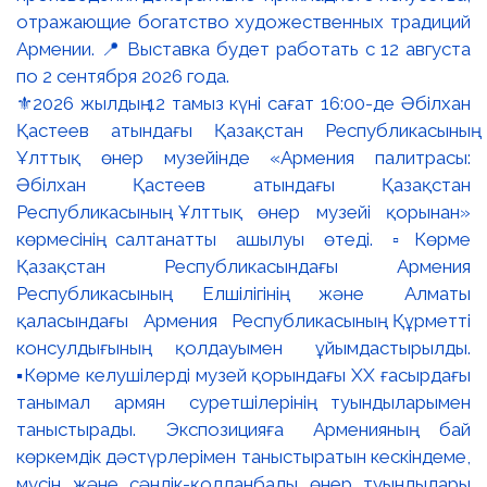
⚜️2026 жылдың 12 тамыз күні сағат 16:00-де Әбілхан
Қастеев атындағы Қазақстан Республикасының
Ұлттық өнер музейінде «Армения палитрасы:
Әбілхан Қастеев атындағы Қазақстан
Республикасының Ұлттық өнер музейі қорынан»
көрмесінің салтанатты ашылуы өтеді. ▫️Көрме
Қазақстан Республикасындағы Армения
Республикасының Елшілігінің және Алматы
қаласындағы Армения Республикасының Құрметті
консулдығының қолдауымен ұйымдастырылды.
▪️Көрме келушілерді музей қорындағы ХХ ғасырдағы
танымал армян суретшілерінің туындыларымен
таныстырады. Экспозицияға Арменияның бай
көркемдік дәстүрлерімен таныстыратын кескіндеме,
мүсін және сәндік-қолданбалы өнер туындылары