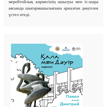
мерейтойлық көрмесінің ашылуы мен іс-шара
аясында шығармашылығына арналған дөңгелек
үстел өтеді.