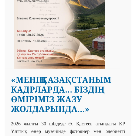
«МЕНІҢ ҚАЗАҚСТАНЫМ
КАДРЛАРДА... БІЗДІҢ
ӨМІРІМІЗ ЖАЗУ
ЖОЛДАРЫНДА...»
2026 жылғы 30 шілдеде Ә. Қастеев атындағы ҚР
Ұлттық
өнер музейінде фотоөнер мен әдебиетті