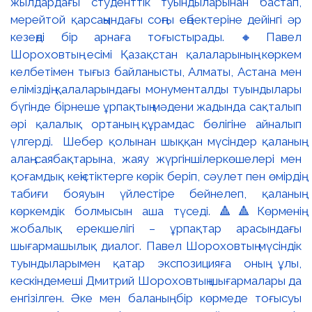
жылдардағы студенттік туындыларынан бастап,
мерейтой қарсаңындағы соңғы еңбектеріне дейінгі әр
кезеңді бір арнаға тоғыстырады. 🔸Павел
Шороховтың есімі Қазақстан қалаларының көркем
келбетімен тығыз байланысты, Алматы, Астана мен
еліміздің қалаларындағы монументалды туындылары
бүгінде бірнеше ұрпақтың мәдени жадында сақталып
әрі қалалық ортаның құрамдас бөлігіне айналып
үлгерді. Шебер қолынан шыққан мүсіндер қаланың
алаң-саябақтарына, жаяу жүргіншілеркөшелері мен
қоғамдық кеңістіктерге көрік беріп, сәулет пен өмірдің
табиғи бояуын үйлестіре бейнелеп, қаланың
көркемдік болмысын аша түседі. 🔺🔺Көрменің
жобалық ерекшелігі – ұрпақтар арасындағы
шығармашылық диалог. Павел Шороховтың мүсіндік
туындыларымен қатар экспозицияға оның ұлы,
кескіндемеші Дмитрий Шороховтың шығармалары да
енгізілген. Әке мен баланың бір көрмеде тоғысуы