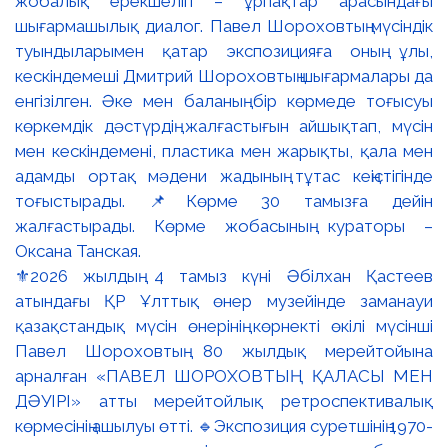
⚜️2026 жылдың 4 тамыз күні Әбілхан Қастеев
атындағы ҚР Ұлттық өнер музейінде заманауи
қазақстандық мүсін өнерінің көрнекті өкілі мүсінші
Павел Шороховтың 80 жылдық мерейтойына
арналған «ПАВЕЛ ШОРОХОВТЫҢ ҚАЛАСЫ МЕН
ДӘУІРІ» атты мерейтойлық ретроспективалық
көрмесінің ашылуы өтті. 🔹Экспозиция суретшінің 1970-