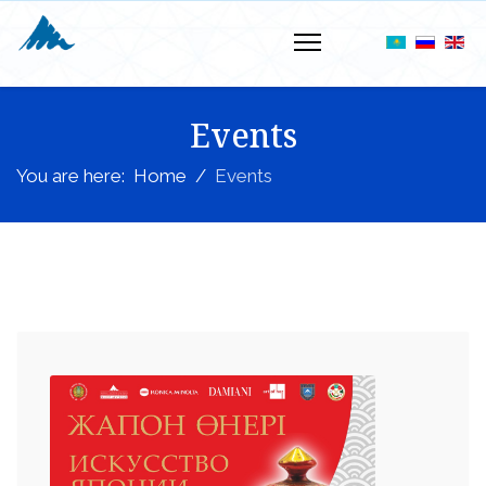
Events
You are here:
Home
Events