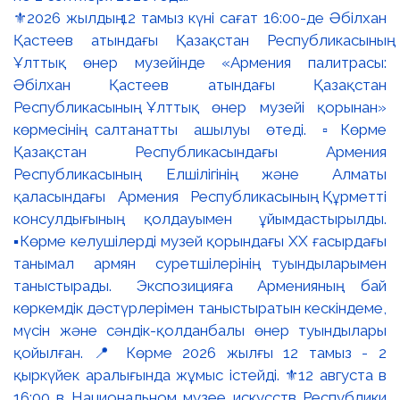
⚜️2026 жылдың 12 тамыз күні сағат 16:00-де Әбілхан
Қастеев атындағы Қазақстан Республикасының
Ұлттық өнер музейінде «Армения палитрасы:
Әбілхан Қастеев атындағы Қазақстан
Республикасының Ұлттық өнер музейі қорынан»
көрмесінің салтанатты ашылуы өтеді. ▫️Көрме
Қазақстан Республикасындағы Армения
Республикасының Елшілігінің және Алматы
қаласындағы Армения Республикасының Құрметті
консулдығының қолдауымен ұйымдастырылды.
▪️Көрме келушілерді музей қорындағы ХХ ғасырдағы
танымал армян суретшілерінің туындыларымен
таныстырады. Экспозицияға Арменияның бай
көркемдік дәстүрлерімен таныстыратын кескіндеме,
мүсін және сәндік-қолданбалы өнер туындылары
қойылған. 📍 Көрме 2026 жылғы 12 тамыз - 2
қыркүйек аралығында жұмыс істейді. ⚜️12 августа в
16:00 в Национальном музее искусств Республики