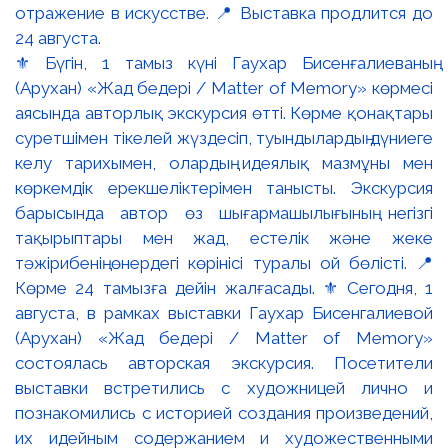
⚜️ Бүгін, 1 тамыз күні Гаухар Бисенғалиеваның
(Арухан) «Жад бедері / Matter of Memory» көрмесі
аясында авторлық экскурсия өтті. Көрме қонақтары
суретшімен тікелей жүздесіп, туындылардың дүниеге
келу тарихымен, олардың идеялық мазмұны мен
көркемдік ерекшеліктерімен танысты. Экскурсия
барысында автор өз шығармашылығының негізгі
тақырыптары мен жад, естелік және жеке
тәжірибенің өнердегі көрінісі туралы ой бөлісті. 📍
Көрме 24 тамызға дейін жалғасады. ⚜️ Сегодня, 1
августа, в рамках выставки Гаухар Бисенгалиевой
(Арухан) «Жад бедері / Matter of Memory»
состоялась авторская экскурсия. Посетители
выставки встретились с художницей лично и
познакомились с историей создания произведений,
их идейным содержанием и художественными