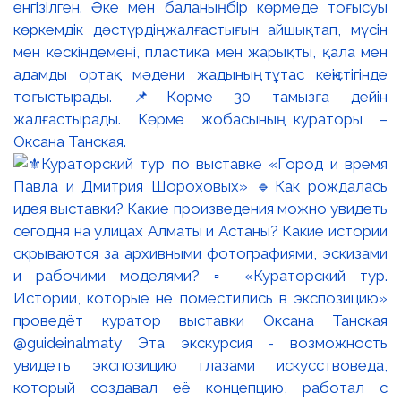
енгізілген. Әке мен баланың бір көрмеде тоғысуы
көркемдік дәстүрдің жалғастығын айшықтап, мүсін
мен кескіндемені, пластика мен жарықты, қала мен
адамды ортақ мәдени жадының тұтас кеңістігінде
тоғыстырады. 📌Көрме 30 тамызға дейін
жалғастырады. Көрме жобасының кураторы –
Оксана Танская.