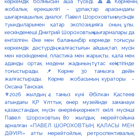
⚜️2026 жылдың 4 тамыз күні Әбілхан Қастеев
атындағы ҚР Ұлттық өнер музейінде заманауи
қазақстандық мүсін өнерінің көрнекті өкілі мүсінші
Павел Шороховтың 80 жылдық мерейтойына
арналған «ПАВЕЛ ШОРОХОВТЫҢ ҚАЛАСЫ МЕН
ДӘУІРІ» атты мерейтойлық ретроспективалық