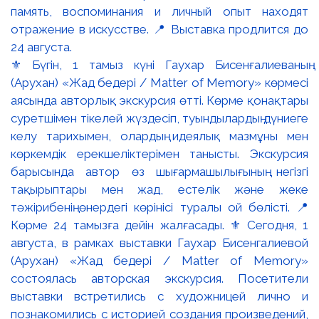
⚜️ Бүгін, 1 тамыз күні Гаухар Бисенғалиеваның
(Арухан) «Жад бедері / Matter of Memory» көрмесі
аясында авторлық экскурсия өтті. Көрме қонақтары
суретшімен тікелей жүздесіп, туындылардың дүниеге
келу тарихымен, олардың идеялық мазмұны мен
көркемдік ерекшеліктерімен танысты. Экскурсия
барысында автор өз шығармашылығының негізгі
тақырыптары мен жад, естелік және жеке
тәжірибенің өнердегі көрінісі туралы ой бөлісті. 📍
Көрме 24 тамызға дейін жалғасады. ⚜️ Сегодня, 1
августа, в рамках выставки Гаухар Бисенгалиевой
(Арухан) «Жад бедері / Matter of Memory»
состоялась авторская экскурсия. Посетители
выставки встретились с художницей лично и
познакомились с историей создания произведений,