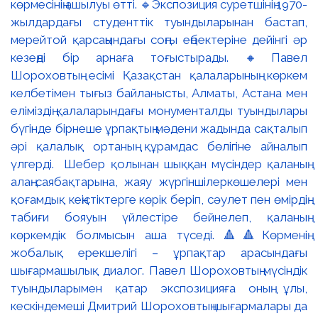
көрмесінің ашылуы өтті. 🔹Экспозиция суретшінің 1970-
жылдардағы студенттік туындыларынан бастап,
мерейтой қарсаңындағы соңғы еңбектеріне дейінгі әр
кезеңді бір арнаға тоғыстырады. 🔸Павел
Шороховтың есімі Қазақстан қалаларының көркем
келбетімен тығыз байланысты, Алматы, Астана мен
еліміздің қалаларындағы монументалды туындылары
бүгінде бірнеше ұрпақтың мәдени жадында сақталып
әрі қалалық ортаның құрамдас бөлігіне айналып
үлгерді. Шебер қолынан шыққан мүсіндер қаланың
алаң-саябақтарына, жаяу жүргіншілеркөшелері мен
қоғамдық кеңістіктерге көрік беріп, сәулет пен өмірдің
табиғи бояуын үйлестіре бейнелеп, қаланың
көркемдік болмысын аша түседі. 🔺🔺Көрменің
жобалық ерекшелігі – ұрпақтар арасындағы
шығармашылық диалог. Павел Шороховтың мүсіндік
туындыларымен қатар экспозицияға оның ұлы,
кескіндемеші Дмитрий Шороховтың шығармалары да