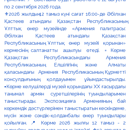
⚜️2026 жылдың 12 тамыз күні сағат 16:00-де Әбілхан
Қастеев атындағы Қазақстан Республикасының
Ұлттық өнер музейінде «Армения палитрасы:
Әбілхан Қастеев атындағы Қазақстан
Республикасының Ұлттық өнер музейі қорынан»
көрмесінің салтанатты ашылуы өтеді. ▫️Көрме
Қазақстан Республикасындағы Армения
Республикасының Елшілігінің және Алматы
қаласындағы Армения Республикасының Құрметті
консулдығының қолдауымен ұйымдастырылды.
▪️Көрме келушілерді музей қорындағы ХХ ғасырдағы
танымал армян суретшілерінің туындыларымен
таныстырады. Экспозицияға Арменияның бай
көркемдік дәстүрлерімен таныстыратын кескіндеме,
мүсін және сәндік-қолданбалы өнер туындылары
қойылған. 📍 Көрме 2026 жылғы 12 тамыз - 2