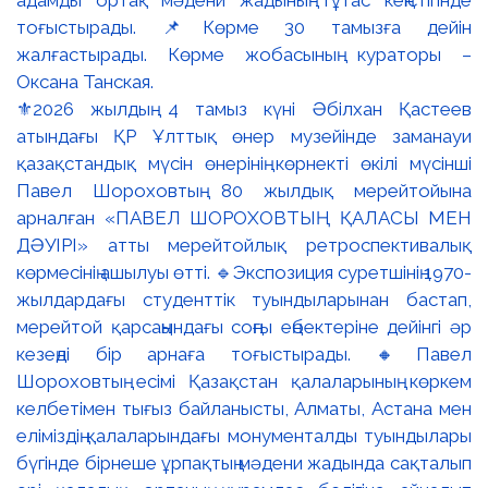
⚜️2026 жылдың 4 тамыз күні Әбілхан Қастеев
атындағы ҚР Ұлттық өнер музейінде заманауи
қазақстандық мүсін өнерінің көрнекті өкілі мүсінші
Павел Шороховтың 80 жылдық мерейтойына
арналған «ПАВЕЛ ШОРОХОВТЫҢ ҚАЛАСЫ МЕН
ДӘУІРІ» атты мерейтойлық ретроспективалық
көрмесінің ашылуы өтті. 🔹Экспозиция суретшінің 1970-
жылдардағы студенттік туындыларынан бастап,
мерейтой қарсаңындағы соңғы еңбектеріне дейінгі әр
кезеңді бір арнаға тоғыстырады. 🔸Павел
Шороховтың есімі Қазақстан қалаларының көркем
келбетімен тығыз байланысты, Алматы, Астана мен
еліміздің қалаларындағы монументалды туындылары
бүгінде бірнеше ұрпақтың мәдени жадында сақталып