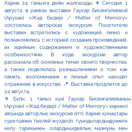
⚜️ Бүгін, 1 тамыз күні Гаухар Бисенғалиеваның
(Арухан) «Жад бедері / Matter of Memory» көрмесі
аясында авторлық экскурсия өтті. Көрме қонақтары
суретшімен тікелей жүздесіп, туындылардың дүниеге
келу тарихымен, олардың идеялық мазмұны мен