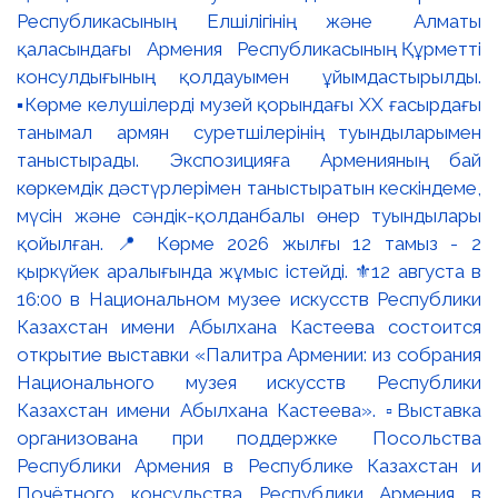
Республикасының Елшілігінің және Алматы
қаласындағы Армения Республикасының Құрметті
консулдығының қолдауымен ұйымдастырылды.
▪️Көрме келушілерді музей қорындағы ХХ ғасырдағы
танымал армян суретшілерінің туындыларымен
таныстырады. Экспозицияға Арменияның бай
көркемдік дәстүрлерімен таныстыратын кескіндеме,
мүсін және сәндік-қолданбалы өнер туындылары
қойылған. 📍 Көрме 2026 жылғы 12 тамыз - 2
қыркүйек аралығында жұмыс істейді. ⚜️12 августа в
16:00 в Национальном музее искусств Республики
Казахстан имени Абылхана Кастеева состоится
открытие выставки «Палитра Армении: из собрания
Национального музея искусств Республики
Казахстан имени Абылхана Кастеева». ▫️Выставка
организована при поддержке Посольства
Республики Армения в Республике Казахстан и
Почётного консульства Республики Армения в