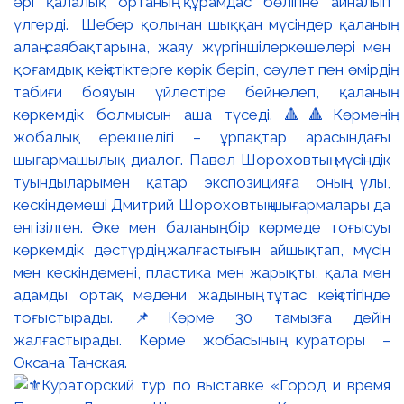
әрі қалалық ортаның құрамдас бөлігіне айналып
үлгерді. Шебер қолынан шыққан мүсіндер қаланың
алаң-саябақтарына, жаяу жүргіншілеркөшелері мен
қоғамдық кеңістіктерге көрік беріп, сәулет пен өмірдің
табиғи бояуын үйлестіре бейнелеп, қаланың
көркемдік болмысын аша түседі. 🔺🔺Көрменің
жобалық ерекшелігі – ұрпақтар арасындағы
шығармашылық диалог. Павел Шороховтың мүсіндік
туындыларымен қатар экспозицияға оның ұлы,
кескіндемеші Дмитрий Шороховтың шығармалары да
енгізілген. Әке мен баланың бір көрмеде тоғысуы
көркемдік дәстүрдің жалғастығын айшықтап, мүсін
мен кескіндемені, пластика мен жарықты, қала мен
адамды ортақ мәдени жадының тұтас кеңістігінде
тоғыстырады. 📌Көрме 30 тамызға дейін
жалғастырады. Көрме жобасының кураторы –
Оксана Танская.