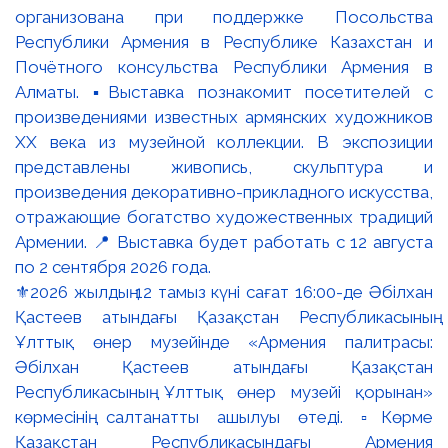
⚜️2026 жылдың 12 тамыз күні сағат 16:00-де Әбілхан
Қастеев атындағы Қазақстан Республикасының
Ұлттық өнер музейінде «Армения палитрасы:
Әбілхан Қастеев атындағы Қазақстан
Республикасының Ұлттық өнер музейі қорынан»
көрмесінің салтанатты ашылуы өтеді. ▫️Көрме
Қазақстан Республикасындағы Армения