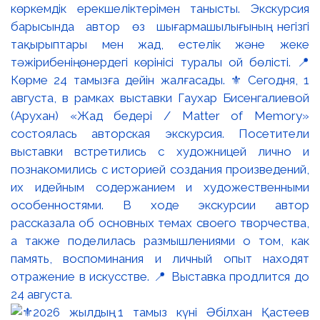
көркемдік ерекшеліктерімен танысты. Экскурсия
барысында автор өз шығармашылығының негізгі
тақырыптары мен жад, естелік және жеке
тәжірибенің өнердегі көрінісі туралы ой бөлісті. 📍
Көрме 24 тамызға дейін жалғасады. ⚜️ Сегодня, 1
августа, в рамках выставки Гаухар Бисенгалиевой
(Арухан) «Жад бедері / Matter of Memory»
состоялась авторская экскурсия. Посетители
выставки встретились с художницей лично и
познакомились с историей создания произведений,
их идейным содержанием и художественными
особенностями. В ходе экскурсии автор
рассказала об основных темах своего творчества,
а также поделилась размышлениями о том, как
память, воспоминания и личный опыт находят
отражение в искусстве. 📍 Выставка продлится до
24 августа.