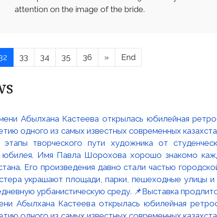
attention on the image of the bride.
32
33
34
35
36
»
End
ws
мени Абылхана Кастеева открылась юбилейная ретр
ю одного из самых известных современных казахста