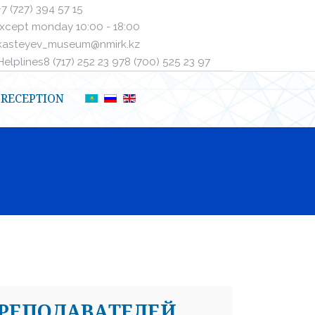
+7 (727) 394 57 15
xcept monday 10:00 - 18:00
kasteyev_museum@nmirk.kz
elplinesㅤ8 (717) 252 23 97ㅤㅤ8 (700) 525 23 97
RECEPTION
ПРЕПОДАВАТЕЛЕЙ