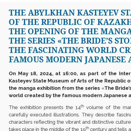
THE ABYLKHAN KASTEYEV ST
OF THE REPUBLIC OF KAZAK
THE OPENING OF THE MANGA
THE SERIES «THE BRIDE’S ST
THE FASCINATING WORLD CR
FAMOUS MODERN JAPANESE A
On May 18, 2024, at 16:00, as part of the Int
Kasteyev State Museum of Arts of the Republic of
the manga exhibition from the series
«
The Bride’
world created by the famous modern Japanese ar
th
The exhibition presents the 14
volume of the mang
carefully executed illustrations. They describe fascina
characters reflecting the vibrant and distinctive cultur
th
takes place in the middle of the 19
century and tells 