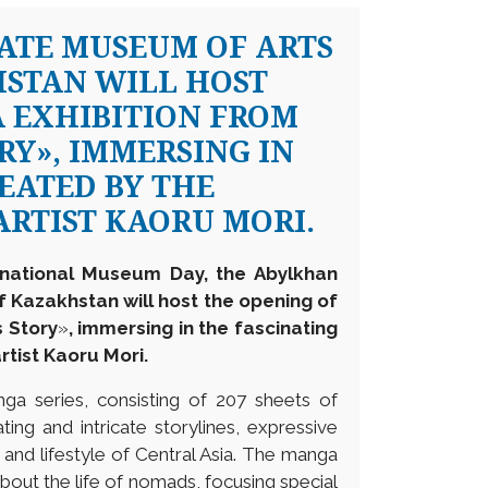
ATE MUSEUM OF ARTS
HSTAN WILL HOST
 EXHIBITION FROM
ORY», IMMERSING IN
EATED BY THE
RTIST KAORU MORI.
ernational Museum Day, the Abylkhan
 Kazakhstan will host the opening of
s Story
»
, immersing in the fascinating
tist Kaoru Mori.
a series, consisting of 207 sheets of
ting and intricate storylines, expressive
e and lifestyle of Central Asia. The manga
about the life of nomads, focusing special