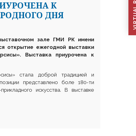
VIRTUAL REC
РИУРОЧЕНА К
РОДНОГО ДНЯ
выставочном зале ГМИ РК имени
тся открытие ежегодной выставки
рсисы». Выставка приурочена к
рсисы» стала доброй традицией и
позиции представлено боле 180-ти
прикладного искусства. В выставке