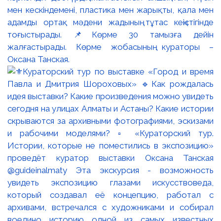
мен кескіндемені, пластика мен жарықты, қала мен
адамды ортақ мәдени жадының тұтас кеңістігінде
тоғыстырады. 📌Көрме 30 тамызға дейін
жалғастырады. Көрме жобасының кураторы –
Оксана Танская.