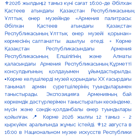
⚜️2026 жылдың 12 тамыз күні сағат 16:00-де Әбілхан
Қастеев атындағы Қазақстан Республикасының
Ұлттық өнер музейінде «Армения палитрасы:
Әбілхан Қастеев атындағы Қазақстан
Республикасының Ұлттық өнер музейі қорынан»
көрмесінің салтанатты ашылуы өтеді. ▫️Көрме
Қазақстан Республикасындағы Армения
Республикасының Елшілігінің және Алматы
қаласындағы Армения Республикасының Құрметті
консулдығының қолдауымен ұйымдастырылды.
▪️Көрме келушілерді музей қорындағы ХХ ғасырдағы
танымал армян суретшілерінің туындыларымен
таныстырады. Экспозицияға Арменияның бай
көркемдік дәстүрлерімен таныстыратын кескіндеме,
мүсін және сәндік-қолданбалы өнер туындылары
қойылған. 📍 Көрме 2026 жылғы 12 тамыз - 2
қыркүйек аралығында жұмыс істейді. ⚜️12 августа в
16:00 в Национальном музее искусств Республики