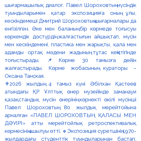
⚜️2026 жылдың 4 тамыз күні Әбілхан Қастеев
атындағы ҚР Ұлттық өнер музейінде заманауи
қазақстандық мүсін өнерінің көрнекті өкілі мүсінші
Павел Шороховтың 80 жылдық мерейтойына
арналған «ПАВЕЛ ШОРОХОВТЫҢ ҚАЛАСЫ МЕН
ДӘУІРІ» атты мерейтойлық ретроспективалық
көрмесінің ашылуы өтті. 🔹Экспозиция суретшінің 1970-
жылдардағы студенттік туындыларынан бастап,