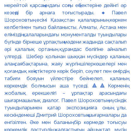
мерейтой қарсаңындағы соңғы еңбектеріне дейінгі әр
кезеңді бір арнаға тоғыстырады. 🔸Павел
Шороховтың есімі Қазақстан қалаларының көркем
келбетімен тығыз байланысты, Алматы, Астана мен
еліміздің қалаларындағы монументалды туындылары
бүгінде бірнеше ұрпақтың мәдени жадында сақталып
әрі қалалық ортаның құрамдас бөлігіне айналып
үлгерді. Шебер қолынан шыққан мүсіндер қаланың
алаң-саябақтарына, жаяу жүргіншілеркөшелері мен
қоғамдық кеңістіктерге көрік беріп, сәулет пен өмірдің
табиғи бояуын үйлестіре бейнелеп, қаланың
көркемдік болмысын аша түседі. 🔺🔺Көрменің
жобалық ерекшелігі – ұрпақтар арасындағы
шығармашылық диалог. Павел Шороховтың мүсіндік
туындыларымен қатар экспозицияға оның ұлы,
кескіндемеші Дмитрий Шороховтың шығармалары да
енгізілген. Әке мен баланың бір көрмеде тоғысуы
көркемдік дәстүрдің жалғастығын айшықтап, мүсін