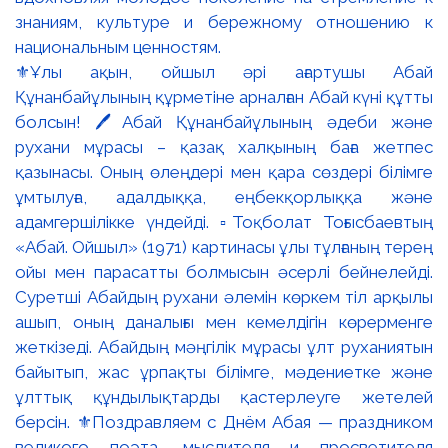
⚜️Ұлы ақын, ойшыл әрі ағартушы Абай
Құнанбайұлының құрметіне арналған Абай күні құтты
болсын! 🖊️Абай Құнанбайұлының әдеби және
рухани мұрасы – қазақ халқының баға жетпес
қазынасы. Оның өлеңдері мен қара сөздері білімге
ұмтылуға, адалдыққа, еңбекқорлыққа және
адамгершілікке үндейді. ▫️Тоқболат Тоғысбаевтың
«Абай. Ойшыл» (1971) картинасы ұлы тұлғаның терең
ойы мен парасатты болмысын әсерлі бейнелейді.
Суретші Абайдың рухани әлемін көркем тіл арқылы
ашып, оның даналығы мен кемелдігін көрерменге
жеткізеді. Абайдың мәңгілік мұрасы ұлт руханиятын
байытып, жас ұрпақты білімге, мәдениетке және
ұлттық құндылықтарды қастерлеуге жетелей
берсін. ⚜️Поздравляем с Днём Абая — праздником
великого поэта, мыслителя и просветителя