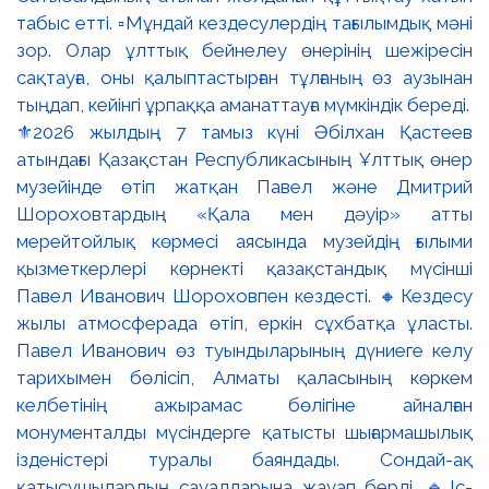
⚜️2026 жылдың 7 тамыз күні Әбілхан Қастеев
атындағы Қазақстан Республикасының Ұлттық өнер
музейінде өтіп жатқан Павел және Дмитрий
Шороховтардың «Қала мен дәуір» атты
мерейтойлық көрмесі аясында музейдің ғылыми
қызметкерлері көрнекті қазақстандық мүсінші
Павел Иванович Шороховпен кездесті. 🔸Кездесу
жылы атмосферада өтіп, еркін сұхбатқа ұласты.
Павел Иванович өз туындыларының дүниеге келу
тарихымен бөлісіп, Алматы қаласының көркем
келбетінің ажырамас бөлігіне айналған
монументалды мүсіндерге қатысты шығармашылық
ізденістері туралы баяндады. Сондай-ақ
қатысушылардың сауалдарына жауап берді. 🔹Іс-