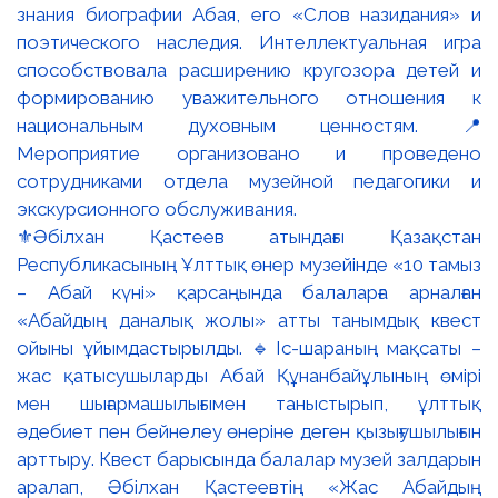
⚜️Әбілхан Қастеев атындағы Қазақстан
Республикасының Ұлттық өнер музейінде «10 тамыз
– Абай күні» қарсаңында балаларға арналған
«Абайдың даналық жолы» атты танымдық квест
ойыны ұйымдастырылды. 🔹Іс-шараның мақсаты –
жас қатысушыларды Абай Құнанбайұлының өмірі
мен шығармашылығымен таныстырып, ұлттық
әдебиет пен бейнелеу өнеріне деген қызығушылығын
арттыру. Квест барысында балалар музей залдарын
аралап, Әбілхан Қастеевтің «Жас Абайдың