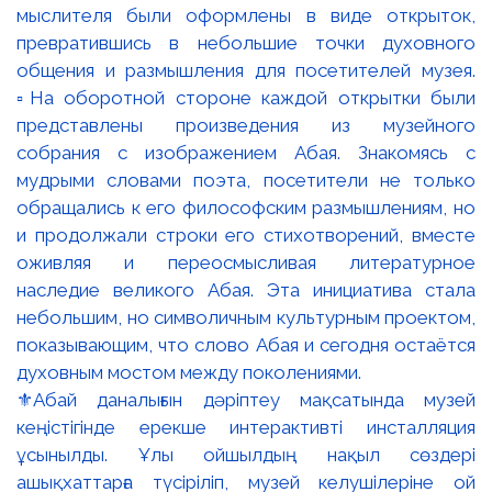
⚜️Абай даналығын дәріптеу мақсатында музей
кеңістігінде ерекше интерактивті инсталляция
ұсынылды. Ұлы ойшылдың нақыл сөздері
ашықхаттарға түсіріліп, музей келушілеріне ой