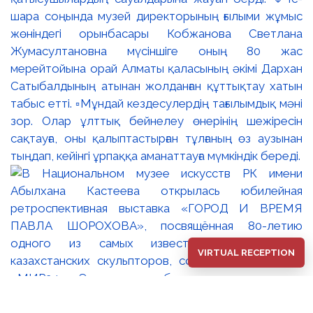
шара соңында музей директорының ғылыми жұмыс
жөніндегі орынбасары Кобжанова Светлана
Жумасултановна мүсіншіге оның 80 жас
мерейтойына орай Алматы қаласының әкімі Дархан
Сатыбалдының атынан жолданған құттықтау хатын
табыс етті. ▫️Мұндай кездесулердің тағылымдық мәні
зор. Олар ұлттық бейнелеу өнерінің шежіресін
сақтауға, оны қалыптастырған тұлғаның өз аузынан
тыңдап, кейінгі ұрпаққа аманаттауға мүмкіндік береді.
VIRTUAL RECEPTION