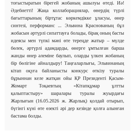
тоғыстыратын бірегей жобаның ашылуы өтеді. Иә!
Әдебиетті! Жаңа коллаборациялар, өнердің түрлі
бағыттарының біртұтас көркемдікке ұласуы, өнер
синтезі, перформанс ... Эльвина Краснованың бұл
жобасын әртүрлі сипаттауға болады, бірақ оның басты
идеясы мен түпкі мәні өте тереңде жатыр – мүлде
бөлек, әртүрлі адамдарды, өнерге ұмтылған барша
жанды өнер әлеміне баулып, оларды үлкен жобаның
бір бөлігіне айналдыру! Таңғаларлығы, Эльвинаның
кітап оқуға байланысты конкурс өткізу туралы
бұрыннан келе жатқан ойы ҚР Президенті Қасым-
Жомарт Тоқаевтың «Кітапқұмар ұлтты
қалыптастыру» шаралары туралы жуырдағы
Жарлығын (16.05.2026 ж. Жарлық) қолдай отырып,
бүгінгі күні өте өзекті әрі дер кезінде қолға алынған
бастама болды.