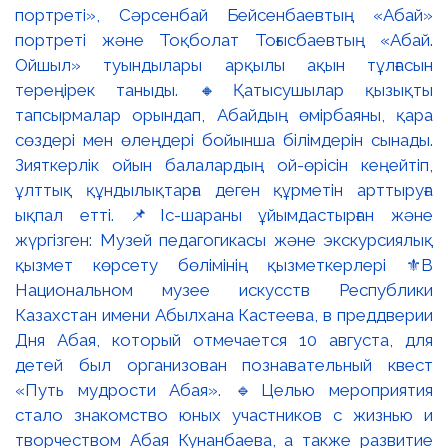
портреті», Сәрсенбай Бейсенбаевтың «Абай»
портреті және Тоқболат Тоғысбаевтың «Абай.
Ойшыл» туындылары арқылы ақын тұлғасын
тереңірек таныды. 🔸Қатысушылар қызықты
тапсырмалар орындап, Абайдың өмірбаяны, қара
сөздері мен өлеңдері бойынша білімдерін сынады.
Зияткерлік ойын балалардың ой-өрісін кеңейтіп,
ұлттық құндылықтарға деген құрметін арттыруға
ықпал етті. 📌Іс-шараны ұйымдастырған және
жүргізген: Музей педагогикасы және экскурсиялық
қызмет көрсету бөлімінің қызметкерлері ⚜️В
Национальном музее искусств Республики
Казахстан имени Абылхана Кастеева, в преддверии
Дня Абая, который отмечается 10 августа, для
детей был организован познавательный квест
«Путь мудрости Абая». 🔹Целью мероприятия
стало знакомство юных участников с жизнью и
творчеством Абая Кунанбаева, а также развитие