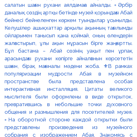
салатын шағын рухани аялдамаға айналды. ▫️Әрбір
даналық сөздің артқы бетінде музей қорындағы Абай
бейнесі бейнеленген көркем туындылар ұсынылды.
Келушілер ашықхаттар арқылы ақынның тағылымды
ойларымен танысып қана қоймай, оның өлеңдерін
жалғастырып, ұлы ақын мұрасын бірге жаңғыртты.
Бұл бастама – Абай сөзінің уақыт пен ұрпақ
арасындағы рухани көпірге айналғанын көрсететін
шағын, бірақ мағыналы мәдени жоба. ⚜️В рамках
популяризации мудрости Абая в музейном
пространстве была представлена особая
интерактивная инсталляция. Цитаты великого
мыслителя были оформлены в виде открыток,
превратившись в небольшие точки духовного
общения и размышления для посетителей музея.
▫️На оборотной стороне каждой открытки были
представлены произведения из музейного
собрания с изображением Абая. Знакомясь с