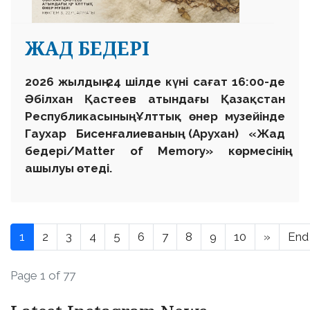
ЖАД БЕДЕРІ
2026 жылдың 24 шілде күні сағат 16:00-де
Әбілхан Қастеев атындағы Қазақстан
Республикасының Ұлттық өнер музейінде
Гаухар Бисенғалиеваның (Арухан) «Жад
бедері/Matter of Memory» көрмесінің
ашылуы өтеді.
1
2
3
4
5
6
7
8
9
10
»
End
Page 1 of 77