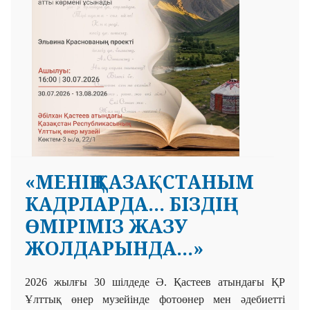
«МЕНІҢ ҚАЗАҚСТАНЫМ
КАДРЛАРДА... БІЗДІҢ
ӨМІРІМІЗ ЖАЗУ
ЖОЛДАРЫНДА...»
2026 жылғы 30 шілдеде Ә. Қастеев атындағы ҚР
Ұлттық
өнер музейінде фотоөнер мен әдебиетті