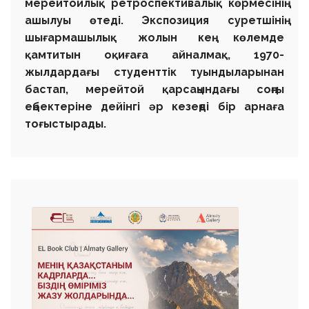
мерейтойлық ретроспективалық көрмесінің
ашылуы өтеді. Экспозиция суретшінің
шығармашылық жолын кең көлемде
қамтитын оқиғаға айналмақ, 1970-
жылдардағы студенттік туындыларынан
бастап, мерейтой қарсаңындағы соңғы
еңбектеріне дейінгі әр кезеңді бір арнаға
тоғыстырады.