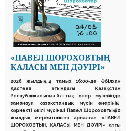
«ПАВЕЛ ШОРОХОВТЫҢ
ҚАЛАСЫ МЕН ДӘУІРІ»
2026 жылдың 4 тамыз 16:00-де
Әбілхан
Қастеев атындағы
Қазақстан
Республикасының
Ұлттық өнер музейінде
заманауи қазақстандық мүсін өнерінің
көрнекті өкілі мүсінші
Павел Шороховтың
80
жылдық мерейтойына арналған
«ПАВЕЛ
ШОРОХОВТЫҢ ҚАЛАСЫ МЕН ДӘУІРІ»
атты