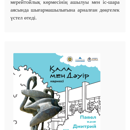
мерейтойлық көрмесінің ашылуы мен іс-шара
аясында шығармашылығына арналған дөңгелек
үстел өтеді.