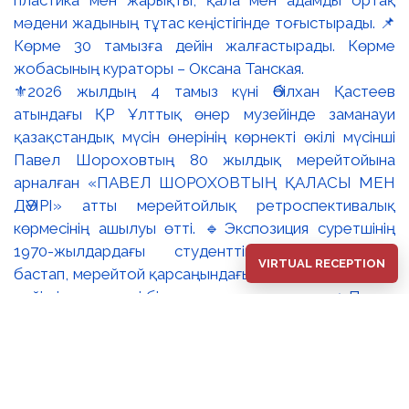
⚜️2026 жылдың 4 тамыз күні Әбілхан Қастеев
атындағы ҚР Ұлттық өнер музейінде заманауи
қазақстандық мүсін өнерінің көрнекті өкілі мүсінші
Павел Шороховтың 80 жылдық мерейтойына
арналған «ПАВЕЛ ШОРОХОВТЫҢ ҚАЛАСЫ МЕН
ДӘУІРІ» атты мерейтойлық ретроспективалық
көрмесінің ашылуы өтті. 🔹Экспозиция суретшінің
1970-жылдардағы студенттік туындыларынан
VIRTUAL RECEPTION
бастап, мерейтой қарсаңындағы соңғы еңбектеріне
дейінгі әр кезеңді бір арнаға тоғыстырады. 🔸Павел
Шороховтың есімі Қазақстан қалаларының көркем
келбетімен тығыз байланысты, Алматы, Астана мен
еліміздің қалаларындағы монументалды
туындылары бүгінде бірнеше ұрпақтың мәдени