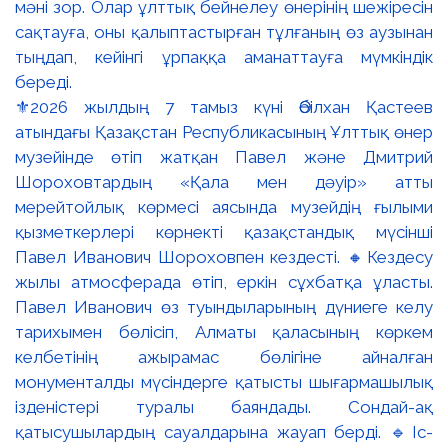
⚜️2026 жылдың 7 тамыз күні Әбілхан Қастеев
атындағы Қазақстан Республикасының Ұлттық өнер
музейінде өтіп жатқан Павел және Дмитрий
Шороховтардың «Қала мен дәуір» атты
мерейтойлық көрмесі аясында музейдің ғылыми
қызметкерлері көрнекті қазақстандық мүсінші
Павел Иванович Шороховпен кездесті. 🔸Кездесу
жылы атмосферада өтіп, еркін сұхбатқа ұласты.
Павел Иванович өз туындыларының дүниеге келу
тарихымен бөлісіп, Алматы қаласының көркем
келбетінің ажырамас бөлігіне айналған
монументалды мүсіндерге қатысты шығармашылық
ізденістері туралы баяндады. Сондай-ақ
қатысушылардың сауалдарына жауап берді. 🔹Іс-