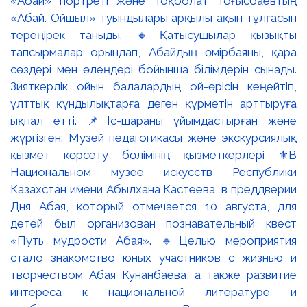
«Абай» портреті және Тоқболат Тоғысбаевтың
«Абай. Ойшыл» туындылары арқылы ақын тұлғасын
тереңірек таныды. 🔸Қатысушылар қызықты
тапсырмалар орындап, Абайдың өмірбаяны, қара
сөздері мен өлеңдері бойынша білімдерін сынады.
Зияткерлік ойын балалардың ой-өрісін кеңейтіп,
ұлттық құндылықтарға деген құрметін арттыруға
ықпал етті. 📌Іс-шараны ұйымдастырған және
жүргізген: Музей педагогикасы және экскурсиялық
қызмет көрсету бөлімінің қызметкерлері ⚜️В
Национальном музее искусств Республики
Казахстан имени Абылхана Кастеева, в преддверии
Дня Абая, который отмечается 10 августа, для
детей был организован познавательный квест
«Путь мудрости Абая». 🔹Целью мероприятия
стало знакомство юных участников с жизнью и
творчеством Абая Кунанбаева, а также развитие
интереса к национальной литературе и