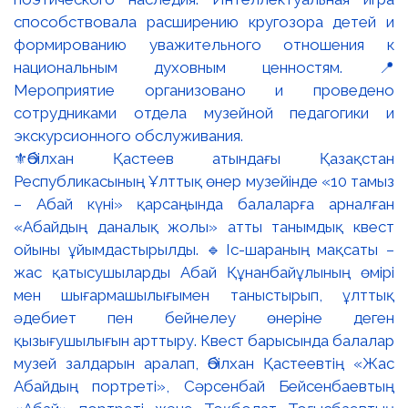
⚜️Әбілхан Қастеев атындағы Қазақстан
Республикасының Ұлттық өнер музейінде «10 тамыз
– Абай күні» қарсаңында балаларға арналған
«Абайдың даналық жолы» атты танымдық квест
ойыны ұйымдастырылды. 🔹Іс-шараның мақсаты –
жас қатысушыларды Абай Құнанбайұлының өмірі
мен шығармашылығымен таныстырып, ұлттық
әдебиет пен бейнелеу өнеріне деген
қызығушылығын арттыру. Квест барысында балалар
музей залдарын аралап, Әбілхан Қастеевтің «Жас
Абайдың портреті», Сәрсенбай Бейсенбаевтың