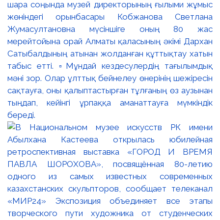
шара соңында музей директорының ғылыми жұмыс
жөніндегі орынбасары Кобжанова Светлана
Жумасултановна мүсіншіге оның 80 жас
мерейтойына орай Алматы қаласының әкімі Дархан
Сатыбалдының атынан жолданған құттықтау хатын
табыс етті. ▫️Мұндай кездесулердің тағылымдық
мәні зор. Олар ұлттық бейнелеу өнерінің шежіресін
сақтауға, оны қалыптастырған тұлғаның өз аузынан
тыңдап, кейінгі ұрпаққа аманаттауға мүмкіндік
береді.