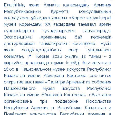
Елшілігінің және Алматы қаласындағы Армения
Республикасының Құрметті консулдығының
қолдауымен ұйымдастырылды. ▪️Көрме келушілерді
музей қорындағы ХХ ғасырдағы танымал армян
суретшілерінің туындыларымен таныстырады.
Экспозицияға Арменияның бай көркемдік
дәстүрлерімен таныстыратын кескіндеме, мүсін
және сәндік-қолданбалы өнер туындылары
қойылған. 📍 Көрме 2026 жылғы 12 тамыз - 2
қыркүйек аралығында жұмыс істейді. ⚜️12 августа в
16:00 в Национальном музее искусств Республики
Казахстан имени Абылхана Кастеева состоится
открытие выставки «Палитра Армении: из собрания
Национального музея искусств Республики
Казахстан имени Абылхана Кастеева». ▫️Выставка
организована при поддержке Посольства
Республики Армения в Республике Казахстан и
Почётного консульства Республики Армения в