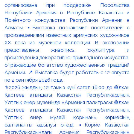
⚜️2026 жылдың 12 тамыз күні сағат 16:00-де Әбілхан
Қастеев атындағы Қазақстан Республикасының
Ұлттық өнер музейінде «Армения палитрасы: Әбілхан
Қастеев атындағы Қазақстан Республикасының
Ұлттық өнер музейі қорынан» көрмесінің
салтанатты ашылуы өтеді. ▫️Көрме Қазақстан
Республикасындағы Армения Республикасының