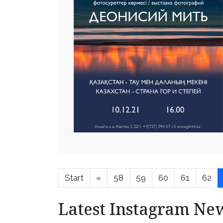
Start
«
58
59
60
61
62
Latest Instagram Ne