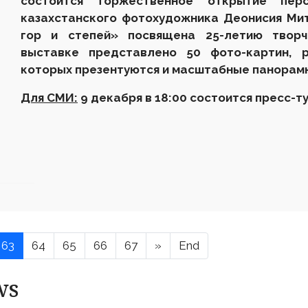
состоится торжественное открытие перс
казахстанского фотохудожника Деонисия Мит
гор и степей» посвящена 25-летию творч
выставке представлено 50 фото-картин, р
которых презентуются и масштабные панорам
Для СМИ:
9 декабря в 18:00 состоится пресс-ту
63
64
65
66
67
»
End
ws