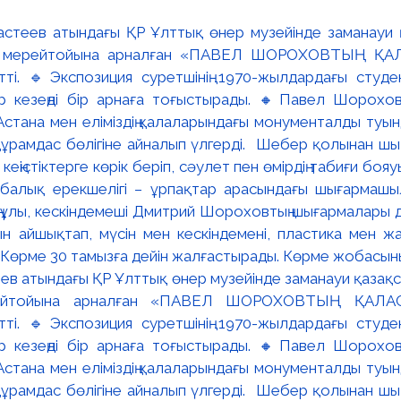
ев атындағы ҚР Ұлттық өнер музейінде заманауи қазақстан
ейтойына арналған «ПАВЕЛ ШОРОХОВТЫҢ ҚАЛА
тті. 🔹Экспозиция суретшінің 1970-жылдардағы студ
і әр кезеңді бір арнаға тоғыстырады. 🔸Павел Шорохов
Астана мен еліміздің қалаларындағы монументалды туын
ұрамдас бөлігіне айналып үлгерді. Шебер қолынан шық