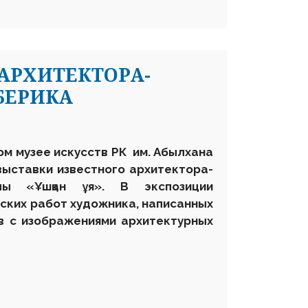
АРХИТЕКТОРА-
БЕРИКА
ом музее искусств
РК
им. Абылхана
выставки известного архитектор
а
-
йулы
«
Ұшқан ұя
».
В экспозиции
ских работ художника, написанных
в с изображениями архитектурных