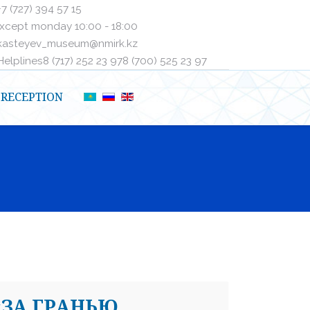
+7 (727) 394 57 15
xcept monday 10:00 - 18:00
kasteyev_museum@nmirk.kz
elplinesㅤ8 (717) 252 23 97ㅤㅤ8 (700) 525 23 97
RECEPTION
«ЗА ГРАНЬЮ