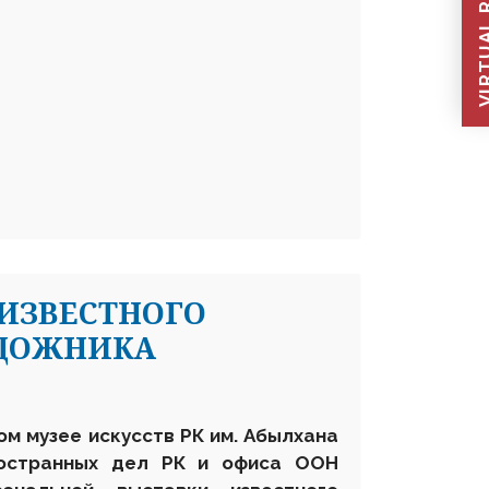
VIRTUAL REC
ИЗВЕСТНОГО
УДОЖНИКА
ом музее искусств РК им. Абылхана
ностранных дел РК и офиса ООН