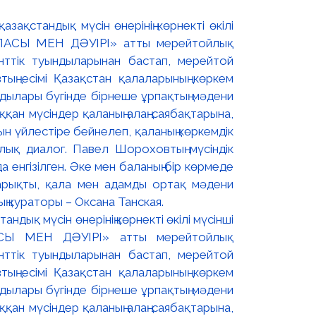
дық мүсін өнерінің көрнекті өкілі мүсінші
СЫ МЕН ДӘУІРІ» атты мерейтойлық
енттік туындыларынан бастап, мерейтой
тың есімі Қазақстан қалаларының көркем
дылары бүгінде бірнеше ұрпақтың мәдени
қан мүсіндер қаланың алаң-саябақтарына,