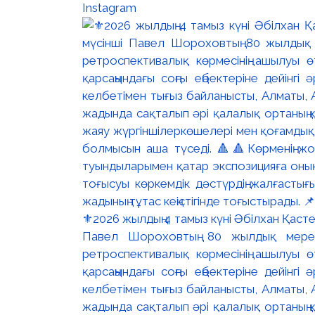
Instagram
⚜️2026 жылдың 4 тамыз күні Әбілхан Қасте
Павел Шороховтың 80 жылдық мер
ретроспективалық көрмесінің ашылуы ө
қарсаңындағы соңғы еңбектеріне дейінг
келбетімен тығыз байланысты, Алматы, 
жадында сақталып әрі қалалық ортаның қ