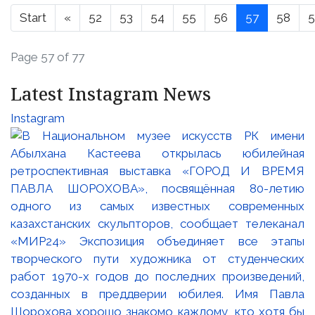
Start
«
52
53
54
55
56
57
58
5
Page 57 of 77
Latest Instagram News
Instagram