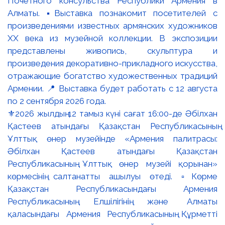
⚜️2026 жылдың 12 тамыз күні сағат 16:00-де Әбілхан
Қастеев атындағы Қазақстан Республикасының
Ұлттық өнер музейінде «Армения палитрасы:
Әбілхан Қастеев атындағы Қазақстан
Республикасының Ұлттық өнер музейі қорынан»
көрмесінің салтанатты ашылуы өтеді. ▫️Көрме
Қазақстан Республикасындағы Армения
Республикасының Елшілігінің және Алматы
қаласындағы Армения Республикасының Құрметті