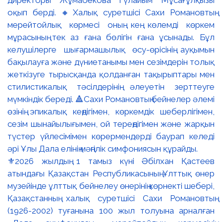
⚜️2026 жылдың 1 тамыз күні Әбілхан Қастеев
атындағы Қазақстан Республикасының Ұлттық өнер
музейінде ұлттық бейнелеу өнерінің көрнекті шебері,
Қазақстанның халық суретшісі Сахи Романовтың
(1926-2002) туғанына 100 жыл толуына арналған