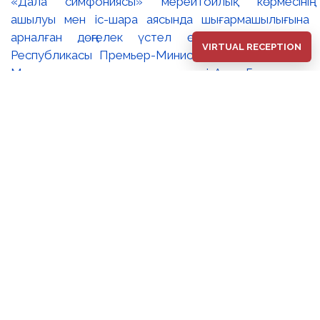
«Дала симфониясы» мерейтойлық көрмесінің
ашылуы мен іс-шара аясында шығармашылығына
арналған дөңгелек үстел өтті. 🔹Қазақстан
VIRTUAL RECEPTION
Республикасы Премьер-Министрінің орынбасары –
Мәдениет және ақпарат министрі Аида Ғалымқызы
Балаева Сахи Романовтың туғанына 100 жыл
толуына арналған «Дала симфониясы»
мерейтойлық көрмесінің ашылуына орай құттықтау
хатын жолдады. Құттықтау хатында Сахи
Романовтың қазақ бейнелеу өнерінде ұлттық
кескіндеме мен графиканың дамуына зор үлес қосқан
дара суретші екенін атап өтті. Сонымен қатар
көрменің суретшінің бай шығармашылық мұрасын
жаңаша зерделеп, кейінгі ұрпаққа насихаттаудағы
маңызына тоқталып, көрменің табысты өтуіне
тілектестік білдірді. Құттықтау хатын музей
директоры Жұмабекова Гүлайым Мұсағұлқызы
оқып берді. 🔸Халық суретшісі Сахи Романовтың