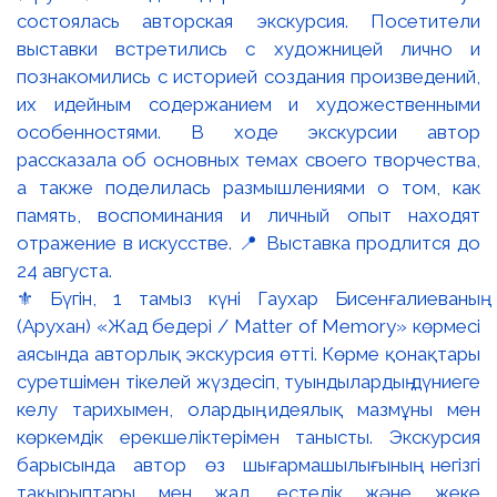
⚜️ Бүгін, 1 тамыз күні Гаухар Бисенғалиеваның
(Арухан) «Жад бедері / Matter of Memory» көрмесі
аясында авторлық экскурсия өтті. Көрме қонақтары
суретшімен тікелей жүздесіп, туындылардың дүниеге
келу тарихымен, олардың идеялық мазмұны мен
көркемдік ерекшеліктерімен танысты. Экскурсия
барысында автор өз шығармашылығының негізгі
тақырыптары мен жад, естелік және жеке