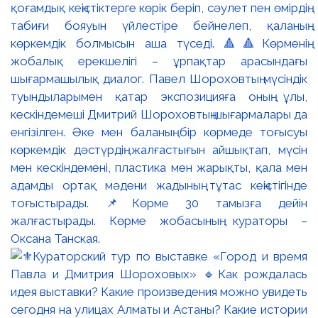
қоғамдық кеңістіктерге көрік беріп, сәулет пен өмірдің
табиғи бояуын үйлестіре бейнелеп, қаланың
көркемдік болмысын аша түседі. 🔺🔺Көрменің
жобалық ерекшелігі – ұрпақтар арасындағы
шығармашылық диалог. Павел Шороховтың мүсіндік
туындыларымен қатар экспозицияға оның ұлы,
кескіндемеші Дмитрий Шороховтың шығармалары да
енгізілген. Әке мен баланың бір көрмеде тоғысуы
көркемдік дәстүрдің жалғастығын айшықтап, мүсін
мен кескіндемені, пластика мен жарықты, қала мен
адамды ортақ мәдени жадының тұтас кеңістігінде
тоғыстырады. 📌Көрме 30 тамызға дейін
жалғастырады. Көрме жобасының кураторы –
Оксана Танская.