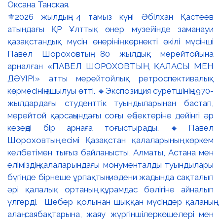
⚜️2026 жылдың 4 тамыз күні Әбілхан Қастеев
атындағы ҚР Ұлттық өнер музейінде заманауи
қазақстандық мүсін өнерінің көрнекті өкілі мүсінші
Павел Шороховтың 80 жылдық мерейтойына
арналған «ПАВЕЛ ШОРОХОВТЫҢ ҚАЛАСЫ МЕН
ДӘУІРІ» атты мерейтойлық ретроспективалық
көрмесінің ашылуы өтті. 🔹Экспозиция суретшінің 1970-
жылдардағы студенттік туындыларынан бастап,
мерейтой қарсаңындағы соңғы еңбектеріне дейінгі әр
кезеңді бір арнаға тоғыстырады. 🔸Павел
Шороховтың есімі Қазақстан қалаларының көркем
келбетімен тығыз байланысты, Алматы, Астана мен
еліміздің қалаларындағы монументалды туындылары
бүгінде бірнеше ұрпақтың мәдени жадында сақталып
әрі қалалық ортаның құрамдас бөлігіне айналып
үлгерді. Шебер қолынан шыққан мүсіндер қаланың
алаң-саябақтарына, жаяу жүргіншілеркөшелері мен