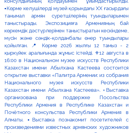
консулдығының қолдауымен ұйымдастырылды.
▪️Көрме келушілерді музей қорындағы ХХ ғасырдағы
танымал армян суретшілерінің туындыларымен
таныстырады. Экспозицияға Арменияның бай
көркемдік дәстүрлерімен таныстыратын кескіндеме,
мүсін және сәндік-қолданбалы өнер туындылары
қойылған. 📍 Көрме 2026 жылғы 12 тамыз - 2
қыркүйек аралығында жұмыс істейді. ⚜️12 августа в
16:00 в Национальном музее искусств Республики
Казахстан имени Абылхана Кастеева состоится
открытие выставки «Палитра Армении: из собрания
Национального музея искусств Республики
Казахстан имени Абылхана Кастеева». ▫️Выставка
организована при поддержке Посольства
Республики Армения в Республике Казахстан и
Почётного консульства Республики Армения в
Алматы. ▪️Выставка познакомит посетителей с
произведениями известных армянских художников