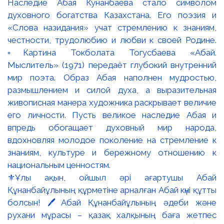
⚜️Ұлы ақын, ойшыл әрі ағартушы Абай
Құнанбайұлының құрметіне арналған Абай күні құтты
болсын! 🖊️Абай Құнанбайұлының әдеби және
рухани мұрасы – қазақ халқының баға жетпес