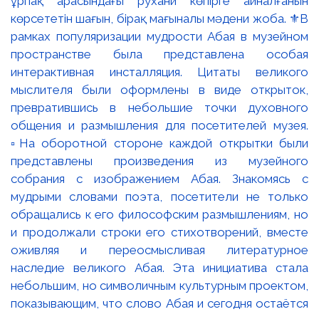
ұрпақ арасындағы рухани көпірге айналғанын
көрсететін шағын, бірақ мағыналы мәдени жоба. ⚜️В
рамках популяризации мудрости Абая в музейном
пространстве была представлена особая
интерактивная инсталляция. Цитаты великого
мыслителя были оформлены в виде открыток,
превратившись в небольшие точки духовного
общения и размышления для посетителей музея.
▫️На оборотной стороне каждой открытки были
представлены произведения из музейного
собрания с изображением Абая. Знакомясь с
мудрыми словами поэта, посетители не только
обращались к его философским размышлениям, но
и продолжали строки его стихотворений, вместе
оживляя и переосмысливая литературное
наследие великого Абая. Эта инициатива стала
небольшим, но символичным культурным проектом,
показывающим, что слово Абая и сегодня остаётся