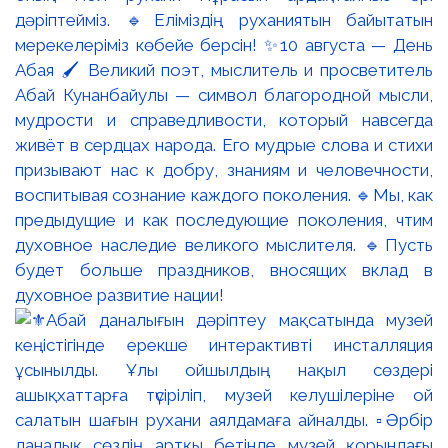
дәріптейміз. 🔹Еліміздің руханиятын байытатын
мерекелеріміз көбейе берсін! ✨10 августа — День
Абая 🖌️ Великий поэт, мыслитель и просветитель
Абай Кунанбайулы — символ благородной мысли,
мудрости и справедливости, который навсегда
живёт в сердцах народа. Его мудрые слова и стихи
призывают нас к добру, знаниям и человечности,
воспитывая сознание каждого поколения. 🔹Мы, как
предыдущие и как последующие поколения, чтим
духовное наследие великого мыслителя. 🔹Пусть
будет больше праздников, вносящих вклад в
духовное развитие нации!