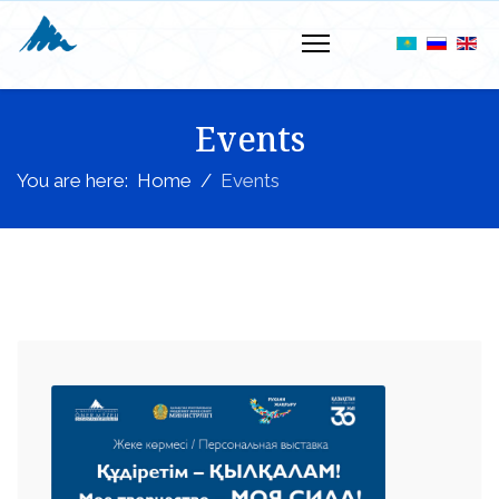
Events
You are here:
Home
Events