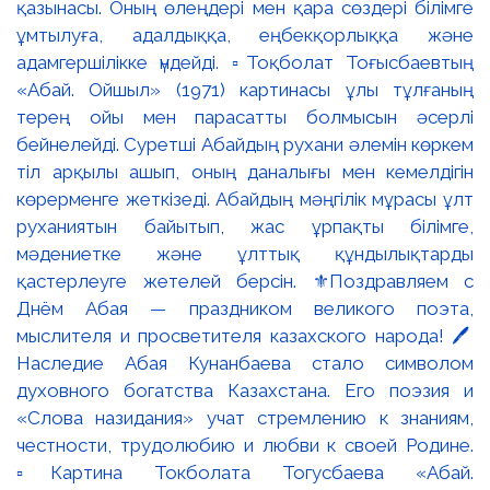
қазынасы. Оның өлеңдері мен қара сөздері білімге
ұмтылуға, адалдыққа, еңбекқорлыққа және
адамгершілікке үндейді. ▫️Тоқболат Тоғысбаевтың
«Абай. Ойшыл» (1971) картинасы ұлы тұлғаның
терең ойы мен парасатты болмысын әсерлі
бейнелейді. Суретші Абайдың рухани әлемін көркем
тіл арқылы ашып, оның даналығы мен кемелдігін
көрерменге жеткізеді. Абайдың мәңгілік мұрасы ұлт
руханиятын байытып, жас ұрпақты білімге,
мәдениетке және ұлттық құндылықтарды
қастерлеуге жетелей берсін. ⚜️Поздравляем с
Днём Абая — праздником великого поэта,
мыслителя и просветителя казахского народа! 🖊️
Наследие Абая Кунанбаева стало символом
духовного богатства Казахстана. Его поэзия и
«Слова назидания» учат стремлению к знаниям,
честности, трудолюбию и любви к своей Родине.
▫️Картина Токболата Тогусбаева «Абай.