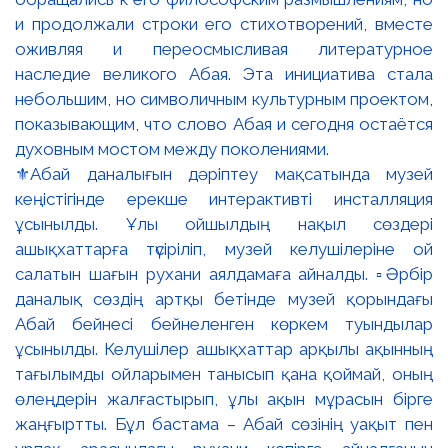
⚜️Абай даналығын дәріптеу мақсатында музей
кеңістігінде ерекше интерактивті инсталляция
ұсынылды. Ұлы ойшылдың нақыл сөздері
ашықхаттарға түсіріліп, музей келушілеріне ой
салатын шағын рухани аялдамаға айналды. ▫️Әрбір
даналық сөздің артқы бетінде музей қорындағы
Абай бейнесі бейнеленген көркем туындылар
ұсынылды. Келушілер ашықхаттар арқылы ақынның
тағылымды ойларымен танысып қана қоймай, оның
өлеңдерін жалғастырып, ұлы ақын мұрасын бірге
жаңғыртты. Бұл бастама – Абай сөзінің уақыт пен