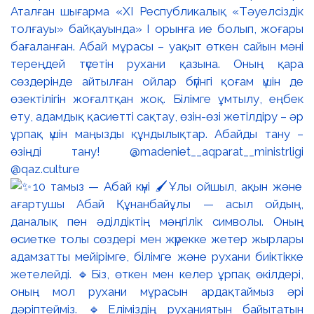
Аталған шығарма «XI Республикалық «Тәуелсіздік
толғауы» байқауында» І орынға ие болып, жоғары
бағаланған. Абай мұрасы – уақыт өткен сайын мәні
тереңдей түсетін рухани қазына. Оның қара
сөздерінде айтылған ойлар бүгінгі қоғам үшін де
өзектілігін жоғалтқан жоқ. Білімге ұмтылу, еңбек
ету, адамдық қасиетті сақтау, өзін-өзі жетілдіру – әр
ұрпақ үшін маңызды құндылықтар. Абайды тану –
өзіңді тану! @madeniet__aqparat__ministrligi
@qaz.culture