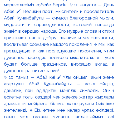
✨10 тамыз — Абай күні 🖌️Ұлы ойшыл, ақын және
ағартушы Абай Құнанбайұлы — асыл ойдың,
даналық пен әділдіктің мәңгілік символы. Оның
өсиетке толы сөздері мен жүрекке жетер жырлары
адамзатты мейірімге, білімге және рухани биіктікке
жетелейді. 🔹Біз, өткен мен келер ұрпақ өкілдері,
оның мол рухани мұрасын ардақтаймыз әрі