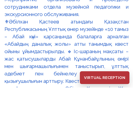
⚜️Әбілхан Қастеев атындағы Қазақстан
Республикасының Ұлттық өнер музейінде «10 тамыз
– Абай күні» қарсаңында балаларға арналған
«Абайдың даналық жолы» атты танымдық квест
ойыны ұйымдастырылды. 🔹Іс-шараның мақсаты –
жас қатысушыларды Абай Құнанбайұлының өмірі
мен шығармашылығымен таныстырып, ұлттық
әдебиет пен бейнелеу өнеріне деген
VIRTUAL RECEPTION
қызығушылығын арттыру. Квест барысында балалар
музей залдарын аралап, Әбілхан Қастеевтің «Жас
Абайдың портреті», Сәрсенбай Бейсенбаевтың
«Абай» портреті және Тоқболат Тоғысбаевтың
«Абай. Ойшыл» туындылары арқылы ақын тұлғасын
тереңірек таныды. 🔸Қатысушылар қызықты
тапсырмалар орындап, Абайдың өмірбаяны, қара