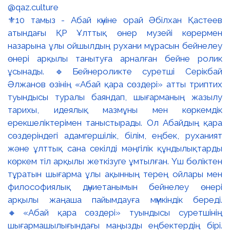
⚜️10 тамыз - Абай күніне орай Әбілхан Қастеев
атындағы ҚР Ұлттық өнер музейі көрермен
назарына ұлы ойшылдың рухани мұрасын бейнелеу
өнері арқылы танытуға арналған бейне ролик
ұсынады. 🔹Бейнероликте суретші Серікбай
Әлжанов өзінің «Абай қара сөздері» атты триптих
туындысы туралы баяндап, шығарманың жазылу
тарихы, идеялық мазмұны мен көркемдік
ерекшеліктерімен таныстырады. Ол Абайдың қара
сөздеріндегі адамгершілік, білім, еңбек, руханият
және ұлттық сана секілді мәңгілік құндылықтарды
көркем тіл арқылы жеткізуге ұмтылған. Үш бөліктен
тұратын шығарма ұлы ақынның терең ойлары мен
философиялық дүниетанымын бейнелеу өнері
арқылы жаңаша пайымдауға мүмкіндік береді.
🔸«Абай қара сөздері» туындысы суретшінің
шығармашылығындағы маңызды еңбектердің бірі.