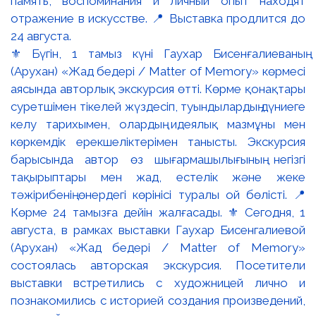
⚜️ Бүгін, 1 тамыз күні Гаухар Бисенғалиеваның
(Арухан) «Жад бедері / Matter of Memory» көрмесі
аясында авторлық экскурсия өтті. Көрме қонақтары
суретшімен тікелей жүздесіп, туындылардың дүниеге
келу тарихымен, олардың идеялық мазмұны мен
көркемдік ерекшеліктерімен танысты. Экскурсия
барысында автор өз шығармашылығының негізгі
тақырыптары мен жад, естелік және жеке
тәжірибенің өнердегі көрінісі туралы ой бөлісті. 📍
Көрме 24 тамызға дейін жалғасады. ⚜️ Сегодня, 1
августа, в рамках выставки Гаухар Бисенгалиевой
(Арухан) «Жад бедері / Matter of Memory»
состоялась авторская экскурсия. Посетители
выставки встретились с художницей лично и
познакомились с историей создания произведений,