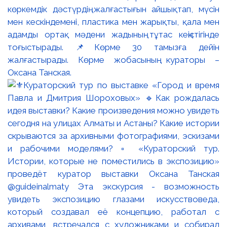
көркемдік дәстүрдің жалғастығын айшықтап, мүсін
мен кескіндемені, пластика мен жарықты, қала мен
адамды ортақ мәдени жадының тұтас кеңістігінде
тоғыстырады. 📌Көрме 30 тамызға дейін
жалғастырады. Көрме жобасының кураторы –
Оксана Танская.