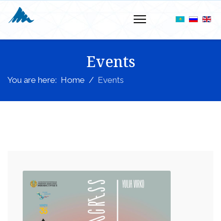
Events
You are here:
Home
Events