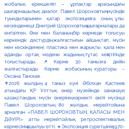
⚜️2026 жылдың 4 тамыз күні Әбілхан Қастеев
атындағы ҚР Ұлттық өнер музейінде заманауи
қазақстандық мүсін өнерінің көрнекті өкілі мүсінші
Павел Шороховтың 80 жылдық мерейтойына
арналған «ПАВЕЛ ШОРОХОВТЫҢ ҚАЛАСЫ МЕН
ДӘУІРІ» атты мерейтойлық ретроспективалық
көрмесінің ашылуы өтті. 🔹Экспозиция суретшінің 1970-