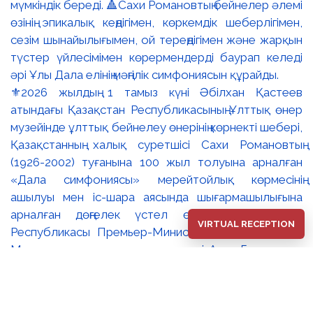
⚜️2026 жылдың 1 тамыз күні Әбілхан Қастеев
атындағы Қазақстан Республикасының Ұлттық өнер
музейінде ұлттық бейнелеу өнерінің көрнекті шебері,
Қазақстанның халық суретшісі Сахи Романовтың
(1926-2002) туғанына 100 жыл толуына арналған
«Дала симфониясы» мерейтойлық көрмесінің
ашылуы мен іс-шара аясында шығармашылығына
арналған дөңгелек үстел өтті. 🔹Қазақстан
VIRTUAL RECEPTION
Республикасы Премьер-Министрінің орынбасары –
Мәдениет және ақпарат министрі Аида Ғалымқызы
Балаева Сахи Романовтың туғанына 100 жыл
толуына арналған «Дала симфониясы»
мерейтойлық көрмесінің ашылуына орай құттықтау