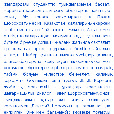
жылдардағы студенттік туындыларынан бастап,
мерейтой қарсаңындағы соңғы еңбектеріне дейінгі әр
кезеңді бір арнаға тоғыстырады. 🔸Павел
Шороховтың есімі Қазақстан қалаларының көркем
келбетімен тығыз байланысты, Алматы, Астана мен
еліміздің қалаларындағы монументалды туындылары
бүгінде бірнеше ұрпақтың мәдени жадында сақталып
әрі қалалық ортаның құрамдас бөлігіне айналып
үлгерді. Шебер қолынан шыққан мүсіндер қаланың
алаң-саябақтарына, жаяу жүргіншілеркөшелері мен
қоғамдық кеңістіктерге көрік беріп, сәулет пен өмірдің
табиғи бояуын үйлестіре бейнелеп, қаланың
көркемдік болмысын аша түседі. 🔺🔺Көрменің
жобалық ерекшелігі – ұрпақтар арасындағы
шығармашылық диалог. Павел Шороховтың мүсіндік
туындыларымен қатар экспозицияға оның ұлы,
кескіндемеші Дмитрий Шороховтың шығармалары да
енгізілген. Әке мен баланың бір көрмеде тоғысуы