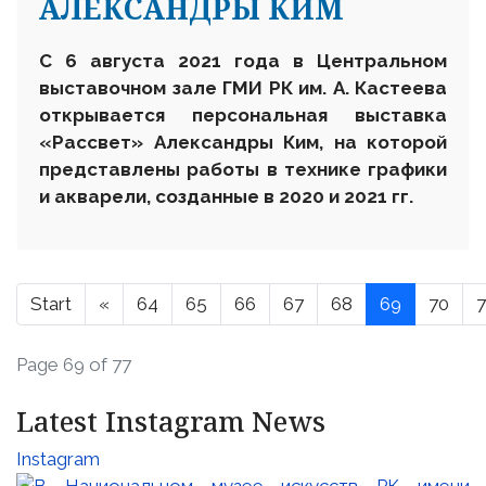
АЛЕКСАНДРЫ КИМ
С 6 августа 2021 года в Центральном
выставочном зале ГМИ РК им. А. Кастеева
открывается персональная выставка
«Рассвет» Александры Ким, на которой
представлены работы в технике графики
и акварели, созданные в 2020 и 2021 гг.
Start
«
64
65
66
67
68
69
70
7
Page 69 of 77
Latest Instagram News
Instagram