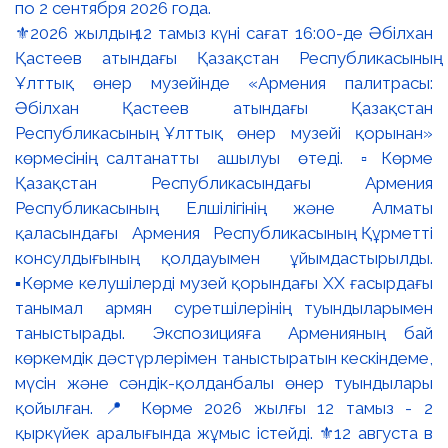
⚜️2026 жылдың 12 тамыз күні сағат 16:00-де Әбілхан
Қастеев атындағы Қазақстан Республикасының
Ұлттық өнер музейінде «Армения палитрасы:
Әбілхан Қастеев атындағы Қазақстан
Республикасының Ұлттық өнер музейі қорынан»
көрмесінің салтанатты ашылуы өтеді. ▫️Көрме
Қазақстан Республикасындағы Армения
Республикасының Елшілігінің және Алматы
қаласындағы Армения Республикасының Құрметті
консулдығының қолдауымен ұйымдастырылды.
▪️Көрме келушілерді музей қорындағы ХХ ғасырдағы
танымал армян суретшілерінің туындыларымен
таныстырады. Экспозицияға Арменияның бай
көркемдік дәстүрлерімен таныстыратын кескіндеме,
мүсін және сәндік-қолданбалы өнер туындылары
қойылған. 📍 Көрме 2026 жылғы 12 тамыз - 2
қыркүйек аралығында жұмыс істейді. ⚜️12 августа в