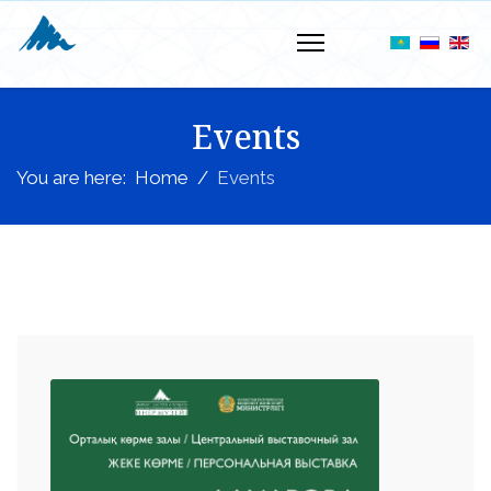
Events
You are here:
Home
Events