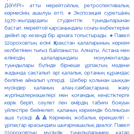
ДӘУІРІ» атты мерейтойлық ретроспективалық
көрмесінің ашылуы өтті. 🔹Экспозиция суретшінің
1970-жылдардағы студенттік туындыларынан
бастап, мерейтой қарсаңындағы соңғы еңбектеріне
дейінгі әр кезеңді бір арнаға тоғыстырады. 🔸Павел
Шороховтың есімі Қазақстан қалаларының көркем
келбетімен тығыз байланысты, Алматы, Астана мен
еліміздің қалаларындағы монументалды
туындылары бүгінде бірнеше ұрпақтың мәдени
жадында сақталып әрі қалалық ортаның құрамдас
бөлігіне айналып үлгерді. Шебер қолынан шыққан
мүсіндер қаланың алаң-саябақтарына, жаяу
жүргіншілеркөшелері мен қоғамдық кеңістіктерге
көрік беріп, сәулет пен өмірдің табиғи бояуын
үйлестіре бейнелеп, қаланың көркемдік болмысын
аша түседі. 🔺🔺Көрменің жобалық ерекшелігі –
ұрпақтар арасындағы шығармашылық диалог. Павел
Шороховтың мүсіндік туындыларымен қатар