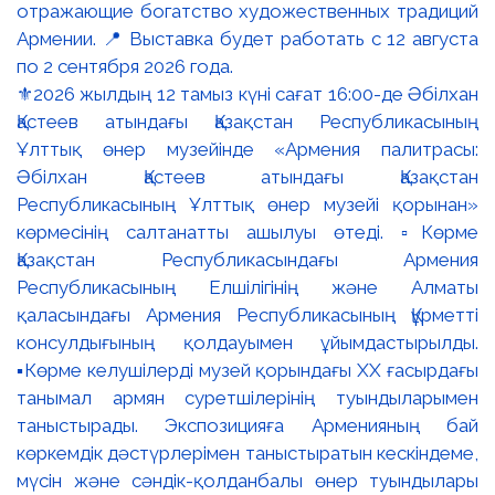
⚜️2026 жылдың 12 тамыз күні сағат 16:00-де Әбілхан
Қастеев атындағы Қазақстан Республикасының
Ұлттық өнер музейінде «Армения палитрасы:
Әбілхан Қастеев атындағы Қазақстан
Республикасының Ұлттық өнер музейі қорынан»
көрмесінің салтанатты ашылуы өтеді. ▫️Көрме
Қазақстан Республикасындағы Армения
Республикасының Елшілігінің және Алматы
қаласындағы Армения Республикасының Құрметті
консулдығының қолдауымен ұйымдастырылды.
▪️Көрме келушілерді музей қорындағы ХХ ғасырдағы
танымал армян суретшілерінің туындыларымен
таныстырады. Экспозицияға Арменияның бай
көркемдік дәстүрлерімен таныстыратын кескіндеме,
мүсін және сәндік-қолданбалы өнер туындылары