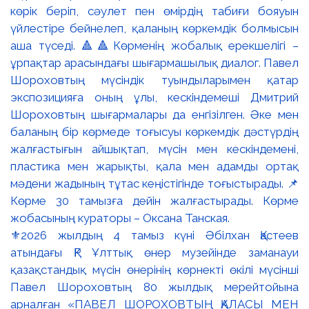
⚜️2026 жылдың 4 тамыз күні Әбілхан Қастеев
атындағы ҚР Ұлттық өнер музейінде заманауи
қазақстандық мүсін өнерінің көрнекті өкілі мүсінші
Павел Шороховтың 80 жылдық мерейтойына
арналған «ПАВЕЛ ШОРОХОВТЫҢ ҚАЛАСЫ МЕН