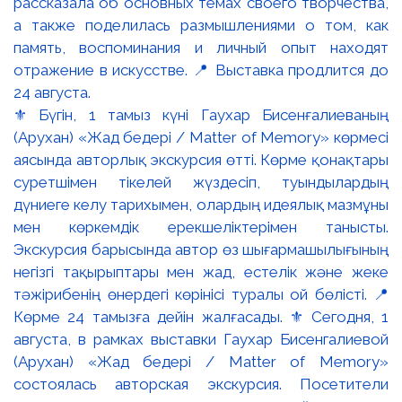
⚜️ Бүгін, 1 тамыз күні Гаухар Бисенғалиеваның
(Арухан) «Жад бедері / Matter of Memory» көрмесі
аясында авторлық экскурсия өтті. Көрме қонақтары
суретшімен тікелей жүздесіп, туындылардың
дүниеге келу тарихымен, олардың идеялық мазмұны
мен көркемдік ерекшеліктерімен танысты.
Экскурсия барысында автор өз шығармашылығының
негізгі тақырыптары мен жад, естелік және жеке
тәжірибенің өнердегі көрінісі туралы ой бөлісті. 📍
Көрме 24 тамызға дейін жалғасады. ⚜️ Сегодня, 1
августа, в рамках выставки Гаухар Бисенгалиевой
(Арухан) «Жад бедері / Matter of Memory»
состоялась авторская экскурсия. Посетители