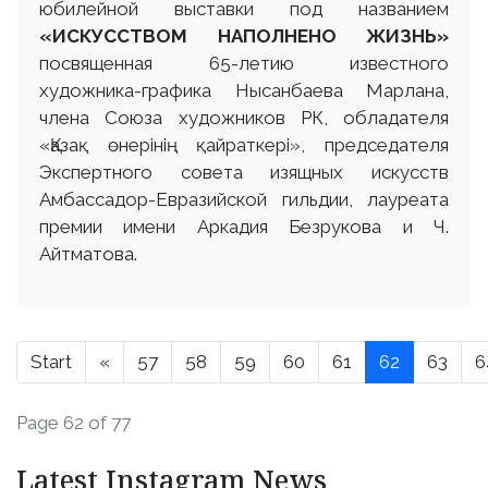
юбилейной выставки под названием
«
ИСКУССТВОМ НАПОЛНЕНО ЖИЗНЬ»
посвященная 65-летию известного
художника-графика Нысанбаева Марлана,
члена Союза художников РК, обладателя
«Қазақ өнерінің қайраткері», председателя
Экспертного совета изящных искусств
Амбассадор-Евразийской гильдии, лауреата
премии имени Аркадия Безрукова и Ч.
Айтматова.
Start
«
57
58
59
60
61
62
63
6
Page 62 of 77
Latest Instagram News