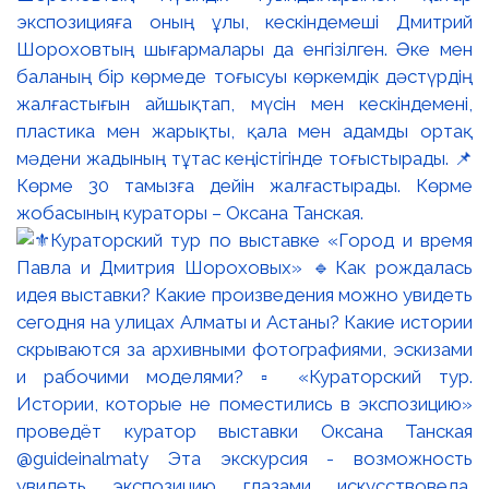
экспозицияға оның ұлы, кескіндемеші Дмитрий
Шороховтың шығармалары да енгізілген. Әке мен
баланың бір көрмеде тоғысуы көркемдік дәстүрдің
жалғастығын айшықтап, мүсін мен кескіндемені,
пластика мен жарықты, қала мен адамды ортақ
мәдени жадының тұтас кеңістігінде тоғыстырады. 📌
Көрме 30 тамызға дейін жалғастырады. Көрме
жобасының кураторы – Оксана Танская.