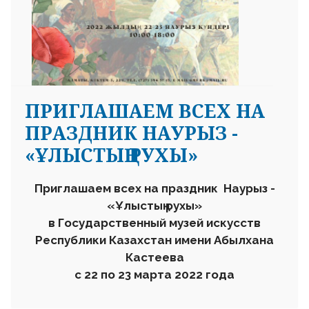
ПРИГЛАШАЕМ ВСЕХ НА
ПРАЗДНИК НАУРЫЗ -
«ҰЛЫСТЫҢ РУХЫ»
Приглашаем всех на
праздник
Наурыз
-
«
Ұлыстың рухы»
в
Государственный музей искусств
Республики Казахстан имени Аб
ы
лхана
Кастеева
с
22 по 23
марта
2022 года