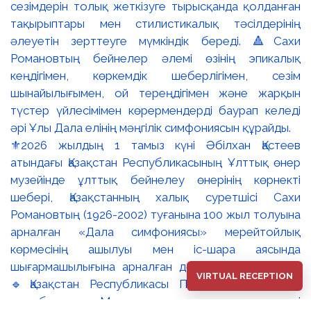
⚜️2026 жылдың 1 тамыз күні Әбілхан Қастеев
атындағы Қазақстан Республикасының Ұлттық өнер
музейінде ұлттық бейнелеу өнерінің көрнекті
шебері, Қазақстанның халық суретшісі Сахи
Романовтың (1926-2002) туғанына 100 жыл толуына
арналған «Дала симфониясы» мерейтойлық
көрмесінің ашылуы мен іс-шара аясында
шығармашылығына арналған дөңгелек үстел өтті.
VIRTUAL RECEPTION
🔹Қазақстан Республикасы Премьер-Министрінің
орынбасары – Мәдениет және ақпарат министрі