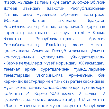
⚜️2026 жылдың 12 тамыз күні сағат 16:00-де Әбілхан
Қастеев атындағы Қазақстан Республикасының
Ұлттық өнер музейінде «Армения палитрасы:
Әбілхан Қастеев атындағы Қазақстан
Республикасының Ұлттық өнер музейі қорынан»
көрмесінің салтанатты ашылуы өтеді. ▫️Көрме
Қазақстан Республикасындағы Армения
Республикасының Елшілігінің және Алматы
қаласындағы Армения Республикасының Құрметті
консулдығының қолдауымен ұйымдастырылды.
▪️Көрме келушілерді музей қорындағы ХХ ғасырдағы
танымал армян суретшілерінің туындыларымен
таныстырады. Экспозицияға Арменияның бай
көркемдік дәстүрлерімен таныстыратын кескіндеме,
мүсін және сәндік-қолданбалы өнер туындылары
қойылған. 📍 Көрме 2026 жылғы 12 тамыз - 2
қыркүйек аралығында жұмыс істейді. ⚜️12 августа в
16:00 в Национальном музее искусств Республики