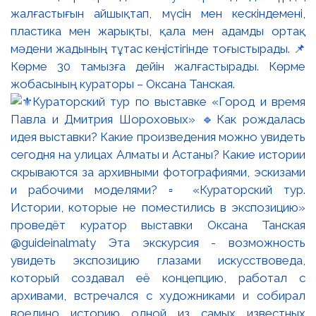
жалғастығын айшықтап, мүсін мен кескіндемені,
пластика мен жарықты, қала мен адамды ортақ
мәдени жадының тұтас кеңістігінде тоғыстырады. 📌
Көрме 30 тамызға дейін жалғастырады. Көрме
жобасының кураторы – Оксана Танская.