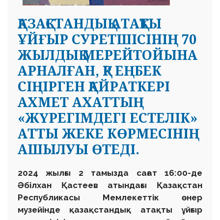
ҚАЗАҚСТАНДЫҚ АТАҚТЫ
ҰЙҒЫР СУРЕТШІСІНІҢ 70
ЖЫЛДЫҚ МЕРЕЙТОЙЫНА
АРНАЛҒАН, ҚР ЕҢБЕК
СІҢІРГЕН ҚАЙРАТКЕРІ
АХМЕТ АХАТТЫҢ
«ЖҮРЕГІМДЕГІ ЕСТЕЛІК»
АТТЫ ЖЕКЕ КӨРМЕСІНІҢ
АШЫЛУЫ ӨТЕДІ.
2024 жылғы 2 тамызда сағат 16:00-де
Әбілхан Қастеев атындағы Қазақстан
Республикасы Мемлекеттік өнер
музейінде қазақстандық атақты ұйғыр