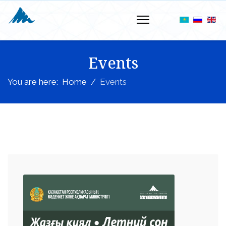
Events
You are here:
Home
Events