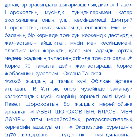
⚜️2026 жылдың 4 тамыз күні Әбілхан Қастеев
атындағы ҚР Ұлттық өнер музейінде заманауи
қазақстандық мүсін өнерінің көрнекті өкілі мүсінші
Павел Шороховтың 80 жылдық мерейтойына
арналған «ПАВЕЛ ШОРОХОВТЫҢ ҚАЛАСЫ МЕН
ДӘУІРІ» атты мерейтойлық ретроспективалық
көрмесінің ашылуы өтті. 🔹Экспозиция суретшінің
1970-жылдардағы студенттік туындыларынан