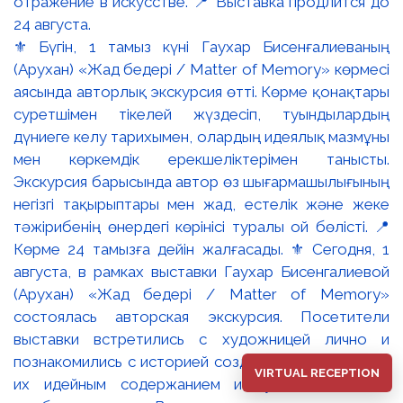
⚜️ Бүгін, 1 тамыз күні Гаухар Бисенғалиеваның
(Арухан) «Жад бедері / Matter of Memory» көрмесі
аясында авторлық экскурсия өтті. Көрме қонақтары
суретшімен тікелей жүздесіп, туындылардың
дүниеге келу тарихымен, олардың идеялық мазмұны
мен көркемдік ерекшеліктерімен танысты.
Экскурсия барысында автор өз шығармашылығының
негізгі тақырыптары мен жад, естелік және жеке
тәжірибенің өнердегі көрінісі туралы ой бөлісті. 📍
Көрме 24 тамызға дейін жалғасады. ⚜️ Сегодня, 1
августа, в рамках выставки Гаухар Бисенгалиевой
(Арухан) «Жад бедері / Matter of Memory»
состоялась авторская экскурсия. Посетители
выставки встретились с художницей лично и
познакомились с историей создания произведений,
VIRTUAL RECEPTION
их идейным содержанием и художественными