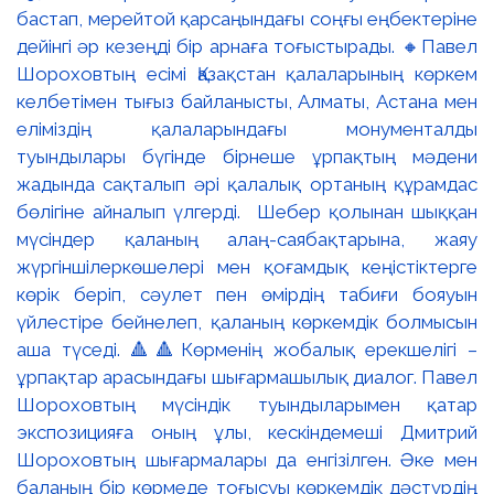
бастап, мерейтой қарсаңындағы соңғы еңбектеріне
дейінгі әр кезеңді бір арнаға тоғыстырады. 🔸Павел
Шороховтың есімі Қазақстан қалаларының көркем
келбетімен тығыз байланысты, Алматы, Астана мен
еліміздің қалаларындағы монументалды
туындылары бүгінде бірнеше ұрпақтың мәдени
жадында сақталып әрі қалалық ортаның құрамдас
бөлігіне айналып үлгерді. Шебер қолынан шыққан
мүсіндер қаланың алаң-саябақтарына, жаяу
жүргіншілеркөшелері мен қоғамдық кеңістіктерге
көрік беріп, сәулет пен өмірдің табиғи бояуын
үйлестіре бейнелеп, қаланың көркемдік болмысын
аша түседі. 🔺🔺Көрменің жобалық ерекшелігі –
ұрпақтар арасындағы шығармашылық диалог. Павел
Шороховтың мүсіндік туындыларымен қатар
экспозицияға оның ұлы, кескіндемеші Дмитрий
Шороховтың шығармалары да енгізілген. Әке мен
баланың бір көрмеде тоғысуы көркемдік дәстүрдің