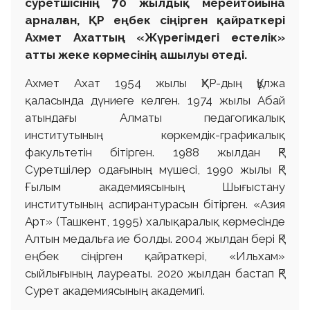
суретшісінің 70 жылдық мерейтойына
арналған, ҚР еңбек сіңірген қайраткері
Ахмет Ахаттың «Жүрегімдегі естелік»
атты жеке көрмесінің ашылуы өтеді.
Ахмет Ахат 1954 жылы ҚХР-дың Құлжа
қаласында дүниеге келген. 1974 жылы Абай
атындағы Алматы педагогикалық
институтының көркемдік-графикалық
факультетін бітірген. 1988 жылдан ҚР
Суретшілер одағының мүшесі, 1990 жылы ҚР
Ғылым академиясының Шығыстану
институтының аспирантурасын бітірген. «Азия
Арт» (Ташкент, 1995) халықаралық көрмесінде
Алтын медальға ие болды. 2004 жылдан бері ҚР
еңбек сіңірген қайраткері, «Ильхам»
сыйлығының лауреаты. 2020 жылдан бастап ҚР
Сурет академиясының академигі.