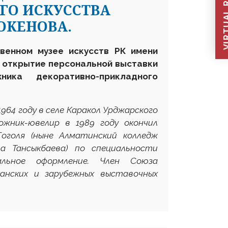
VIRTUAL REC
ГО ИСКУССТВА
ОКЕНОВА.
твенном музее искусств РК имени
 открытие персональной выставки
ика декоративно-прикладного
4 году в селе Каракол Урджарского
ожник-ювелир в 1989 году окончил
Гоголя (ныне Алматинский колледж
ла Тансыкбаева) по специальности
альное оформление. Член Союза
канских и зарубежных выставочных