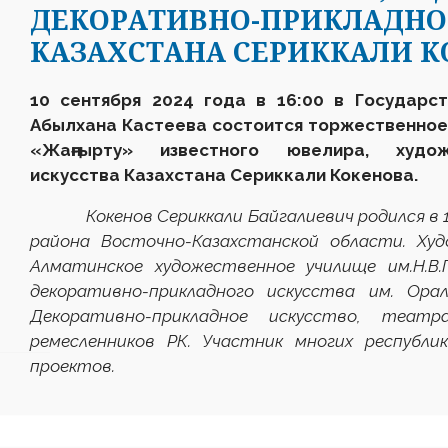
ДЕКОРАТИВНО-ПРИКЛАДНО
КАЗАХСТАНА СЕРИККАЛИ К
10 сентября 2024 года в 16:00 в Государс
Абылхана Кастеева состоится торжественное
«Жаңғыр
т
у» известного ювелира, художн
искусства Казахстана Сериккали Кокенова.
Кокенов Сериккали Байгалиевич родился в 196
района Восточно-Казахстанской области. Худ
Алматинское художественное училище им.Н.В.
декоративно-прикладного искусства им. Ора
Декоративно-прикладное искусство, театр
ремесленников РК. Участник многих республи
проектов.