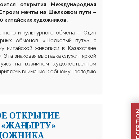
тоится открытия
Международн
ая
Строим
мечты на
Шелковом пути –
20
китайских художников.
енного и культурного обмена — Один
турных обменов «Шелковый путь» с
у китайской живописи в Казахстане
 Эта знаковая выставка служит яркой
руясь на взаимном художественном
привлечь внимание к общему наследию
ОЕ ОТКРЫТИЕ
«ЖАҢҒЫРТУ»
УДОЖНИКА