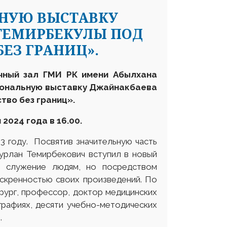
ЬНУЮ ВЫСТАВКУ
ТЕМИРБЕКУЛЫ ПОД
ЕЗ ГРАНИЦ».
чный зал ГМИ РК имени Абылхана
ональную выставку Джайнакбаева
тво без границ»
.
2024 года в 16.00.
3 году. Посвятив значительную часть
Нурлан Темирбекович вступил в новый
е служение людям, но посредством
искренностью своих произведений. По
рург, профессор, доктор медицинских
графиях, десяти учебно-методических
.