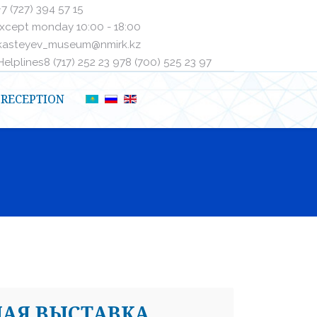
+7 (727) 394 57 15
xcept monday 10:00 - 18:00
kasteyev_museum@nmirk.kz
elplinesㅤ8 (717) 252 23 97ㅤㅤ8 (700) 525 23 97
RECEPTION
НАЯ ВЫСТАВКА