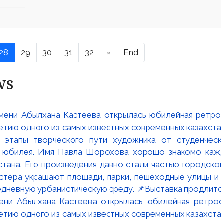
28
29
30
31
32
»
End
ws
мени Абылхана Кастеева открылась юбилейная ретр
ю одного из самых известных современных казахста