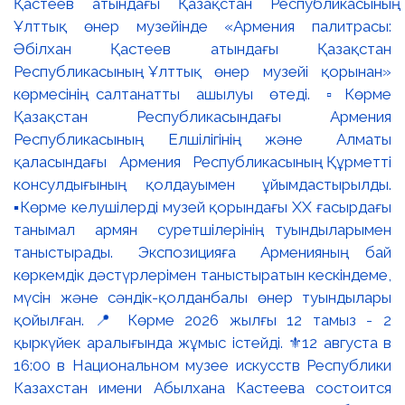
Қастеев атындағы Қазақстан Республикасының
Ұлттық өнер музейінде «Армения палитрасы:
Әбілхан Қастеев атындағы Қазақстан
Республикасының Ұлттық өнер музейі қорынан»
көрмесінің салтанатты ашылуы өтеді. ▫️Көрме
Қазақстан Республикасындағы Армения
Республикасының Елшілігінің және Алматы
қаласындағы Армения Республикасының Құрметті
консулдығының қолдауымен ұйымдастырылды.
▪️Көрме келушілерді музей қорындағы ХХ ғасырдағы
танымал армян суретшілерінің туындыларымен
таныстырады. Экспозицияға Арменияның бай
көркемдік дәстүрлерімен таныстыратын кескіндеме,
мүсін және сәндік-қолданбалы өнер туындылары
қойылған. 📍 Көрме 2026 жылғы 12 тамыз - 2
қыркүйек аралығында жұмыс істейді. ⚜️12 августа в
16:00 в Национальном музее искусств Республики
Казахстан имени Абылхана Кастеева состоится