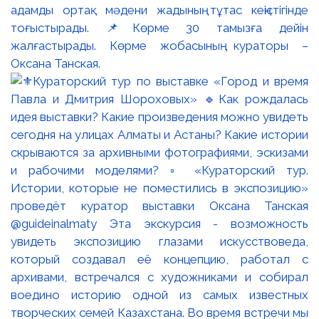
адамды ортақ мәдени жадының тұтас кеңістігінде
тоғыстырады. 📌Көрме 30 тамызға дейін
жалғастырады. Көрме жобасының кураторы –
Оксана Танская.