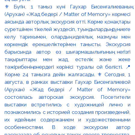
⚜️ Бүгін, 1 тамыз күні Гаухар Бисенғалиеваның
(Арухан) «Жад бедері / Matter of Memory» көрмесі
аясында авторлық экскурсия өтті. Көрме қонақтары
суретшімен тікелей жүздесіп, туындылардың дүниеге
келу тарихымен, олардың идеялық мазмұны мен
көркемдік ерекшеліктерімен танысты. Экскурсия
барысында автор өз шығармашылығының негізгі
тақырыптары мен жад, естелік және жеке
тәжірибенің өнердегі көрінісі туралы ой бөлісті. 📍
Көрме 24 тамызға дейін жалғасады. ⚜️ Сегодня, 1
августа, в рамках выставки Гаухар Бисенгалиевой
(Арухан) «Жад бедері / Matter of Memory»
состоялась авторская экскурсия. Посетители
выставки встретились с художницей лично и
познакомились с историей создания произведений,
их идейным содержанием и художественными
особенностями. В ходе экскурсии автор
рассказала об основных темах своего творчества,