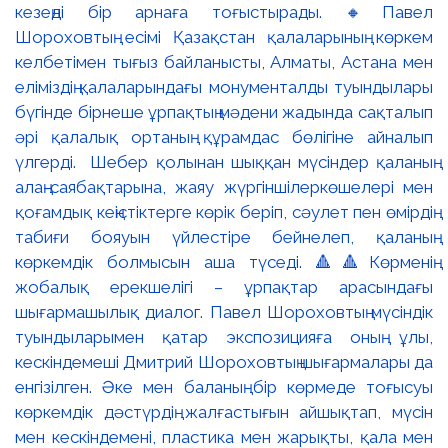
кезеңді бір арнаға тоғыстырады. 🔸Павел
Шороховтың есімі Қазақстан қалаларының көркем
келбетімен тығыз байланысты, Алматы, Астана мен
еліміздің қалаларындағы монументалды туындылары
бүгінде бірнеше ұрпақтың мәдени жадында сақталып
әрі қалалық ортаның құрамдас бөлігіне айналып
үлгерді. Шебер қолынан шыққан мүсіндер қаланың
алаң-саябақтарына, жаяу жүргіншілеркөшелері мен
қоғамдық кеңістіктерге көрік беріп, сәулет пен өмірдің
табиғи бояуын үйлестіре бейнелеп, қаланың
көркемдік болмысын аша түседі. 🔺🔺Көрменің
жобалық ерекшелігі – ұрпақтар арасындағы
шығармашылық диалог. Павел Шороховтың мүсіндік
туындыларымен қатар экспозицияға оның ұлы,
кескіндемеші Дмитрий Шороховтың шығармалары да
енгізілген. Әке мен баланың бір көрмеде тоғысуы
көркемдік дәстүрдің жалғастығын айшықтап, мүсін
мен кескіндемені, пластика мен жарықты, қала мен