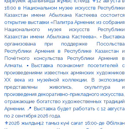
⚜️2026 жылдың 12 тамыз күні сағат 16:00-де Әбілхан