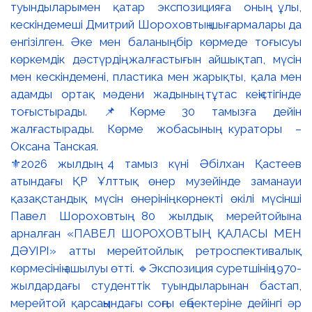
⚜️2026 жылдың 4 тамыз күні Әбілхан Қастеев
атындағы ҚР Ұлттық өнер музейінде заманауи
қазақстандық мүсін өнерінің көрнекті өкілі мүсінші
Павел Шороховтың 80 жылдық мерейтойына
арналған «ПАВЕЛ ШОРОХОВТЫҢ ҚАЛАСЫ МЕН
ДӘУІРІ» атты мерейтойлық ретроспективалық
көрмесінің ашылуы өтті. 🔹Экспозиция суретшінің 1970-
жылдардағы студенттік туындыларынан бастап,
мерейтой қарсаңындағы соңғы еңбектеріне дейінгі әр