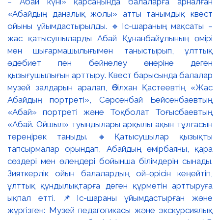
– Абай күні» қарсаңында балаларға арналған
«Абайдың даналық жолы» атты танымдық квест
ойыны ұйымдастырылды. 🔹Іс-шараның мақсаты –
жас қатысушыларды Абай Құнанбайұлының өмірі
мен шығармашылығымен таныстырып, ұлттық
әдебиет пен бейнелеу өнеріне деген
қызығушылығын арттыру. Квест барысында балалар
музей залдарын аралап, Әбілхан Қастеевтің «Жас
Абайдың портреті», Сәрсенбай Бейсенбаевтың
«Абай» портреті және Тоқболат Тоғысбаевтың
«Абай. Ойшыл» туындылары арқылы ақын тұлғасын
тереңірек таныды. 🔸Қатысушылар қызықты
тапсырмалар орындап, Абайдың өмірбаяны, қара
сөздері мен өлеңдері бойынша білімдерін сынады.
Зияткерлік ойын балалардың ой-өрісін кеңейтіп,
ұлттық құндылықтарға деген құрметін арттыруға
ықпал етті. 📌Іс-шараны ұйымдастырған және
жүргізген: Музей педагогикасы және экскурсиялық