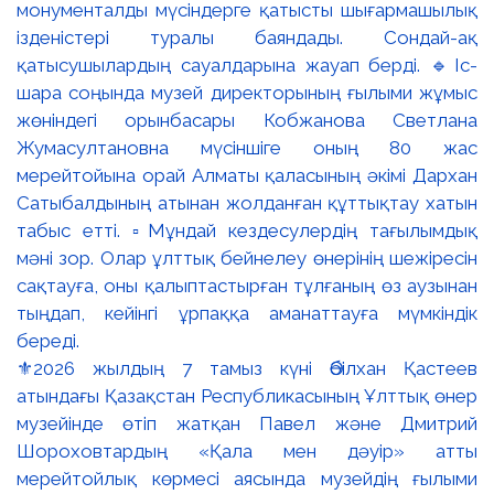
⚜️2026 жылдың 7 тамыз күні Әбілхан Қастеев
атындағы Қазақстан Республикасының Ұлттық өнер
музейінде өтіп жатқан Павел және Дмитрий
Шороховтардың «Қала мен дәуір» атты
мерейтойлық көрмесі аясында музейдің ғылыми