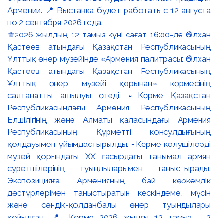
⚜️2026 жылдың 12 тамыз күні сағат 16:00-де Әбілхан
Қастеев атындағы Қазақстан Республикасының
Ұлттық өнер музейінде «Армения палитрасы: Әбілхан
Қастеев атындағы Қазақстан Республикасының
Ұлттық өнер музейі қорынан» көрмесінің
салтанатты ашылуы өтеді. ▫️Көрме Қазақстан
Республикасындағы Армения Республикасының
Елшілігінің және Алматы қаласындағы Армения
Республикасының Құрметті консулдығының
қолдауымен ұйымдастырылды. ▪️Көрме келушілерді
музей қорындағы ХХ ғасырдағы танымал армян
суретшілерінің туындыларымен таныстырады.
Экспозицияға Арменияның бай көркемдік
дәстүрлерімен таныстыратын кескіндеме, мүсін
және сәндік-қолданбалы өнер туындылары
қойылған. 📍 Көрме 2026 жылғы 12 тамыз - 2