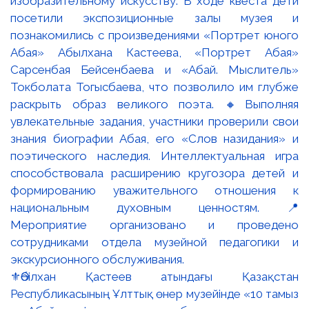
⚜️Әбілхан Қастеев атындағы Қазақстан
Республикасының Ұлттық өнер музейінде «10 тамыз