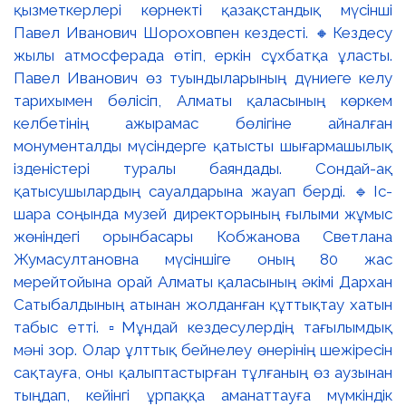
қызметкерлері көрнекті қазақстандық мүсінші
Павел Иванович Шороховпен кездесті. 🔸Кездесу
жылы атмосферада өтіп, еркін сұхбатқа ұласты.
Павел Иванович өз туындыларының дүниеге келу
тарихымен бөлісіп, Алматы қаласының көркем
келбетінің ажырамас бөлігіне айналған
монументалды мүсіндерге қатысты шығармашылық
ізденістері туралы баяндады. Сондай-ақ
қатысушылардың сауалдарына жауап берді. 🔹Іс-
шара соңында музей директорының ғылыми жұмыс
жөніндегі орынбасары Кобжанова Светлана
Жумасултановна мүсіншіге оның 80 жас
мерейтойына орай Алматы қаласының әкімі Дархан
Сатыбалдының атынан жолданған құттықтау хатын
табыс етті. ▫️Мұндай кездесулердің тағылымдық
мәні зор. Олар ұлттық бейнелеу өнерінің шежіресін
сақтауға, оны қалыптастырған тұлғаның өз аузынан
тыңдап, кейінгі ұрпаққа аманаттауға мүмкіндік