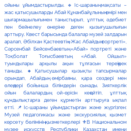
ойыны ұйымдастырылды. 🔹Іс-шараның мақсаты –
жас қатысушыларды Абай Құнанбайұлының өмірі мен
шығармашылығымен таныстырып, ұлттық әдебиет
пен бейнелеу өнеріне деген қызығушылығын
арттыру. Квест барысында балалар музей залдарын
аралап, Әбілхан Қастеевтің «Жас Абайдың портреті»,
Сәрсенбай Бейсенбаевтың «Абай» портреті және
Тоқболат Тоғысбаевтың «Абай. Ойшыл»
туындылары арқылы ақын тұлғасын тереңірек
таныды. 🔸Қатысушылар қызықты тапсырмалар
орындап, Абайдың өмірбаяны, қара сөздері мен
өлеңдері бойынша білімдерін сынады. Зияткерлік
ойын балалардың ой-өрісін кеңейтіп, ұлттық
құндылықтарға деген құрметін арттыруға ықпал
етті. 📌Іс-шараны ұйымдастырған және жүргізген:
Музей педагогикасы және экскурсиялық қызмет
көрсету бөлімінің қызметкерлері ⚜️В Национальном
музее искусств Республики Казахстан имени