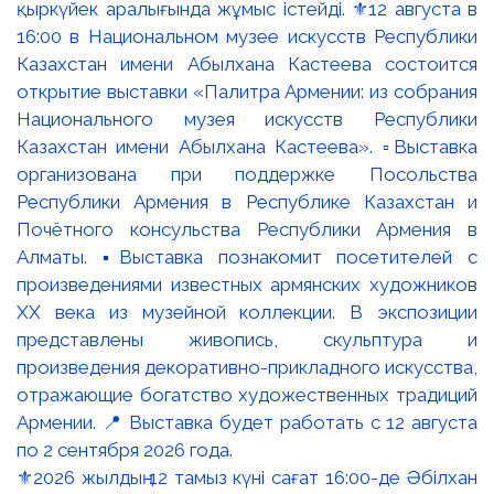
⚜️2026 жылдың 12 тамыз күні сағат 16:00-де Әбілхан