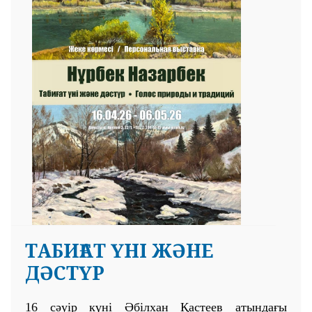
ТАБИҒАТ ҮНІ ЖӘНЕ
ДӘСТҮР
16 сәуір күні Әбілхан Қастеев атындағы