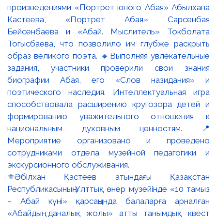
⚜️Әбілхан Қастеев атындағы Қазақстан
Республикасының Ұлттық өнер музейінде «10 тамыз
– Абай күні» қарсаңында балаларға арналған
«Абайдың даналық жолы» атты танымдық квест