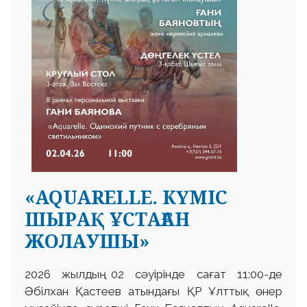
«AQUARELLE. КҮМІС
ШЫРАҚ ҰСТАҒАН
ЖОЛАУШЫ»
2026 жылдың 02 сәуірінде сағат 11:00-де
Әбілхан Қастеев атындағы ҚР Ұлттық өнер