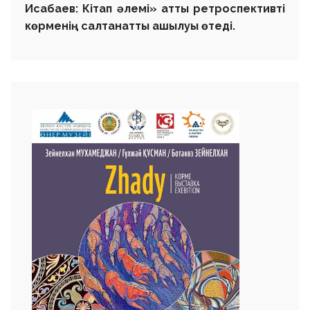
Исабаев: Кітап әлемі» атты ретроспективті
көрменің салтанатты ашылуы өтеді.