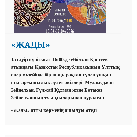
«ЖАДЫ»
15 сәуір күні сағат 16:00-де Әбілхан Қастеев
атындағы Қазақстан Республикасының Ұлттық
өнер музейінде бір шаңырақтан түлеп ұшқан
шығармашылық әулет өкілдері: Мұхамеджан
Зейнелхан, Гүлжай Құсман және Ботакөз
Зейнелханның туындыларынан құралған
«Жады» атты көрменің ашылуы өтеді