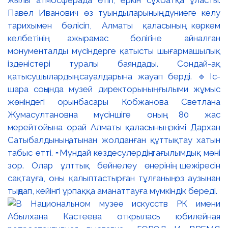
Павел Иванович өз туындыларының дүниеге келу
тарихымен бөлісіп, Алматы қаласының көркем
келбетінің ажырамас бөлігіне айналған
монументалды мүсіндерге қатысты шығармашылық
ізденістері туралы баяндады. Сондай-ақ
қатысушылардың сауалдарына жауап берді. 🔹Іс-
шара соңында музей директорының ғылыми жұмыс
жөніндегі орынбасары Кобжанова Светлана
Жумасултановна мүсіншіге оның 80 жас
мерейтойына орай Алматы қаласының әкімі Дархан
Сатыбалдының атынан жолданған құттықтау хатын
табыс етті. ▫️Мұндай кездесулердің тағылымдық мәні
зор. Олар ұлттық бейнелеу өнерінің шежіресін
сақтауға, оны қалыптастырған тұлғаның өз аузынан
тыңдап, кейінгі ұрпаққа аманаттауға мүмкіндік береді.