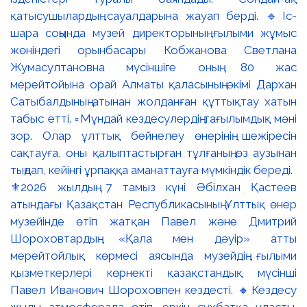
⚜️2026 жылдың 7 тамыз күні Әбілхан Қастеев
атындағы Қазақстан Республикасының Ұлттық өнер
музейінде өтіп жатқан Павел және Дмитрий
Шороховтардың «Қала мен дәуір» атты
мерейтойлық көрмесі аясында музейдің ғылыми
қызметкерлері көрнекті қазақстандық мүсінші
Павел Иванович Шороховпен кездесті. 🔸Кездесу
жылы атмосферада өтіп, еркін сұхбатқа ұласты.