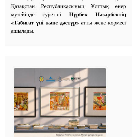
Қазақстан Республикасының Ұлттық өнер
музейінде суретші
Нұрбек Назарбектің
«Табиғат үні және дәстүр»
атты жеке көрмесі
ашылады.