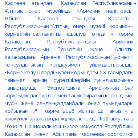
Қастеев атындағы Қазақстан Республикасының
Ұлттық өнер музейінде «Армения палитрасы:
Әбілхан Қастеев атындағы Қазақстан
Республикасының Ұлттық өнер музейі қорынан»
көрмесінің салтанатты ашылуы өтеді. ▫️Көрме
Қазақстан Республикасындағы Армения
Республикасының Елшілігінің және Алматы
қаласындағы Армения Республикасының Құрметті
консулдығының қолдауымен ұйымдастырылды.
▪️Көрме келушілерді музей қорындағы ХХ ғасырдағы
танымал армян суретшілерінің туындыларымен
таныстырады. Экспозицияға Арменияның бай
көркемдік дәстүрлерімен таныстыратын кескіндеме,
мүсін және сәндік-қолданбалы өнер туындылары
қойылған. 📍 Көрме 2026 жылғы 12 тамыз - 2
қыркүйек аралығында жұмыс істейді. ⚜️12 августа в
16:00 в Национальном музее искусств Республики
Казахстан имени Абылхана Кастеева состоится