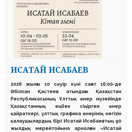
ИСАТАЙ ИСАБАЕВ
2026 жылғы 10 сәуір күні сағат 16:00-де
Әбілхан Қастеев атындағы Қазақстан
Республикасының Ұлттық өнер музейінде
Қазақстанның еңбек сіңірген өнер
қайраткері, ұлттық графика өнерінің негізін
қалаушылардың бірі Исатай Исабаевтың 90
жылдық мерейтойына арналған «Исатай