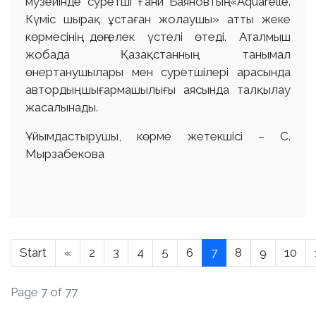
музейінде суретші Ғани Баяновтың «Aquarelle.
Күміс шырақ ұстаған жолаушы» атты жеке
көрмесінің дөңгелек үстелі өтеді. Аталмыш
жобада Қазақстанның танымал
өнертанушылары мен суретшілері арасында
автордың шығармашылығы аясында талқылау
жасалынады.
Ұйымдастырушы, көрме жетекшісі – С.
Мырзабекова
Start
«
2
3
4
5
6
7
8
9
10
Page 7 of 77