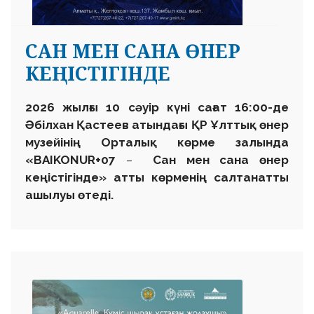
САН МЕН САНА ӨНЕР
КЕҢІСТІГІНДЕ
2026 жылғы 10 сәуір күні сағат 16:00-де
Әбілхан Қастеев атындағы ҚР Ұлттық өнер
музейінің Орталық көрме залында
«BAIKONUR+07
–
Сан мен сана өнер
кеңістігінде»
атты көрменің салтанатты
ашылуы өтеді.