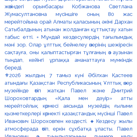
⚜️2026 жылдың 7 тамыз күні Әбілхан Қастеев
атындағы Қазақстан Республикасының Ұлттық өнер
музейінде өтіп жатқан Павел және Дмитрий
Шороховтардың «Қала мен дәуір» атты
мерейтойлық көрмесі аясында музейдің ғылыми
қызметкерлері көрнекті қазақстандық мүсінші Павел
Иванович Шороховпен кездесті. 🔸Кездесу жылы
атмосферада өтіп, еркін сұхбатқа ұласты. Павел
Иванович өз туындыларының дүниеге келу