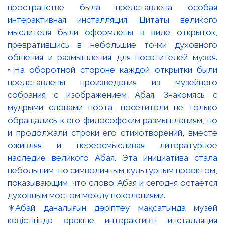
⚜️Абай даналығын дәріптеу мақсатында музей
кеңістігінде ерекше интерактивті инсталляция