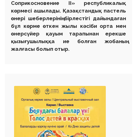
Соприкосновение II
» республикалық
көрмесі ашылады. Қазақстандық пастель
өнері шеберлерінің бірлестігі дайындаған
бұл көрме өткен жылы кәсіби орта мен
өнерсүйер қауым тарапынан ерекше
қызығушылыққа ие болған жобаның
жалғасы болып отыр.