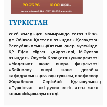
ТҮРКІСТАН
2026 жылдың 20 мамырында сағат 16:00-
де Әбілхан Қастеев атындағы Қазақстан
Республикасының Ұлттық өнер музейінде
ҚР Еңбек сіңірген қайраткері, М.Әуезов
атындағы Оңтүстік Қазақстан университеті
«Мәдениет және өнер» факультеті
«Бейнелеу өнері және дизайн»
кафедрасының аға оқытушысы, профессор
Жорабеков Серікбай Құлышұлының
«Түркістан – екі дүние есігі» атты жеке
көрмесінің ашылуы өтеді.