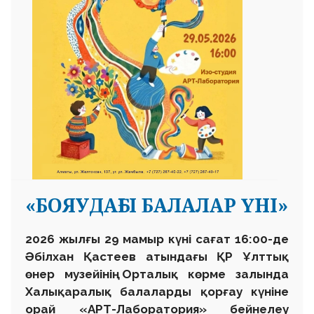
«БОЯУДАҒЫ БАЛАЛАР ҮНІ»
2026 жылғы 29 мамыр күні сағат 16:00-де
Әбілхан Қастеев атындағы ҚР Ұлттық
өнер музейінің Орталық көрме залында
Халықаралық балаларды қорғау күніне
орай «АРТ-Лаборатория» бейнелеу