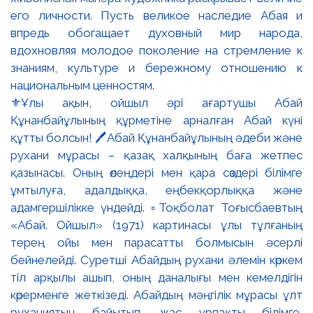
⚜️Ұлы ақын, ойшыл әрі ағартушы Абай
Құнанбайұлының құрметіне арналған Абай күні
құтты болсын! 🖊️Абай Құнанбайұлының әдеби және
рухани мұрасы – қазақ халқының баға жетпес
қазынасы. Оның өлеңдері мен қара сөздері білімге
ұмтылуға, адалдыққа, еңбекқорлыққа және
адамгершілікке үндейді. ▫️Тоқболат Тоғысбаевтың
«Абай. Ойшыл» (1971) картинасы ұлы тұлғаның
терең ойы мен парасатты болмысын әсерлі
бейнелейді. Суретші Абайдың рухани әлемін көркем
тіл арқылы ашып, оның даналығы мен кемелдігін
көрерменге жеткізеді. Абайдың мәңгілік мұрасы ұлт
руханиятын байытып, жас ұрпақты білімге,