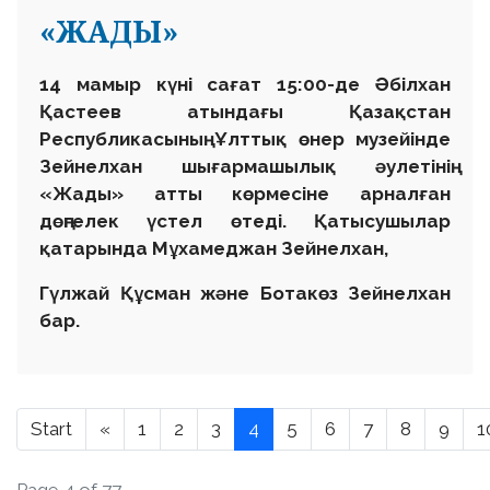
«ЖАДЫ»
14 мамыр күні сағат 15:00-де Әбілхан
Қастеев атындағы Қазақстан
Республикасының Ұлттық өнер музейінде
Зейнелхан шығармашылық әулетінің
«Жады» атты көрмесіне арналған
дөңгелек үстел өтеді. Қатысушылар
қатарында Мұхамеджан Зейнелхан,
Гүлжай Құсман және Ботакөз Зейнелхан
бар.
Start
«
1
2
3
4
5
6
7
8
9
1