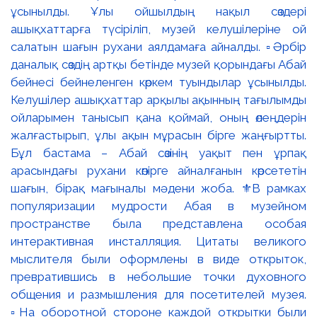
ұсынылды. Ұлы ойшылдың нақыл сөздері
ашықхаттарға түсіріліп, музей келушілеріне ой
салатын шағын рухани аялдамаға айналды. ▫️Әрбір
даналық сөздің артқы бетінде музей қорындағы Абай
бейнесі бейнеленген көркем туындылар ұсынылды.
Келушілер ашықхаттар арқылы ақынның тағылымды
ойларымен танысып қана қоймай, оның өлеңдерін
жалғастырып, ұлы ақын мұрасын бірге жаңғыртты.
Бұл бастама – Абай сөзінің уақыт пен ұрпақ
арасындағы рухани көпірге айналғанын көрсететін
шағын, бірақ мағыналы мәдени жоба. ⚜️В рамках
популяризации мудрости Абая в музейном
пространстве была представлена особая
интерактивная инсталляция. Цитаты великого
мыслителя были оформлены в виде открыток,
превратившись в небольшие точки духовного
общения и размышления для посетителей музея.
▫️На оборотной стороне каждой открытки были