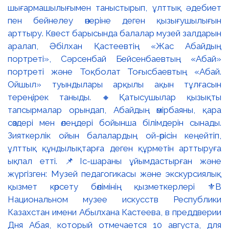
шығармашылығымен таныстырып, ұлттық әдебиет
пен бейнелеу өнеріне деген қызығушылығын
арттыру. Квест барысында балалар музей залдарын
аралап, Әбілхан Қастеевтің «Жас Абайдың
портреті», Сәрсенбай Бейсенбаевтың «Абай»
портреті және Тоқболат Тоғысбаевтың «Абай.
Ойшыл» туындылары арқылы ақын тұлғасын
тереңірек таныды. 🔸Қатысушылар қызықты
тапсырмалар орындап, Абайдың өмірбаяны, қара
сөздері мен өлеңдері бойынша білімдерін сынады.
Зияткерлік ойын балалардың ой-өрісін кеңейтіп,
ұлттық құндылықтарға деген құрметін арттыруға
ықпал етті. 📌Іс-шараны ұйымдастырған және
жүргізген: Музей педагогикасы және экскурсиялық
қызмет көрсету бөлімінің қызметкерлері ⚜️В
Национальном музее искусств Республики
Казахстан имени Абылхана Кастеева, в преддверии
Дня Абая, который отмечается 10 августа, для