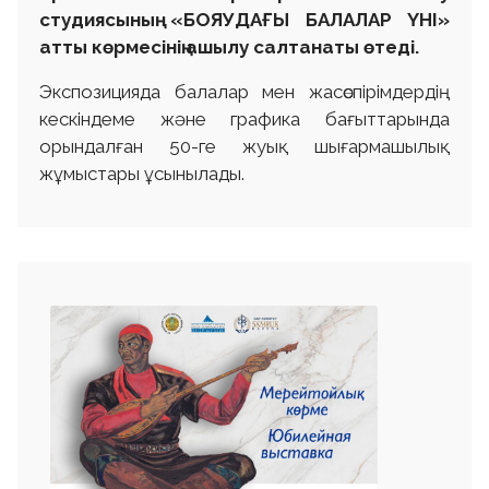
студиясының «БОЯУДАҒЫ БАЛАЛАР ҮНІ»
атты көрмесінің ашылу салтанаты өтеді.
Экспозицияда балалар мен жасөспірімдердің
кескіндеме және графика бағыттарында
орындалған 50-ге жуық шығармашылық
жұмыстары ұсынылады.