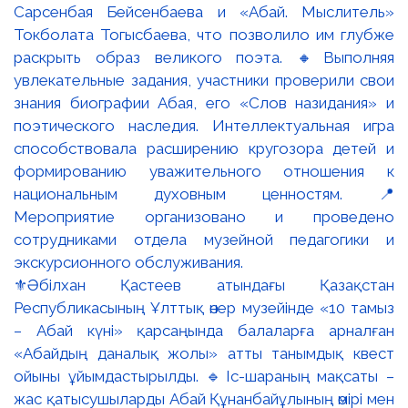
⚜️Әбілхан Қастеев атындағы Қазақстан
Республикасының Ұлттық өнер музейінде «10 тамыз
– Абай күні» қарсаңында балаларға арналған
«Абайдың даналық жолы» атты танымдық квест
ойыны ұйымдастырылды. 🔹Іс-шараның мақсаты –
жас қатысушыларды Абай Құнанбайұлының өмірі мен