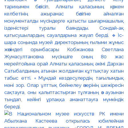
тарихымен бөлісіп, Алматы қаласының көркем
келбетінің ажырамас бөлігіне айналған
монументалды мүсіндерге қатысты шығармашылық
ізденістері туралы баяндады. Сондай-ақ
қатысушылардың сауалдарына жауап берді. 🔹Іс-
шара соңында музей директорының ғылыми жұмыс
жөніндегі орынбасары Кобжанова Светлана
Жумасултановна мүсіншіге оның 80 жас
мерейтойына орай Алматы қаласының әкімі Дархан
Сатыбалдының атынан жолданған құттықтау хатын
табыс етті. ▫️Мұндай кездесулердің тағылымдық
мәні зор. Олар ұлттық бейнелеу өнерінің шежіресін
сақтауға, оны қалыптастырған тұлғаның өз аузынан
тыңдап, кейінгі ұрпаққа аманаттауға мүмкіндік
береді.