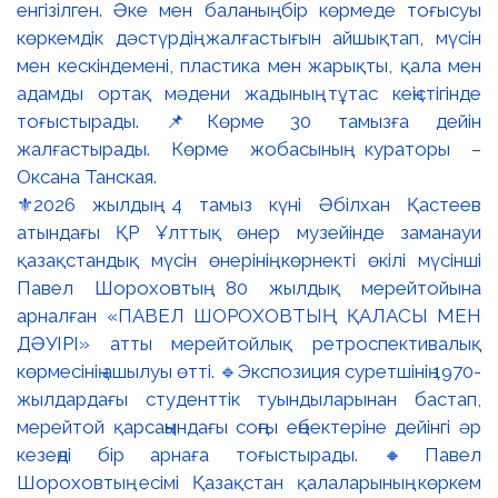
⚜️2026 жылдың 4 тамыз күні Әбілхан Қастеев
атындағы ҚР Ұлттық өнер музейінде заманауи
қазақстандық мүсін өнерінің көрнекті өкілі мүсінші
Павел Шороховтың 80 жылдық мерейтойына
арналған «ПАВЕЛ ШОРОХОВТЫҢ ҚАЛАСЫ МЕН
ДӘУІРІ» атты мерейтойлық ретроспективалық
көрмесінің ашылуы өтті. 🔹Экспозиция суретшінің 1970-
жылдардағы студенттік туындыларынан бастап,
мерейтой қарсаңындағы соңғы еңбектеріне дейінгі әр
кезеңді бір арнаға тоғыстырады. 🔸Павел
Шороховтың есімі Қазақстан қалаларының көркем