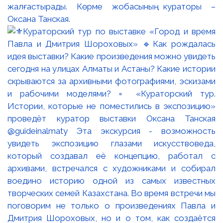
жалғастырады. Көрме жобасының кураторы –
Оксана Танская.