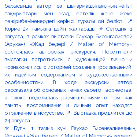
⚜️ Бүгін, 1 тамыз күні Гаухар Бисенғалиеваның
(Арухан) «Жад бедері / Matter of Memory» көрмесі