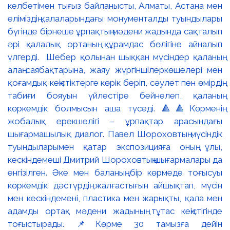
келбетімен тығыз байланысты, Алматы, Астана мен
еліміздің қалаларындағы монументалды туындылары
бүгінде бірнеше ұрпақтың мәдени жадында сақталып
әрі қалалық ортаның құрамдас бөлігіне айналып
үлгерді. Шебер қолынан шыққан мүсіндер қаланың
алаң-саябақтарына, жаяу жүргіншілеркөшелері мен
қоғамдық кеңістіктерге көрік беріп, сәулет пен өмірдің
табиғи бояуын үйлестіре бейнелеп, қаланың
көркемдік болмысын аша түседі. 🔺🔺Көрменің
жобалық ерекшелігі – ұрпақтар арасындағы
шығармашылық диалог. Павел Шороховтың мүсіндік
туындыларымен қатар экспозицияға оның ұлы,
кескіндемеші Дмитрий Шороховтың шығармалары да
енгізілген. Әке мен баланың бір көрмеде тоғысуы
көркемдік дәстүрдің жалғастығын айшықтап, мүсін
мен кескіндемені, пластика мен жарықты, қала мен
адамды ортақ мәдени жадының тұтас кеңістігінде
тоғыстырады. 📌Көрме 30 тамызға дейін