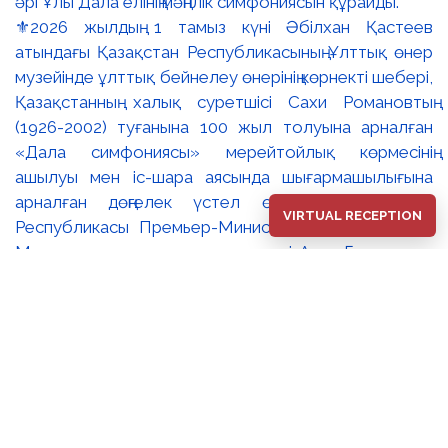
⚜️2026 жылдың 1 тамыз күні Әбілхан Қастеев
атындағы Қазақстан Республикасының Ұлттық өнер
музейінде ұлттық бейнелеу өнерінің көрнекті шебері,
Қазақстанның халық суретшісі Сахи Романовтың
(1926-2002) туғанына 100 жыл толуына арналған
«Дала симфониясы» мерейтойлық көрмесінің
ашылуы мен іс-шара аясында шығармашылығына
арналған дөңгелек үстел өтті. 🔹Қазақстан
VIRTUAL RECEPTION
Республикасы Премьер-Министрінің орынбасары –
Мәдениет және ақпарат министрі Аида Ғалымқызы
Балаева Сахи Романовтың туғанына 100 жыл
толуына арналған «Дала симфониясы»
мерейтойлық көрмесінің ашылуына орай құттықтау
хатын жолдады. Құттықтау хатында Сахи
Романовтың қазақ бейнелеу өнерінде ұлттық
кескіндеме мен графиканың дамуына зор үлес қосқан
дара суретші екенін атап өтті. Сонымен қатар