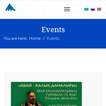
Events
You are here:
Home
Events