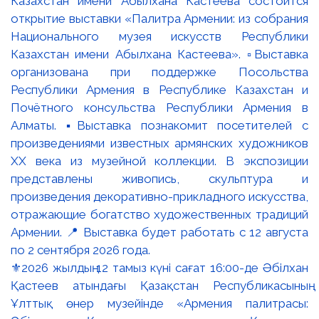
⚜️2026 жылдың 12 тамыз күні сағат 16:00-де Әбілхан
Қастеев атындағы Қазақстан Республикасының
Ұлттық өнер музейінде «Армения палитрасы: