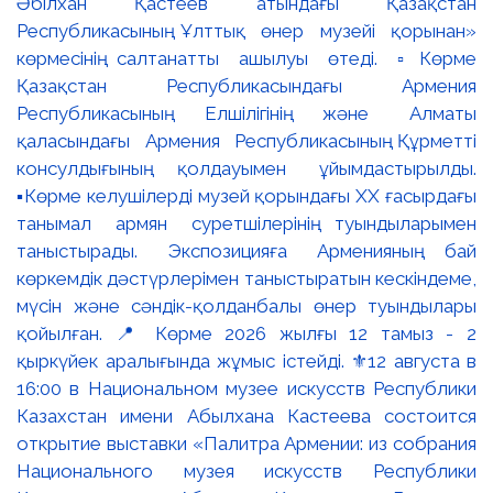
Әбілхан Қастеев атындағы Қазақстан
Республикасының Ұлттық өнер музейі қорынан»
көрмесінің салтанатты ашылуы өтеді. ▫️Көрме
Қазақстан Республикасындағы Армения
Республикасының Елшілігінің және Алматы
қаласындағы Армения Республикасының Құрметті
консулдығының қолдауымен ұйымдастырылды.
▪️Көрме келушілерді музей қорындағы ХХ ғасырдағы
танымал армян суретшілерінің туындыларымен
таныстырады. Экспозицияға Арменияның бай
көркемдік дәстүрлерімен таныстыратын кескіндеме,
мүсін және сәндік-қолданбалы өнер туындылары
қойылған. 📍 Көрме 2026 жылғы 12 тамыз - 2
қыркүйек аралығында жұмыс істейді. ⚜️12 августа в
16:00 в Национальном музее искусств Республики
Казахстан имени Абылхана Кастеева состоится
открытие выставки «Палитра Армении: из собрания
Национального музея искусств Республики