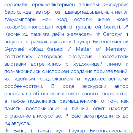
⚜️ Бүгін, 1 тамыз күні Гаухар Бисенғалиеваның