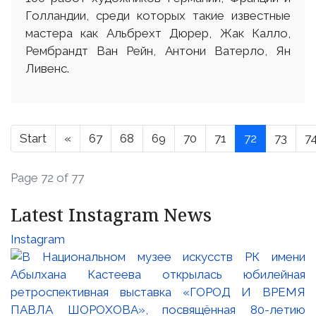
Голландии, среди которых такие известные
мастера как Альбрехт Дюрер, Жак Калло,
Рембрандт Ван Рейн, Антони Ватерло, Ян
Ливенс.
Start
«
67
68
69
70
71
72
73
7
Page 72 of 77
Latest Instagram News
Instagram