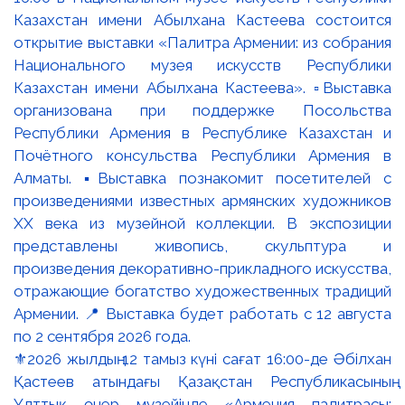
⚜️2026 жылдың 12 тамыз күні сағат 16:00-де Әбілхан
Қастеев атындағы Қазақстан Республикасының
Ұлттық өнер музейінде «Армения палитрасы: