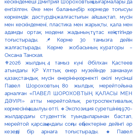
⚜️2026 жылдың 4 тамыз күні Әбілхан Қастеев
атындағы ҚР Ұлттық өнер музейінде заманауи
қазақстандық мүсін өнерінің көрнекті өкілі мүсінші
Павел Шороховтың 80 жылдық мерейтойына
арналған «ПАВЕЛ ШОРОХОВТЫҢ ҚАЛАСЫ МЕН
ДӘУІРІ» атты мерейтойлық ретроспективалық
көрмесінің ашылуы өтті. 🔹Экспозиция суретшінің 1970-
жылдардағы студенттік туындыларынан бастап,
мерейтой қарсаңындағы соңғы еңбектеріне дейінгі әр
кезеңді бір арнаға тоғыстырады. 🔸Павел