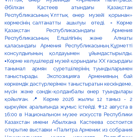
Әбілхан Қастеев атындағы Қазақстан
Республикасының Ұлттық өнер музейі қорынан»
көрмесінің салтанатты ашылуы өтеді. ▫️Көрме
Қазақстан Республикасындағы Армения
Республикасының Елшілігінің және Алматы
қаласындағы Армения Республикасының Құрметті
консулдығының қолдауымен ұйымдастырылды.
▪️Көрме келушілерді музей қорындағы ХХ ғасырдағы
танымал армян суретшілерінің туындыларымен
таныстырады. Экспозицияға Арменияның бай
көркемдік дәстүрлерімен таныстыратын кескіндеме,
мүсін және сәндік-қолданбалы өнер туындылары
қойылған. 📍 Көрме 2026 жылғы 12 тамыз - 2
қыркүйек аралығында жұмыс істейді. ⚜️12 августа в
16:00 в Национальном музее искусств Республики
Казахстан имени Абылхана Кастеева состоится
открытие выставки «Палитра Армении: из собрания