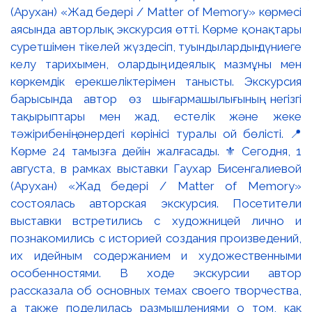
(Арухан) «Жад бедері / Matter of Memory» көрмесі
аясында авторлық экскурсия өтті. Көрме қонақтары
суретшімен тікелей жүздесіп, туындылардың дүниеге
келу тарихымен, олардың идеялық мазмұны мен
көркемдік ерекшеліктерімен танысты. Экскурсия
барысында автор өз шығармашылығының негізгі
тақырыптары мен жад, естелік және жеке
тәжірибенің өнердегі көрінісі туралы ой бөлісті. 📍
Көрме 24 тамызға дейін жалғасады. ⚜️ Сегодня, 1
августа, в рамках выставки Гаухар Бисенгалиевой
(Арухан) «Жад бедері / Matter of Memory»
состоялась авторская экскурсия. Посетители
выставки встретились с художницей лично и
познакомились с историей создания произведений,
их идейным содержанием и художественными
особенностями. В ходе экскурсии автор
рассказала об основных темах своего творчества,
а также поделилась размышлениями о том, как