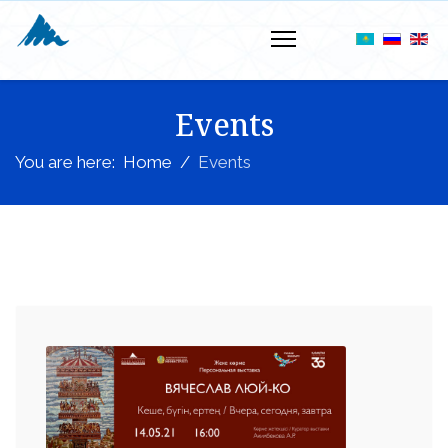
Events
You are here:
Home
Events