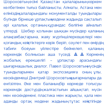
Шороховтың есімі Қазақстан қалаларының көркем
келбетімен тығыз байланысты, Алматы, Астана мен
еліміздің қалаларындағы монументалды туындылары
бүгінде бірнеше ұрпақтың мәдени жадында сақталып
әрі қалалық ортаның құрамдас бөлігіне айналып
үлгерді. Шебер қолынан шыққан мүсіндер қаланың
алаң-саябақтарына, жаяу жүргіншілеркөшелері мен
қоғамдық кеңістіктерге көрік беріп, сәулет пен өмірдің
табиғи бояуын үйлестіре бейнелеп, қаланың
көркемдік болмысын аша түседі. 🔺🔺Көрменің
жобалық ерекшелігі – ұрпақтар арасындағы
шығармашылық диалог. Павел Шороховтың мүсіндік
туындыларымен қатар экспозицияға оның ұлы,
кескіндемеші Дмитрий Шороховтың шығармалары да
енгізілген. Әке мен баланың бір көрмеде тоғысуы
көркемдік дәстүрдің жалғастығын айшықтап, мүсін
мен кескіндемені, пластика мен жарықты, қала мен
адамды ортақ мәдени жадының тұтас кеңістігінде