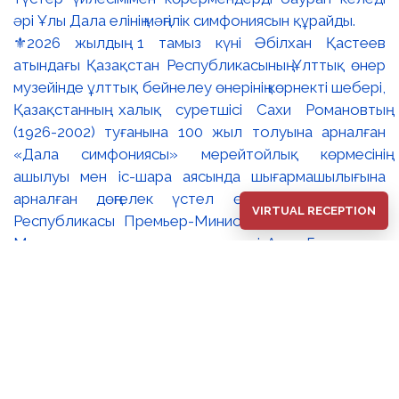
⚜️2026 жылдың 1 тамыз күні Әбілхан Қастеев
атындағы Қазақстан Республикасының Ұлттық өнер
музейінде ұлттық бейнелеу өнерінің көрнекті шебері,
Қазақстанның халық суретшісі Сахи Романовтың
(1926-2002) туғанына 100 жыл толуына арналған
«Дала симфониясы» мерейтойлық көрмесінің
ашылуы мен іс-шара аясында шығармашылығына
арналған дөңгелек үстел өтті. 🔹Қазақстан
VIRTUAL RECEPTION
Республикасы Премьер-Министрінің орынбасары –
Мәдениет және ақпарат министрі Аида Ғалымқызы
Балаева Сахи Романовтың туғанына 100 жыл
толуына арналған «Дала симфониясы»
мерейтойлық көрмесінің ашылуына орай құттықтау
хатын жолдады. Құттықтау хатында Сахи
Романовтың қазақ бейнелеу өнерінде ұлттық
кескіндеме мен графиканың дамуына зор үлес қосқан
дара суретші екенін атап өтті. Сонымен қатар