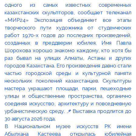
В Национальном музее искусств РК имени
Абылхана Кастеева открылась юбилейная