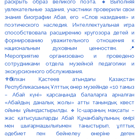
⚜️Әбілхан Қастеев атындағы Қазақстан
Республикасының Ұлттық өнер музейінде «10 тамыз
– Абай күні» қарсаңында балаларға арналған
«Абайдың даналық жолы» атты танымдық квест
ойыны ұйымдастырылды. 🔹Іс-шараның мақсаты –
жас қатысушыларды Абай Құнанбайұлының өмірі
мен шығармашылығымен таныстырып, ұлттық
әдебиет пен бейнелеу өнеріне деген