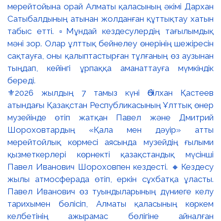
⚜️2026 жылдың 7 тамыз күні Әбілхан Қастеев
атындағы Қазақстан Республикасының Ұлттық өнер
музейінде өтіп жатқан Павел және Дмитрий
Шороховтардың «Қала мен дәуір» атты
мерейтойлық көрмесі аясында музейдің ғылыми
қызметкерлері көрнекті қазақстандық мүсінші
Павел Иванович Шороховпен кездесті. 🔸Кездесу
жылы атмосферада өтіп, еркін сұхбатқа ұласты.
Павел Иванович өз туындыларының дүниеге келу
тарихымен бөлісіп, Алматы қаласының көркем
келбетінің ажырамас бөлігіне айналған