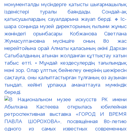
монументалды мүсіндерге қатысты шығармашылық
ізденістері туралы баяндады. Сондай-ақ
қатысушылардың сауалдарына жауап берді. 🔹Іс-
шара соңында музей директорының ғылыми жұмыс
жөніндегі орынбасары Кобжанова Светлана
Жумасултановна мүсіншіге оның 80 жас
мерейтойына орай Алматы қаласының әкімі Дархан
Сатыбалдының атынан жолданған құттықтау хатын
табыс етті. ▫️Мұндай кездесулердің тағылымдық
мәні зор. Олар ұлттық бейнелеу өнерінің шежіресін
сақтауға, оны қалыптастырған тұлғаның өз аузынан
тыңдап, кейінгі ұрпаққа аманаттауға мүмкіндік
береді.