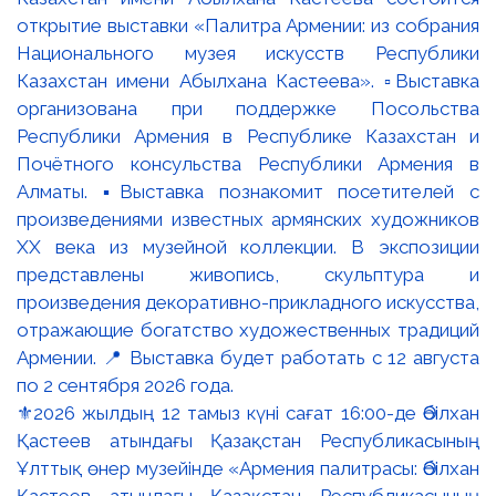
⚜️2026 жылдың 12 тамыз күні сағат 16:00-де Әбілхан
Қастеев атындағы Қазақстан Республикасының
Ұлттық өнер музейінде «Армения палитрасы: Әбілхан
Қастеев атындағы Қазақстан Республикасының