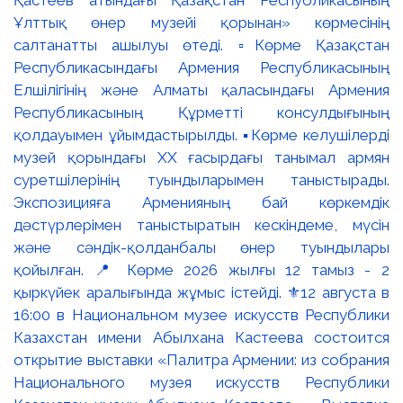
Ұлттық өнер музейі қорынан» көрмесінің
салтанатты ашылуы өтеді. ▫️Көрме Қазақстан
Республикасындағы Армения Республикасының
Елшілігінің және Алматы қаласындағы Армения
Республикасының Құрметті консулдығының
қолдауымен ұйымдастырылды. ▪️Көрме келушілерді
музей қорындағы ХХ ғасырдағы танымал армян
суретшілерінің туындыларымен таныстырады.
Экспозицияға Арменияның бай көркемдік
дәстүрлерімен таныстыратын кескіндеме, мүсін
және сәндік-қолданбалы өнер туындылары
қойылған. 📍 Көрме 2026 жылғы 12 тамыз - 2
қыркүйек аралығында жұмыс істейді. ⚜️12 августа в
16:00 в Национальном музее искусств Республики
Казахстан имени Абылхана Кастеева состоится
открытие выставки «Палитра Армении: из собрания
Национального музея искусств Республики