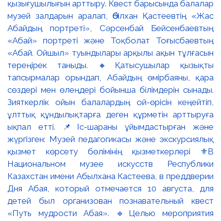
қызығушылығын арттыру. Квест барысында балалар
музей залдарын аралап, Әбілхан Қастеевтің «Жас
Абайдың портреті», Сәрсенбай Бейсенбаевтың
«Абай» портреті және Тоқболат Тоғысбаевтың
«Абай. Ойшыл» туындылары арқылы ақын тұлғасын
тереңірек таныды. 🔸Қатысушылар қызықты
тапсырмалар орындап, Абайдың өмірбаяны, қара
сөздері мен өлеңдері бойынша білімдерін сынады.
Зияткерлік ойын балалардың ой-өрісін кеңейтіп,
ұлттық құндылықтарға деген құрметін арттыруға
ықпал етті. 📌Іс-шараны ұйымдастырған және
жүргізген: Музей педагогикасы және экскурсиялық
қызмет көрсету бөлімінің қызметкерлері ⚜️В
Национальном музее искусств Республики
Казахстан имени Абылхана Кастеева, в преддверии
Дня Абая, который отмечается 10 августа, для
детей был организован познавательный квест
«Путь мудрости Абая». 🔹Целью мероприятия