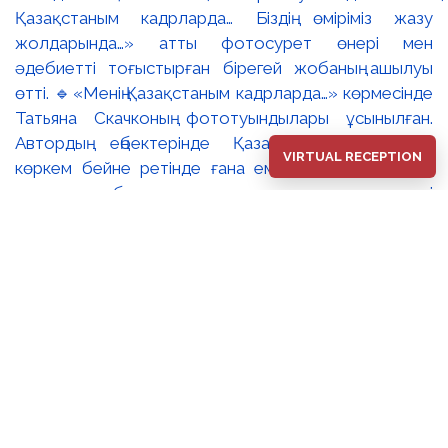
Қазақстаным кадрларда… Біздің өміріміз жазу
жолдарында…» атты фотосурет өнері мен
әдебиетті тоғыстырған бірегей жобаның ашылуы
өтті. 🔹«Менің Қазақстаным кадрларда…» көрмесінде
Татьяна Скачконың фототуындылары ұсынылған.
Автордың еңбектерінде Қазақстанның табиғаты
VIRTUAL RECEPTION
көркем бейне ретінде ғана емес, ұлттық мәдени
және табиғи мұраға деген құрметті
қалыптастыратын ерекше кеңістік ретінде көрініс
табады. 🔸«Менің Қазақстаным кадрларда…» және
«Біздің өміріміз жазу жолдарында…» экспозициялары
– мазмұны жағынан дербес болғанымен, мәдени
жады, жеке тәжірибе және ұлттық бірегейлік
тақырыптары арқылы өзара үндескен екі көрме. ✨
Баршаңызды фотосурет өнері, әдебиет және туған
жерге деген сүйіспеншілікті тоғыстырған осы
бірегей жобамен танысуға шақырамыз.