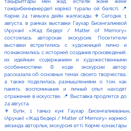
⚜️ Бүгін, 1 тамыз күні Гаухар Бисенғалиеваның
(Арухан) «Жад бедері / Matter of Memory» көрмесі
аясында авторлық экскурсия өтті. Көрме қонақтары