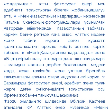
⚜️2026 жылдың 30 шілдесінде Әбілхан Қастеев
атындағы ҚР Ұлттық өнер музейінде «Менің