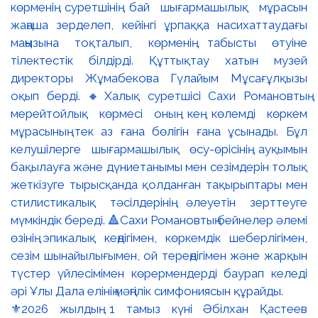
⚜️2026 жылдың 1 тамыз күні Әбілхан Қастеев