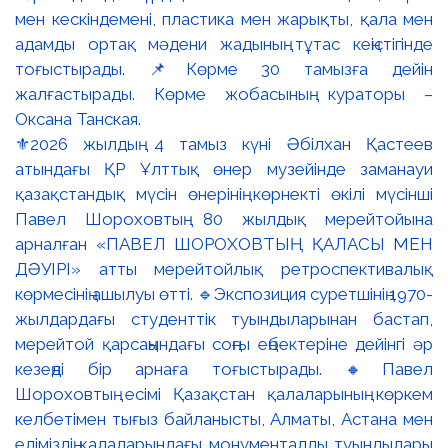
⚜️2026 жылдың 4 тамыз күні Әбілхан Қастеев
атындағы ҚР Ұлттық өнер музейінде заманауи
қазақстандық мүсін өнерінің көрнекті өкілі мүсінші
Павел Шороховтың 80 жылдық мерейтойына
арналған «ПАВЕЛ ШОРОХОВТЫҢ ҚАЛАСЫ МЕН
ДӘУІРІ» атты мерейтойлық ретроспективалық
көрмесінің ашылуы өтті. 🔹Экспозиция суретшінің 1970-
жылдардағы студенттік туындыларынан бастап,
мерейтой қарсаңындағы соңғы еңбектеріне дейінгі әр
кезеңді бір арнаға тоғыстырады. 🔸Павел
Шороховтың есімі Қазақстан қалаларының көркем
келбетімен тығыз байланысты, Алматы, Астана мен
еліміздің қалаларындағы монументалды туындылары