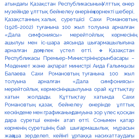
атындағы Қазақстан Республикасының Ұлттық өнер
музейінде ұлттық бейнелеу өнерінің көрнекті шебері,
Қазақстанның халық суретшісі Сахи Романовтың
(1926-2002) туғанына 100 жыл толуына арналған
«Дала симфониясы» мерейтойлық көрмесінің
ашылуы мен іс-шара аясында шығармашылығына
арналған дөңгелек үстел өтті. 🔹Қазақстан
Республикасы Премьер-Министрінің орынбасары –
Мәдениет және ақпарат министрі Аида Ғалымқызы
Балаева Сахи Романовтың туғанына 100 жыл
толуына арналған «Дала симфониясы»
мерейтойлық көрмесінің ашылуына орай құттықтау
хатын жолдады. Құттықтау хатында Сахи
Романовтың қазақ бейнелеу өнерінде ұлттық
кескіндеме мен графиканың дамуына зор үлес қосқан
дара суретші екенін атап өтті. Сонымен қатар
көрменің суретшінің бай шығармашылық мұрасын
жаңаша зерделеп, кейінгі ұрпаққа насихаттаудағы