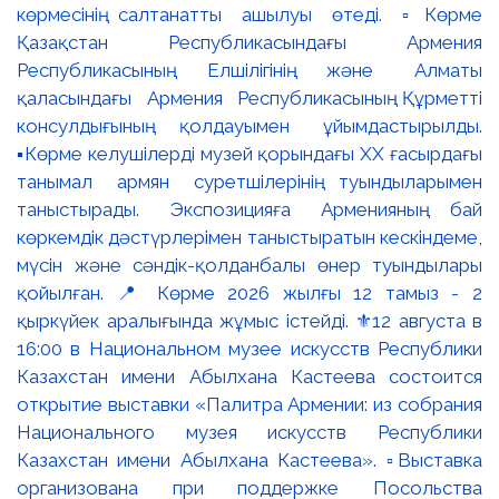
көрмесінің салтанатты ашылуы өтеді. ▫️Көрме
Қазақстан Республикасындағы Армения
Республикасының Елшілігінің және Алматы
қаласындағы Армения Республикасының Құрметті
консулдығының қолдауымен ұйымдастырылды.
▪️Көрме келушілерді музей қорындағы ХХ ғасырдағы
танымал армян суретшілерінің туындыларымен
таныстырады. Экспозицияға Арменияның бай
көркемдік дәстүрлерімен таныстыратын кескіндеме,
мүсін және сәндік-қолданбалы өнер туындылары
қойылған. 📍 Көрме 2026 жылғы 12 тамыз - 2
қыркүйек аралығында жұмыс істейді. ⚜️12 августа в
16:00 в Национальном музее искусств Республики
Казахстан имени Абылхана Кастеева состоится
открытие выставки «Палитра Армении: из собрания
Национального музея искусств Республики
Казахстан имени Абылхана Кастеева». ▫️Выставка
организована при поддержке Посольства