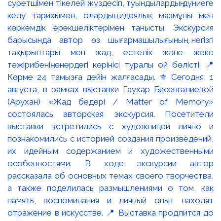
суретшімен тікелей жүздесіп, туындылардың дүниеге
келу тарихымен, олардың идеялық мазмұны мен
көркемдік ерекшеліктерімен танысты. Экскурсия
барысында автор өз шығармашылығының негізгі
тақырыптары мен жад, естелік және жеке
тәжірибенің өнердегі көрінісі туралы ой бөлісті. 📍
Көрме 24 тамызға дейін жалғасады. ⚜️ Сегодня, 1
августа, в рамках выставки Гаухар Бисенгалиевой
(Арухан) «Жад бедері / Matter of Memory»
состоялась авторская экскурсия. Посетители
выставки встретились с художницей лично и
познакомились с историей создания произведений,
их идейным содержанием и художественными
особенностями. В ходе экскурсии автор
рассказала об основных темах своего творчества,
а также поделилась размышлениями о том, как
память, воспоминания и личный опыт находят
отражение в искусстве. 📍 Выставка продлится до