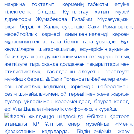
маңызына тоқталып, көрменің табысты өтуіне
тілектестік білдірді. Құттықтау хатын музей
директоры Жұмабекова Гүлайым Мұсағұлқызы
оқып берді. 🔸Халық суретшісі Сахи Романовтың
мерейтойлық көрмесі оның кең көлемді көркем
мұрасының тек аз ғана бөлігін ғана ұсынады. Бұл
келушілерге шығармашылық өсу-өрісінің ауқымын
бақылауға және дүниетанымы мен сезімдерін толық
жеткізуге тырысқанда қолданған тақырыптары мен
стилистикалық тәсілдерінің әлеуетін зерттеуге
мүмкіндік береді. 🔺Сахи Романовтың бейнелер әлемі
өзінің эпикалық кеңдігімен, көркемдік шеберлігімен,
сезім шынайылығымен, ой тереңдігімен және жарқын
түстер үйлесімімен көрермендерді баурап келеді
әрі Ұлы Дала елінің мәңгілік симфониясын құрайды.