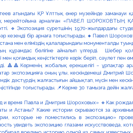
теев атындағы ҚР Ұлттық өнер музейінде заманауи қаз
ық мерейтойына арналған «ПАВЕЛ ШОРОХОВТЫҢ ҚА
тті. 🔹Экспозиция суретшінің 1970-жылдардағы студ
і әр кезеңді бір арнаға тоғыстырады. 🔸Павел Шорохов
Астана мен еліміздің қалаларындағы монументалды туын
ың құрамдас бөлігіне айналып үлгерді. Шебер қо
мен қоғамдық кеңістіктерге көрік беріп, сәулет пен ө
ді. 🔺🔺Көрменің жобалық ерекшелігі – ұрпақтар а
ар экспозицияға оның ұлы, кескіндемеші Дмитрий Шор
дік дәстүрдің жалғастығын айшықтап, мүсін мен кескі
істігінде тоғыстырады. 📌Көрме 30 тамызға дейін жа