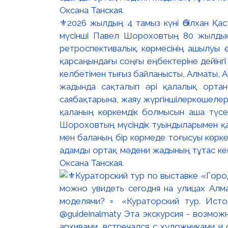
⚜️2026 жылдың 4 тамыз күні Әбілхан Қас
мүсінші Павел Шороховтың 80 жылд
ретроспективалық көрмесінің ашылуы ө
қарсаңындағы соңғы еңбектеріне дейінг
келбетімен тығыз байланысты, Алматы, 
жадында сақталып әрі қалалық ортан
саябақтарына, жаяу жүргіншілеркөшелері 
қаланың көркемдік болмысын аша түсе
Шороховтың мүсіндік туындыларымен қат
мен баланың бір көрмеде тоғысуы көркем
адамды ортақ мәдени жадының тұтас кең
Оксана Танская.