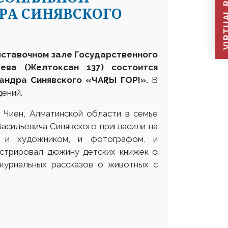
VIRTUAL REC
РА СИНЯВСКОГО
выставочном зале Государственного
ева (Желтоксан 137) состоится
андра Синявского «ЧАқРЫ ГОР!».
В
ений.
е Чиен, Алматинской области в семье
Васильевича Синявского пригласили на
 и художником, и фотографом, и
юстрировал дюжину детских книжек о
журнальных рассказов о животных с