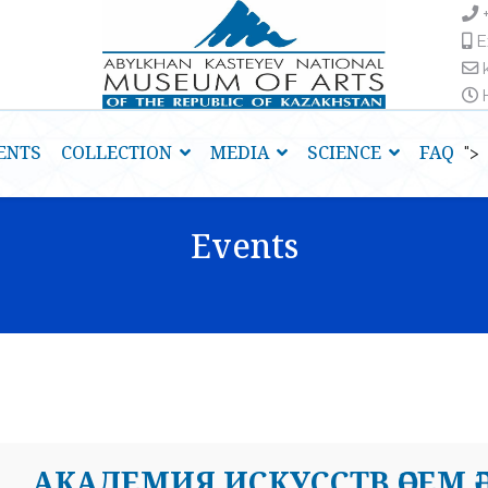
E
H
ENTS
COLLECTION
MEDIA
SCIENCE
FAQ
">
Events
АКАДЕМИЯ ИСКУССТВ ӘСЕМ Ә