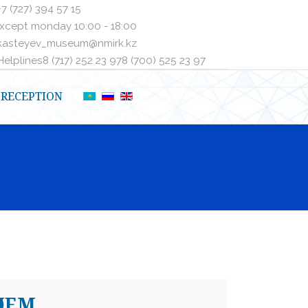
+7 (727) 394 57 15
xcept monday 10:00 - 18:00
kasteyev_museum@nmirk.kz
elplinesㅤ8 (717) 252 23 97ㅤㅤ8 (700) 525 23 97
RECEPTION
ЛЕМ