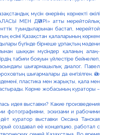
ақстандық мүсін өнерінің көрнекті өкілі
ЛАСЫ МЕН ДӘУІРІ» атты мерейтойлық
енттік туындыларынан бастап, мерейтой
тың есімі Қазақстан қалаларының көркем
дылары бүгінде бірнеше ұрпақтың мәдени
лынан шыққан мүсіндер қаланың алаң-
мірдің табиғи бояуын үйлестіре бейнелеп,
расындағы шығармашылық диалог. Павел
оховтың шығармалары да енгізілген. Әке
ндемені, пластика мен жарықты, қала мен
лғастырады. Көрме жобасының кураторы –