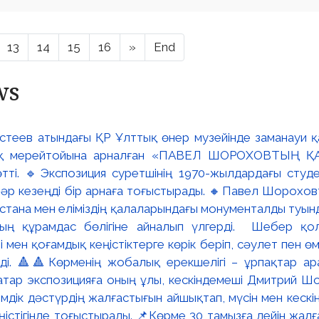
13
14
15
16
»
End
ws