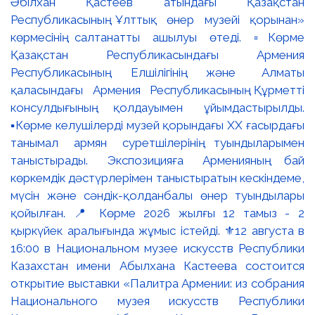
Әбілхан Қастеев атындағы Қазақстан
Республикасының Ұлттық өнер музейі қорынан»
көрмесінің салтанатты ашылуы өтеді. ▫️Көрме
Қазақстан Республикасындағы Армения
Республикасының Елшілігінің және Алматы
қаласындағы Армения Республикасының Құрметті
консулдығының қолдауымен ұйымдастырылды.
▪️Көрме келушілерді музей қорындағы ХХ ғасырдағы
танымал армян суретшілерінің туындыларымен
таныстырады. Экспозицияға Арменияның бай
көркемдік дәстүрлерімен таныстыратын кескіндеме,
мүсін және сәндік-қолданбалы өнер туындылары
қойылған. 📍 Көрме 2026 жылғы 12 тамыз - 2
қыркүйек аралығында жұмыс істейді. ⚜️12 августа в
16:00 в Национальном музее искусств Республики
Казахстан имени Абылхана Кастеева состоится
открытие выставки «Палитра Армении: из собрания
Национального музея искусств Республики