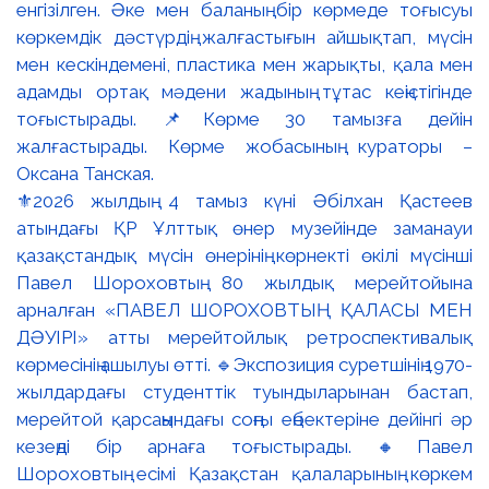
⚜️2026 жылдың 4 тамыз күні Әбілхан Қастеев
атындағы ҚР Ұлттық өнер музейінде заманауи
қазақстандық мүсін өнерінің көрнекті өкілі мүсінші
Павел Шороховтың 80 жылдық мерейтойына
арналған «ПАВЕЛ ШОРОХОВТЫҢ ҚАЛАСЫ МЕН
ДӘУІРІ» атты мерейтойлық ретроспективалық
көрмесінің ашылуы өтті. 🔹Экспозиция суретшінің 1970-
жылдардағы студенттік туындыларынан бастап,
мерейтой қарсаңындағы соңғы еңбектеріне дейінгі әр
кезеңді бір арнаға тоғыстырады. 🔸Павел
Шороховтың есімі Қазақстан қалаларының көркем