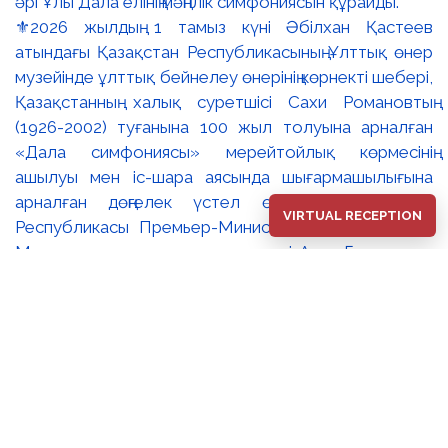
⚜️2026 жылдың 1 тамыз күні Әбілхан Қастеев
атындағы Қазақстан Республикасының Ұлттық өнер
музейінде ұлттық бейнелеу өнерінің көрнекті шебері,
Қазақстанның халық суретшісі Сахи Романовтың
(1926-2002) туғанына 100 жыл толуына арналған
«Дала симфониясы» мерейтойлық көрмесінің
ашылуы мен іс-шара аясында шығармашылығына
арналған дөңгелек үстел өтті. 🔹Қазақстан
VIRTUAL RECEPTION
Республикасы Премьер-Министрінің орынбасары –
Мәдениет және ақпарат министрі Аида Ғалымқызы
Балаева Сахи Романовтың туғанына 100 жыл
толуына арналған «Дала симфониясы»
мерейтойлық көрмесінің ашылуына орай құттықтау
хатын жолдады. Құттықтау хатында Сахи
Романовтың қазақ бейнелеу өнерінде ұлттық
кескіндеме мен графиканың дамуына зор үлес қосқан
дара суретші екенін атап өтті. Сонымен қатар