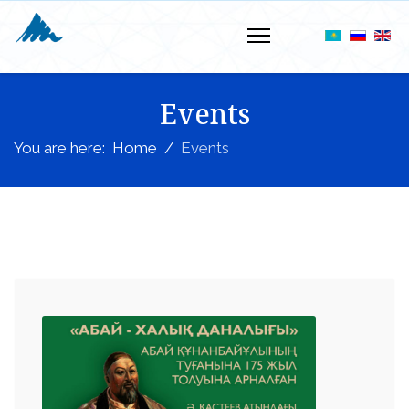
Events
You are here:
Home
Events