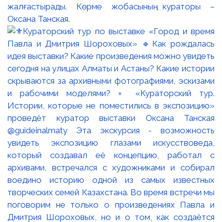
жалғастырады. Көрме жобасының кураторы –
Оксана Танская.