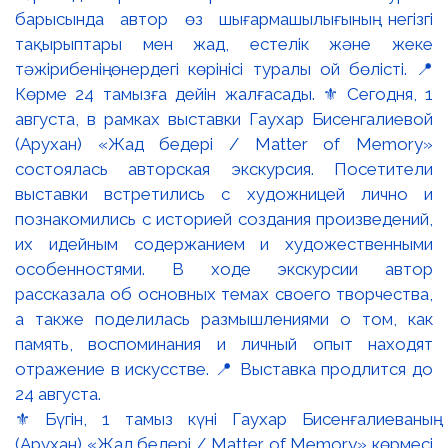
⚜️ Бүгін, 1 тамыз күні Гаухар Бисенғалиеваның
(Арухан) «Жад бедері / Matter of Memory» көрмесі