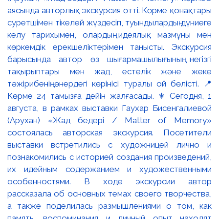
аясында авторлық экскурсия өтті. Көрме қонақтары
суретшімен тікелей жүздесіп, туындылардың дүниеге
келу тарихымен, олардың идеялық мазмұны мен
көркемдік ерекшеліктерімен танысты. Экскурсия
барысында автор өз шығармашылығының негізгі
тақырыптары мен жад, естелік және жеке
тәжірибенің өнердегі көрінісі туралы ой бөлісті. 📍
Көрме 24 тамызға дейін жалғасады. ⚜️ Сегодня, 1
августа, в рамках выставки Гаухар Бисенгалиевой
(Арухан) «Жад бедері / Matter of Memory»
состоялась авторская экскурсия. Посетители
выставки встретились с художницей лично и
познакомились с историей создания произведений,
их идейным содержанием и художественными
особенностями. В ходе экскурсии автор
рассказала об основных темах своего творчества,
а также поделилась размышлениями о том, как
память, воспоминания и личный опыт находят