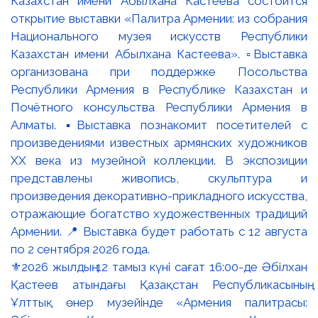
⚜️2026 жылдың 12 тамыз күні сағат 16:00-де Әбілхан
Қастеев атындағы Қазақстан Республикасының
Ұлттық өнер музейінде «Армения палитрасы: