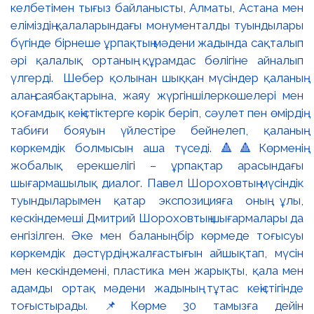
келбетімен тығыз байланысты, Алматы, Астана мен
еліміздің қалаларындағы монументалды туындылары
бүгінде бірнеше ұрпақтың мәдени жадында сақталып
әрі қалалық ортаның құрамдас бөлігіне айналып
үлгерді. Шебер қолынан шыққан мүсіндер қаланың
алаң-саябақтарына, жаяу жүргіншілеркөшелері мен
қоғамдық кеңістіктерге көрік беріп, сәулет пен өмірдің
табиғи бояуын үйлестіре бейнелеп, қаланың
көркемдік болмысын аша түседі. 🔺🔺Көрменің
жобалық ерекшелігі – ұрпақтар арасындағы
шығармашылық диалог. Павел Шороховтың мүсіндік
туындыларымен қатар экспозицияға оның ұлы,
кескіндемеші Дмитрий Шороховтың шығармалары да
енгізілген. Әке мен баланың бір көрмеде тоғысуы
көркемдік дәстүрдің жалғастығын айшықтап, мүсін
мен кескіндемені, пластика мен жарықты, қала мен
адамды ортақ мәдени жадының тұтас кеңістігінде
тоғыстырады. 📌Көрме 30 тамызға дейін