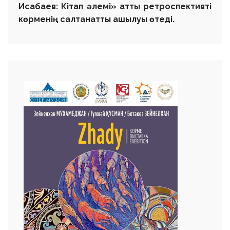
Исабаев: Кітап әлемі» атты ретроспективті
көрменің салтанатты ашылуы өтеді.