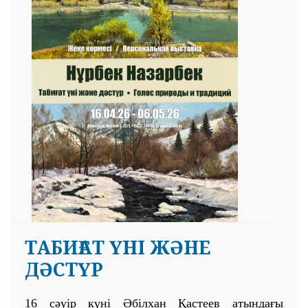
ТАБИҒАТ ҮНІ ЖӘНЕ
ДӘСТҮР
16 сәуір күні Әбілхан Қастеев атындағы