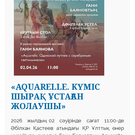
«AQUARELLE. КҮМІС
ШЫРАҚ ҰСТАҒАН
ЖОЛАУШЫ»
2026 жылдың 02 сәуірінде сағат 11:00-де
Әбілхан Қастеев атындағы ҚР Ұлттық өнер