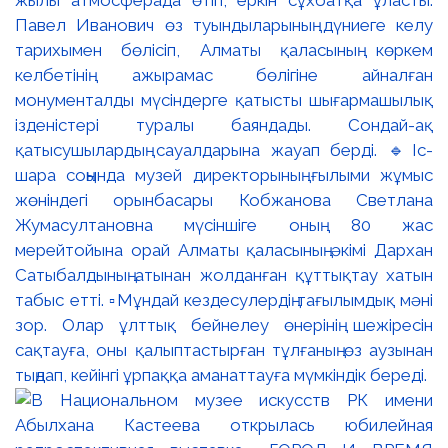
Павел Иванович өз туындыларының дүниеге келу
тарихымен бөлісіп, Алматы қаласының көркем
келбетінің ажырамас бөлігіне айналған
монументалды мүсіндерге қатысты шығармашылық
ізденістері туралы баяндады. Сондай-ақ
қатысушылардың сауалдарына жауап берді. 🔹Іс-
шара соңында музей директорының ғылыми жұмыс
жөніндегі орынбасары Кобжанова Светлана
Жумасултановна мүсіншіге оның 80 жас
мерейтойына орай Алматы қаласының әкімі Дархан
Сатыбалдының атынан жолданған құттықтау хатын
табыс етті. ▫️Мұндай кездесулердің тағылымдық мәні
зор. Олар ұлттық бейнелеу өнерінің шежіресін
сақтауға, оны қалыптастырған тұлғаның өз аузынан
тыңдап, кейінгі ұрпаққа аманаттауға мүмкіндік береді.