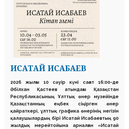
ИСАТАЙ ИСАБАЕВ
2026 жылғы 10 сәуір күні сағат 16:00-де
Әбілхан Қастеев атындағы Қазақстан
Республикасының Ұлттық өнер музейінде
Қазақстанның еңбек сіңірген өнер
қайраткері, ұлттық графика өнерінің негізін
қалаушылардың бірі Исатай Исабаевтың 90
жылдық мерейтойына арналған «Исатай