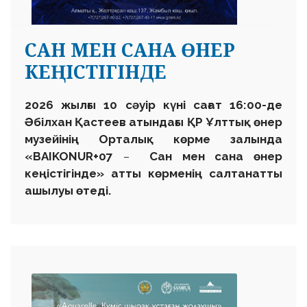
САН МЕН САНА ӨНЕР
КЕҢІСТІГІНДЕ
2026 жылғы 10 сәуір күні сағат 16:00-де
Әбілхан Қастеев атындағы ҚР Ұлттық өнер
музейінің Орталық көрме залында
«BAIKONUR+07
–
Сан мен сана өнер
кеңістігінде»
атты көрменің салтанатты
ашылуы өтеді.