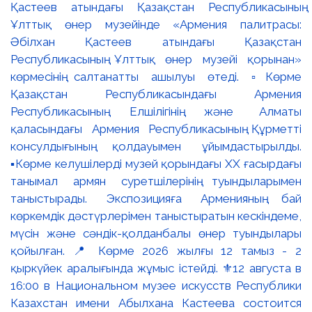
Қастеев атындағы Қазақстан Республикасының
Ұлттық өнер музейінде «Армения палитрасы:
Әбілхан Қастеев атындағы Қазақстан
Республикасының Ұлттық өнер музейі қорынан»
көрмесінің салтанатты ашылуы өтеді. ▫️Көрме
Қазақстан Республикасындағы Армения
Республикасының Елшілігінің және Алматы
қаласындағы Армения Республикасының Құрметті
консулдығының қолдауымен ұйымдастырылды.
▪️Көрме келушілерді музей қорындағы ХХ ғасырдағы
танымал армян суретшілерінің туындыларымен
таныстырады. Экспозицияға Арменияның бай
көркемдік дәстүрлерімен таныстыратын кескіндеме,
мүсін және сәндік-қолданбалы өнер туындылары
қойылған. 📍 Көрме 2026 жылғы 12 тамыз - 2
қыркүйек аралығында жұмыс істейді. ⚜️12 августа в
16:00 в Национальном музее искусств Республики
Казахстан имени Абылхана Кастеева состоится