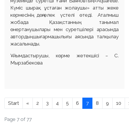
музейінде суретші Ғани Баяновтың «Aquarelle.
Күміс шырақ ұстаған жолаушы» атты жеке
көрмесінің дөңгелек үстелі өтеді. Аталмыш
жобада Қазақстанның танымал
өнертанушылары мен суретшілері арасында
автордың шығармашылығы аясында талқылау
жасалынады.
Ұйымдастырушы, көрме жетекшісі – С.
Мырзабекова
Start
«
2
3
4
5
6
7
8
9
10
Page 7 of 77