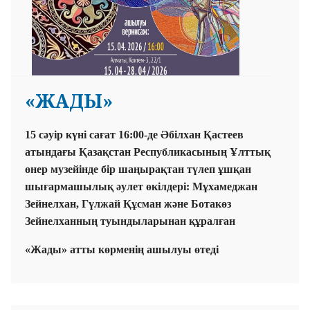
«ЖАДЫ»
15 сәуір күні сағат 16:00-де Әбілхан Қастеев
атындағы Қазақстан Республикасының Ұлттық
өнер музейінде бір шаңырақтан түлеп ұшқан
шығармашылық әулет өкілдері: Мұхамеджан
Зейнелхан, Гүлжай Құсман және Ботакөз
Зейнелханның туындыларынан құралған
«Жады» атты көрменің ашылуы өтеді