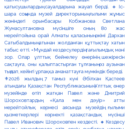
⚜️2026 жылдың 7 тамыз күні Әбілхан Қастеев
атындағы Қазақстан Республикасының Ұлттық өнер
музейінде өтіп жатқан Павел және Дмитрий
Шороховтардың «Қала мен дәуір» атты
мерейтойлық көрмесі аясында музейдің ғылыми
қызметкерлері көрнекті қазақстандық мүсінші
Павел Иванович Шороховпен кездесті. 🔸Кездесу
жылы атмосферада өтіп, еркін сұхбатқа ұласты.