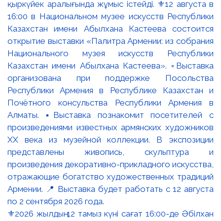
⚜️2026 жылдың 12 тамыз күні сағат 16:00-де Әбілхан