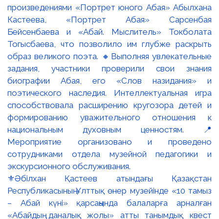
⚜️Әбілхан Қастеев атындағы Қазақстан
Республикасының Ұлттық өнер музейінде «10 тамыз
– Абай күні» қарсаңында балаларға арналған
«Абайдың даналық жолы» атты танымдық квест