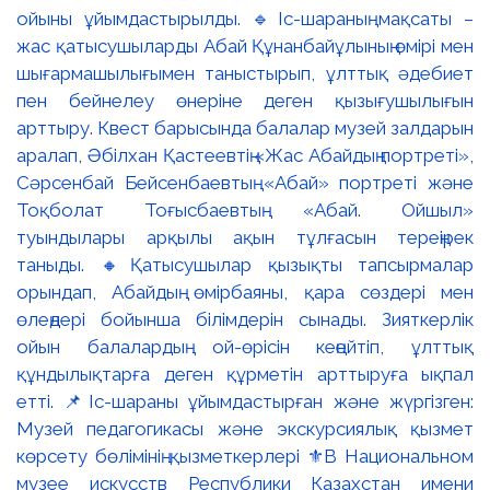
ойыны ұйымдастырылды. 🔹Іс-шараның мақсаты –
жас қатысушыларды Абай Құнанбайұлының өмірі мен
шығармашылығымен таныстырып, ұлттық әдебиет
пен бейнелеу өнеріне деген қызығушылығын
арттыру. Квест барысында балалар музей залдарын
аралап, Әбілхан Қастеевтің «Жас Абайдың портреті»,
Сәрсенбай Бейсенбаевтың «Абай» портреті және
Тоқболат Тоғысбаевтың «Абай. Ойшыл»
туындылары арқылы ақын тұлғасын тереңірек
таныды. 🔸Қатысушылар қызықты тапсырмалар
орындап, Абайдың өмірбаяны, қара сөздері мен
өлеңдері бойынша білімдерін сынады. Зияткерлік
ойын балалардың ой-өрісін кеңейтіп, ұлттық
құндылықтарға деген құрметін арттыруға ықпал
етті. 📌Іс-шараны ұйымдастырған және жүргізген:
Музей педагогикасы және экскурсиялық қызмет
көрсету бөлімінің қызметкерлері ⚜️В Национальном
музее искусств Республики Казахстан имени