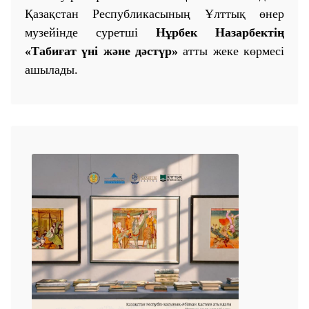
Қазақстан Республикасының Ұлттық өнер
музейінде суретші
Нұрбек Назарбектің
«Табиғат үні және дәстүр»
атты жеке көрмесі
ашылады.