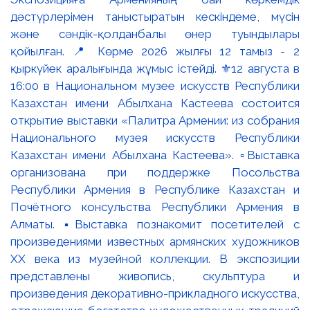
дәстүрлерімен таныстыратын кескіндеме, мүсін
және сәндік-қолданбалы өнер туындылары
қойылған. 📍 Көрме 2026 жылғы 12 тамыз - 2
қыркүйек аралығында жұмыс істейді. ⚜️12 августа в
16:00 в Национальном музее искусств Республики
Казахстан имени Абылхана Кастеева состоится
открытие выставки «Палитра Армении: из собрания
Национального музея искусств Республики
Казахстан имени Абылхана Кастеева». ▫️Выставка
организована при поддержке Посольства
Республики Армения в Республике Казахстан и
Почётного консульства Республики Армения в
Алматы. ▪️Выставка познакомит посетителей с
произведениями известных армянских художников
XX века из музейной коллекции. В экспозиции
представлены живопись, скульптура и
произведения декоративно-прикладного искусства,