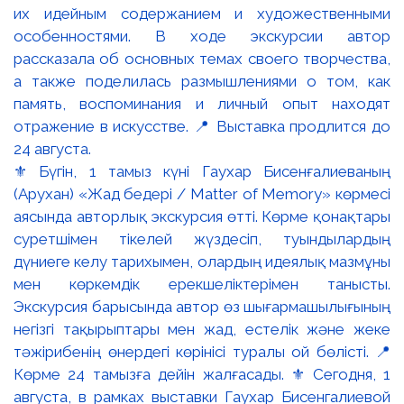
⚜️ Бүгін, 1 тамыз күні Гаухар Бисенғалиеваның
(Арухан) «Жад бедері / Matter of Memory» көрмесі
аясында авторлық экскурсия өтті. Көрме қонақтары
суретшімен тікелей жүздесіп, туындылардың
дүниеге келу тарихымен, олардың идеялық мазмұны
мен көркемдік ерекшеліктерімен танысты.
Экскурсия барысында автор өз шығармашылығының
негізгі тақырыптары мен жад, естелік және жеке
тәжірибенің өнердегі көрінісі туралы ой бөлісті. 📍
Көрме 24 тамызға дейін жалғасады. ⚜️ Сегодня, 1
августа, в рамках выставки Гаухар Бисенгалиевой