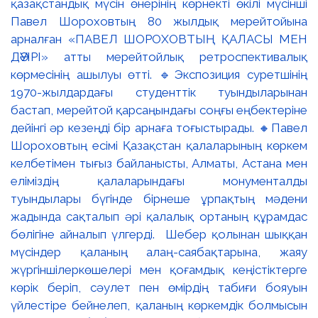
қазақстандық мүсін өнерінің көрнекті өкілі мүсінші
Павел Шороховтың 80 жылдық мерейтойына
арналған «ПАВЕЛ ШОРОХОВТЫҢ ҚАЛАСЫ МЕН
ДӘУІРІ» атты мерейтойлық ретроспективалық
көрмесінің ашылуы өтті. 🔹Экспозиция суретшінің
1970-жылдардағы студенттік туындыларынан
бастап, мерейтой қарсаңындағы соңғы еңбектеріне
дейінгі әр кезеңді бір арнаға тоғыстырады. 🔸Павел
Шороховтың есімі Қазақстан қалаларының көркем
келбетімен тығыз байланысты, Алматы, Астана мен
еліміздің қалаларындағы монументалды
туындылары бүгінде бірнеше ұрпақтың мәдени
жадында сақталып әрі қалалық ортаның құрамдас
бөлігіне айналып үлгерді. Шебер қолынан шыққан
мүсіндер қаланың алаң-саябақтарына, жаяу
жүргіншілеркөшелері мен қоғамдық кеңістіктерге
көрік беріп, сәулет пен өмірдің табиғи бояуын
үйлестіре бейнелеп, қаланың көркемдік болмысын