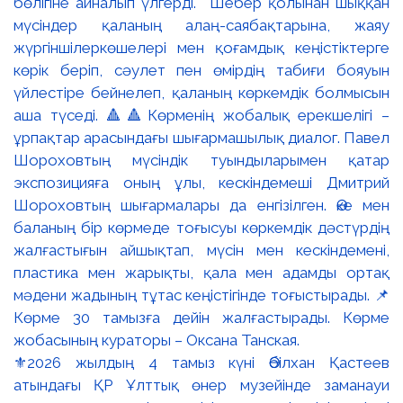
⚜️2026 жылдың 4 тамыз күні Әбілхан Қастеев
атындағы ҚР Ұлттық өнер музейінде заманауи