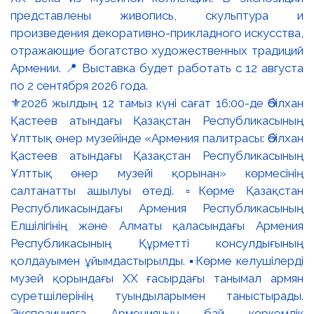
⚜️2026 жылдың 12 тамыз күні сағат 16:00-де Әбілхан
Қастеев атындағы Қазақстан Республикасының
Ұлттық өнер музейінде «Армения палитрасы: Әбілхан
Қастеев атындағы Қазақстан Республикасының
Ұлттық өнер музейі қорынан» көрмесінің
салтанатты ашылуы өтеді. ▫️Көрме Қазақстан
Республикасындағы Армения Республикасының
Елшілігінің және Алматы қаласындағы Армения
Республикасының Құрметті консулдығының
қолдауымен ұйымдастырылды. ▪️Көрме келушілерді
музей қорындағы ХХ ғасырдағы танымал армян
суретшілерінің туындыларымен таныстырады.
Экспозицияға Арменияның бай көркемдік