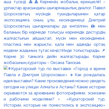
аша түседі. 🔺🔺Көрменің жобалық ерекшелігі –
ұрпақтар арасындағы шығармашылық диалог. Павел
Шороховтың мүсіндік туындыларымен қатар
экспозицияға оның ұлы, кескіндемеші Дмитрий
Шороховтың шығармалары да енгізілген. Әке мен
баланың бір көрмеде тоғысуы көркемдік дәстүрдің
жалғастығын айшықтап, мүсін мен кескіндемені,
пластика мен жарықты, қала мен адамды ортақ
мәдени жадының тұтас кеңістігінде тоғыстырады. 📌
Көрме 30 тамызға дейін жалғастырады. Көрме
жобасының кураторы – Оксана Танская.