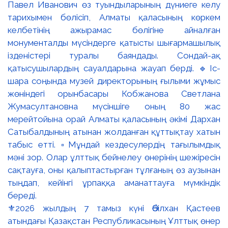
⚜️2026 жылдың 7 тамыз күні Әбілхан Қастеев
атындағы Қазақстан Республикасының Ұлттық өнер