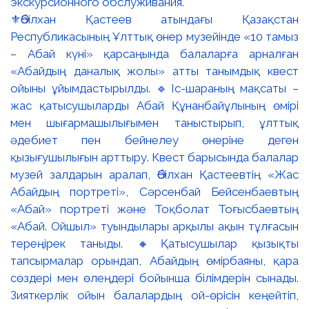
⚜️Әбілхан Қастеев атындағы Қазақстан
Республикасының Ұлттық өнер музейінде «10 тамыз
– Абай күні» қарсаңында балаларға арналған
«Абайдың даналық жолы» атты танымдық квест
ойыны ұйымдастырылды. 🔹Іс-шараның мақсаты –
жас қатысушыларды Абай Құнанбайұлының өмірі
мен шығармашылығымен таныстырып, ұлттық
әдебиет пен бейнелеу өнеріне деген
қызығушылығын арттыру. Квест барысында балалар
музей залдарын аралап, Әбілхан Қастеевтің «Жас
Абайдың портреті», Сәрсенбай Бейсенбаевтың
«Абай» портреті және Тоқболат Тоғысбаевтың
«Абай. Ойшыл» туындылары арқылы ақын тұлғасын
тереңірек таныды. 🔸Қатысушылар қызықты
тапсырмалар орындап, Абайдың өмірбаяны, қара
сөздері мен өлеңдері бойынша білімдерін сынады.
Зияткерлік ойын балалардың ой-өрісін кеңейтіп,