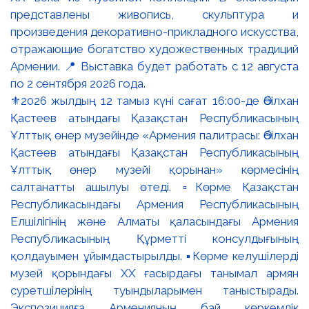
⚜️2026 жылдың 12 тамыз күні сағат 16:00-де Әбілхан
Қастеев атындағы Қазақстан Республикасының
Ұлттық өнер музейінде «Армения палитрасы: Әбілхан
Қастеев атындағы Қазақстан Республикасының
Ұлттық өнер музейі қорынан» көрмесінің
салтанатты ашылуы өтеді. ▫️Көрме Қазақстан
Республикасындағы Армения Республикасының
Елшілігінің және Алматы қаласындағы Армения
Республикасының Құрметті консулдығының
қолдауымен ұйымдастырылды. ▪️Көрме келушілерді
музей қорындағы ХХ ғасырдағы танымал армян
суретшілерінің туындыларымен таныстырады.
Экспозицияға Арменияның бай көркемдік