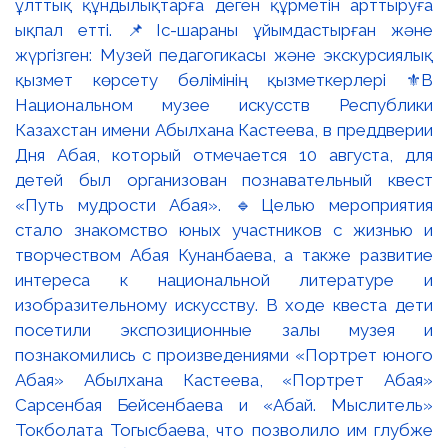
ұлттық құндылықтарға деген құрметін арттыруға
ықпал етті. 📌Іс-шараны ұйымдастырған және
жүргізген: Музей педагогикасы және экскурсиялық
қызмет көрсету бөлімінің қызметкерлері ⚜️В
Национальном музее искусств Республики
Казахстан имени Абылхана Кастеева, в преддверии
Дня Абая, который отмечается 10 августа, для
детей был организован познавательный квест
«Путь мудрости Абая». 🔹Целью мероприятия
стало знакомство юных участников с жизнью и
творчеством Абая Кунанбаева, а также развитие
интереса к национальной литературе и
изобразительному искусству. В ходе квеста дети
посетили экспозиционные залы музея и
познакомились с произведениями «Портрет юного
Абая» Абылхана Кастеева, «Портрет Абая»
Сарсенбая Бейсенбаева и «Абай. Мыслитель»
Токболата Тогысбаева, что позволило им глубже