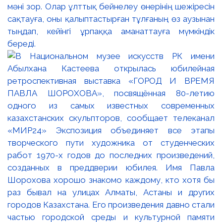
мәні зор. Олар ұлттық бейнелеу өнерінің шежіресін
сақтауға, оны қалыптастырған тұлғаның өз аузынан
тыңдап, кейінгі ұрпаққа аманаттауға мүмкіндік
береді.