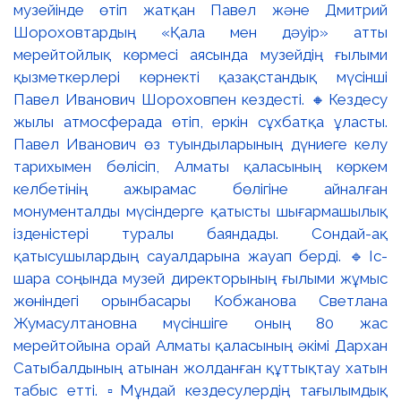
музейінде өтіп жатқан Павел және Дмитрий
Шороховтардың «Қала мен дәуір» атты
мерейтойлық көрмесі аясында музейдің ғылыми
қызметкерлері көрнекті қазақстандық мүсінші
Павел Иванович Шороховпен кездесті. 🔸Кездесу
жылы атмосферада өтіп, еркін сұхбатқа ұласты.
Павел Иванович өз туындыларының дүниеге келу
тарихымен бөлісіп, Алматы қаласының көркем
келбетінің ажырамас бөлігіне айналған
монументалды мүсіндерге қатысты шығармашылық
ізденістері туралы баяндады. Сондай-ақ
қатысушылардың сауалдарына жауап берді. 🔹Іс-
шара соңында музей директорының ғылыми жұмыс
жөніндегі орынбасары Кобжанова Светлана
Жумасултановна мүсіншіге оның 80 жас
мерейтойына орай Алматы қаласының әкімі Дархан
Сатыбалдының атынан жолданған құттықтау хатын
табыс етті. ▫️Мұндай кездесулердің тағылымдық