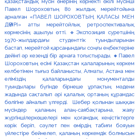
қазақстандық мүсін өнерінің көрнекті өкілі мүсінші
Павел Шороховтың 80 жылдық мерейтойына
арналған «ПАВЕЛ ШОРОХОВТЫҢ ҚАЛАСЫ МЕН
ДӘУІРІ» атты мерейтойлық ретроспективалық
көрмесінің ашылуы өтті. 🔹Экспозиция суретшінің
1970-жылдардағы студенттік туындыларынан
бастап, мерейтой қарсаңындағы соңғы еңбектеріне
дейінгі әр кезеңді бір арнаға тоғыстырады. 🔸Павел
Шороховтың есімі Қазақстан қалаларының көркем
келбетімен тығыз байланысты, Алматы, Астана мен
еліміздің қалаларындағы монументалды
туындылары бүгінде бірнеше ұрпақтың мәдени
жадында сақталып әрі қалалық ортаның құрамдас
бөлігіне айналып үлгерді. Шебер қолынан шыққан
мүсіндер қаланың алаң-саябақтарына, жаяу
жүргіншілеркөшелері мен қоғамдық кеңістіктерге
көрік беріп, сәулет пен өмірдің табиғи бояуын
үйлестіре бейнелеп, қаланың көркемдік болмысын