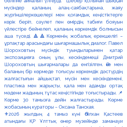
⚜️2026 жылдың 4 тамыз күні Әбілхан Қастеев
атындағы ҚР Ұлттық өнер музейінде заманауи