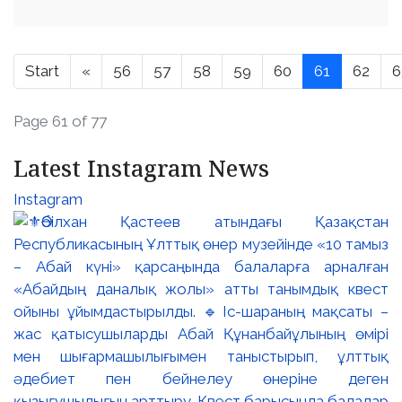
Start
«
56
57
58
59
60
61
62
6
Page 61 of 77
Latest Instagram News
Instagram