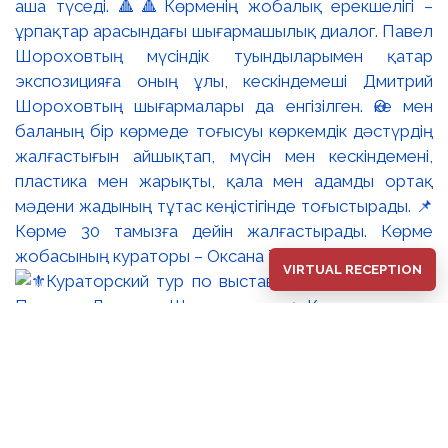
аша түседі. 🔺🔺Көрменің жобалық ерекшелігі –
ұрпақтар арасындағы шығармашылық диалог. Павел
Шороховтың мүсіндік туындыларымен қатар
экспозицияға оның ұлы, кескіндемеші Дмитрий
Шороховтың шығармалары да енгізілген. Әке мен
баланың бір көрмеде тоғысуы көркемдік дәстүрдің
жалғастығын айшықтап, мүсін мен кескіндемені,
пластика мен жарықты, қала мен адамды ортақ
мәдени жадының тұтас кеңістігінде тоғыстырады. 📌
Көрме 30 тамызға дейін жалғастырады. Көрме
жобасының кураторы – Оксана Танская.
VIRTUAL RECEPTION