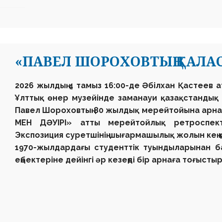
«ПАВЕЛ ШОРОХОВТЫҢ ҚАЛАС
2026 жылдың 4 тамыз 16:00-де
Әбілхан Қастеев 
Ұлттық өнер музейінде
заманауи қазақстандық мү
Павел Шороховтың
80 жылдық мерейтойына арн
МЕН ДӘУІРІ»
атты мерейтойлық ретроспекти
Экспозиция суретшінің шығармашылық жолын кең 
1970-жылдардағы студенттік туындыларынан ба
еңбектеріне дейінгі әр кезеңді бір арнаға тоғысты