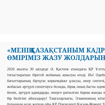
«МЕНІҢ ҚАЗАҚСТАНЫМ КАДРЛА
ӨМІРІМІЗ ЖАЗУ ЖОЛДАРЫНД
2026 жылғы 30 шілдеде Ә. Қастеев атындағы ҚР
Ұлтт
тоғыстыратын бірегей жобаның ашылуы өтеді. Иә! Әдебие
бағыттарының біртұтас көркемдікке ұласуы, өнер синтез
жобасын әртүрлі сипаттауға болады, бірақ оның басты идея
бөлек, әртүрлі адамдарды, өнерге ұмтылған барша жанды 
бір бөлігіне айналдыру! Таңғаларлығы, Эльвинаның кіта
бұрыннан келе жатқан ойы ҚР Президенті Қасым-Жомарт Т