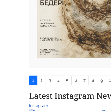
1
2
3
4
5
6
7
8
9
Latest Instagram Ne
Instagram