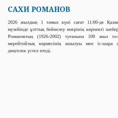
САХИ РОМАНОВ
2026 жылдың 1 тамыз күні сағат 11:00-де Қаза
музейінде ұлттық бейнелеу өнерінің көрнекті шебе
Романовтың (1926-2002) туғанына 100 жыл то
мерейтойлық көрмесінің ашылуы мен іс-шара 
дөңгелек үстел өтеді.