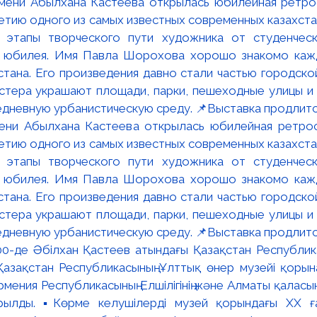
мени Абылхана Кастеева открылась юбилейная ретр
ю одного из самых известных современных казахста
 этапы творческого пути художника от студенческ
и юбилея. Имя Павла Шорохова хорошо знакомо кажд
стана. Его произведения давно стали частью городско
астера украшают площади, парки, пешеходные улицы и
едневную урбанистическую среду. 📌Выставка продлится