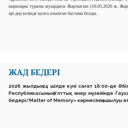
шаралары туралы жуырдағы Жарлығын (16.05.2026 ж. Жарлы
әрі дер кезінде қолға алынған бастама болды.
ЖАД БЕДЕРІ
2026 жылдың 24 шілде күні сағат 16:00-де Әб
Республикасының Ұлттық өнер музейінде Гаух
бедері/Matter of Memory» көрмесінің ашылуы өт