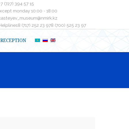
+7 (727) 394 57 15
xcept monday 10:00 - 18:00
kasteyev_museum@nmirk.kz
elplinesㅤ8 (717) 252 23 97ㅤㅤ8 (700) 525 23 97
RECEPTION