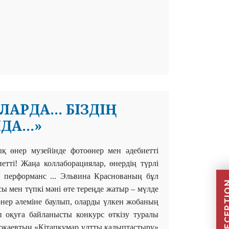
РДА... БІЗДІҢ
А...»
ық
өнер музейінде фотоөнер мен әдебиетті
тті! Жаңа коллаборациялар, өнердің түрлі
і, перформанс ... Эльвина Краснованың бұл
сы мен түпкі мәні өте тереңде жатыр – мүлде
өнер әлеміне баулып, оларды үлкен жобаның
п оқуға байланысты конкурс өткізу туралы
оқаевтың «Кітапқұмар ұлтты қалыптастыру»