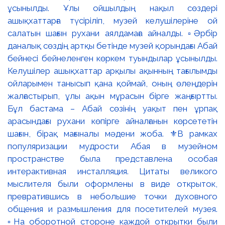
ұсынылды. Ұлы ойшылдың нақыл сөздері
ашықхаттарға түсіріліп, музей келушілеріне ой
салатын шағын рухани аялдамаға айналды. ▫️Әрбір
даналық сөздің артқы бетінде музей қорындағы Абай
бейнесі бейнеленген көркем туындылар ұсынылды.
Келушілер ашықхаттар арқылы ақынның тағылымды
ойларымен танысып қана қоймай, оның өлеңдерін
жалғастырып, ұлы ақын мұрасын бірге жаңғыртты.
Бұл бастама – Абай сөзінің уақыт пен ұрпақ
арасындағы рухани көпірге айналғанын көрсететін
шағын, бірақ мағыналы мәдени жоба. ⚜️В рамках
популяризации мудрости Абая в музейном
пространстве была представлена особая
интерактивная инсталляция. Цитаты великого
мыслителя были оформлены в виде открыток,
превратившись в небольшие точки духовного
общения и размышления для посетителей музея.
▫️На оборотной стороне каждой открытки были