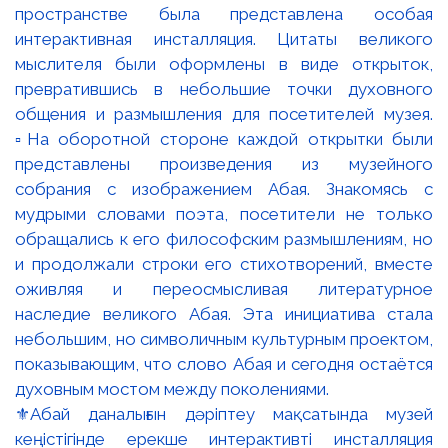
⚜️Абай даналығын дәріптеу мақсатында музей
кеңістігінде ерекше интерактивті инсталляция