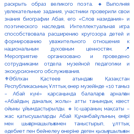
⚜️Әбілхан Қастеев атындағы Қазақстан
Республикасының Ұлттық өнер музейінде «10 тамыз
– Абай күні» қарсаңында балаларға арналған
«Абайдың даналық жолы» атты танымдық квест
ойыны ұйымдастырылды. 🔹Іс-шараның мақсаты –
жас қатысушыларды Абай Құнанбайұлының өмірі
мен шығармашылығымен таныстырып, ұлттық
әдебиет пен бейнелеу өнеріне деген қызығушылығын