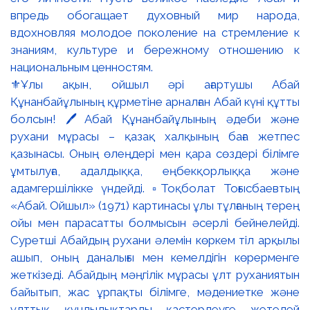
⚜️Ұлы ақын, ойшыл әрі ағартушы Абай
Құнанбайұлының құрметіне арналған Абай күні құтты
болсын! 🖊️Абай Құнанбайұлының әдеби және
рухани мұрасы – қазақ халқының баға жетпес
қазынасы. Оның өлеңдері мен қара сөздері білімге
ұмтылуға, адалдыққа, еңбекқорлыққа және
адамгершілікке үндейді. ▫️Тоқболат Тоғысбаевтың
«Абай. Ойшыл» (1971) картинасы ұлы тұлғаның терең
ойы мен парасатты болмысын әсерлі бейнелейді.
Суретші Абайдың рухани әлемін көркем тіл арқылы
ашып, оның даналығы мен кемелдігін көрерменге
жеткізеді. Абайдың мәңгілік мұрасы ұлт руханиятын
байытып, жас ұрпақты білімге, мәдениетке және
ұлттық құндылықтарды қастерлеуге жетелей