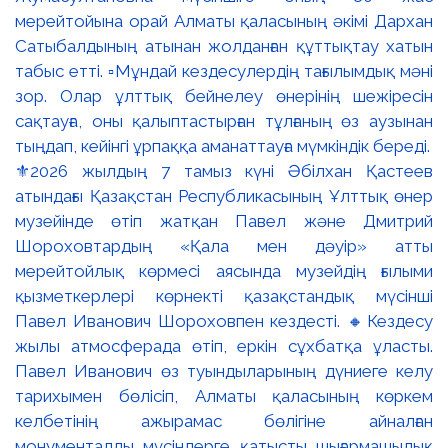
⚜️2026 жылдың 7 тамыз күні Әбілхан Қастеев
атындағы Қазақстан Республикасының Ұлттық өнер
музейінде өтіп жатқан Павел және Дмитрий
Шороховтардың «Қала мен дәуір» атты
мерейтойлық көрмесі аясында музейдің ғылыми
қызметкерлері көрнекті қазақстандық мүсінші
Павел Иванович Шороховпен кездесті. 🔸Кездесу
жылы атмосферада өтіп, еркін сұхбатқа ұласты.
Павел Иванович өз туындыларының дүниеге келу
тарихымен бөлісіп, Алматы қаласының көркем
келбетінің ажырамас бөлігіне айналған
монументалды мүсіндерге қатысты шығармашылық