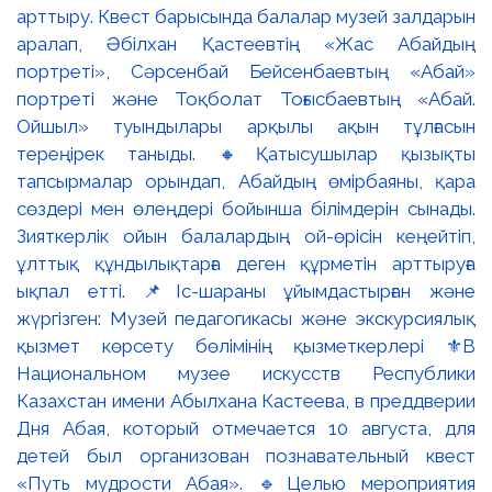
арттыру. Квест барысында балалар музей залдарын
аралап, Әбілхан Қастеевтің «Жас Абайдың
портреті», Сәрсенбай Бейсенбаевтың «Абай»
портреті және Тоқболат Тоғысбаевтың «Абай.
Ойшыл» туындылары арқылы ақын тұлғасын
тереңірек таныды. 🔸Қатысушылар қызықты
тапсырмалар орындап, Абайдың өмірбаяны, қара
сөздері мен өлеңдері бойынша білімдерін сынады.
Зияткерлік ойын балалардың ой-өрісін кеңейтіп,
ұлттық құндылықтарға деген құрметін арттыруға
ықпал етті. 📌Іс-шараны ұйымдастырған және
жүргізген: Музей педагогикасы және экскурсиялық
қызмет көрсету бөлімінің қызметкерлері ⚜️В
Национальном музее искусств Республики
Казахстан имени Абылхана Кастеева, в преддверии
Дня Абая, который отмечается 10 августа, для
детей был организован познавательный квест
«Путь мудрости Абая». 🔹Целью мероприятия