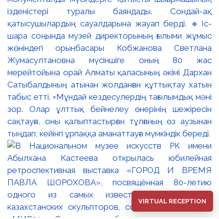
ізденістері туралы баяндады. Сондай-ақ
қатысушылардың сауалдарына жауап берді. 🔹Іс-
шара соңында музей директорының ғылыми жұмыс
жөніндегі орынбасары Кобжанова Светлана
Жумасултановна мүсіншіге оның 80 жас
мерейтойына орай Алматы қаласының әкімі Дархан
Сатыбалдының атынан жолданған құттықтау хатын
табыс етті. ▫️Мұндай кездесулердің тағылымдық мәні
зор. Олар ұлттық бейнелеу өнерінің шежіресін
сақтауға, оны қалыптастырған тұлғаның өз аузынан
тыңдап, кейінгі ұрпаққа аманаттауға мүмкіндік береді.
VIRTUAL RECEPTION