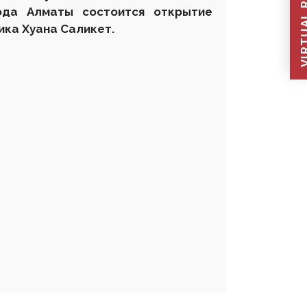
VIRTUAL REC
ода Алматы состоится открытие
ика Хуана Саликет.