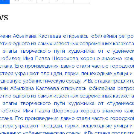
ws
мени Абылхана Кастеева открылась юбилейная ретр
ю одного из самых известных современных казахста
 этапы творческого пути художника от студенческ
и юбилея. Имя Павла Шорохова хорошо знакомо кажд
стана. Его произведения давно стали частью городско
астера украшают площади, парки, пешеходные улицы и
едневную урбанистическую среду. 📌Выставка продлится