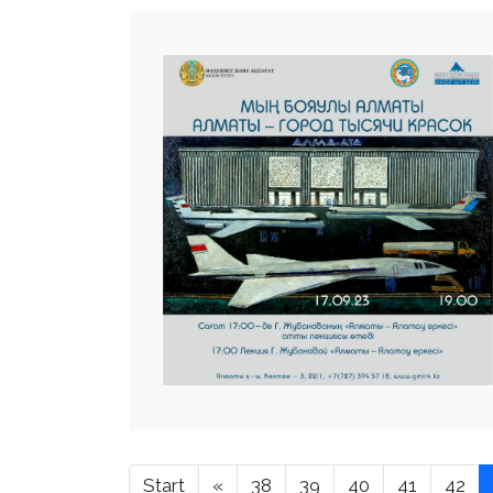
Start
«
38
39
40
41
42