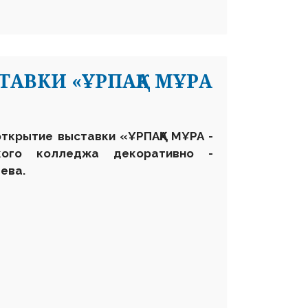
АВКИ «ҰРПАҚҚА МҰРА
открытие выставки «ҰРПАҚҚА МҰРА -
кого колледжа декоративно -
ева.