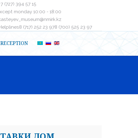
+7 (727) 394 57 15
xcept monday 10:00 - 18:00
kasteyev_museum@nmirk.kz
elplinesㅤ8 (717) 252 23 97ㅤㅤ8 (700) 525 23 97
RECEPTION
СТАВКИ ДОМ