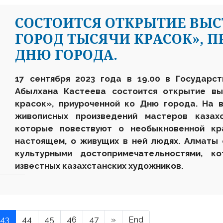
СОСТОИТСЯ ОТКРЫТИЕ ВЫС
ГОРОД ТЫСЯЧИ КРАСОК», 
ДНЮ ГОРОДА.
17 сентября 2023 года в 19.00 в Государс
Абылхана Кастеева состоится открытие вы
красо
к
», приуроченной ко Дню города. На 
живописных произведений мастеров казах
которые повествуют о необыкновенной к
настоящем, о живущих в ней людях. Алматы 
культурными достопримечательностями, к
известных казахстанских художников.
43
44
45
46
47
»
End